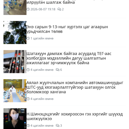
илрүүлэн шалгаж байна
2026-08-07
19:18
2
Энэ сарын 9-13-ныг хүртэлх цаг агаарын
урьдчилсан төлөв
1 цагийн өмнө
Шатахуун дамлаж байгаа асуудалд ТЕГ-аас
холбогдох мэдээллийн дагуу шалгалтын
ажиллагааг эрчимжүүлж байна
4 цагийн өмнө
6
Аялал жуулчлалын компанийн автомашинуудыг
ШТС-ууд хязгаарлалтгүйгээр шатахуун олгох
боломжоор хангана
4 цагийн өмнө
Н.Шинэцэцэгийг хохироосон гэх хэргийг шүүхэд
шилжүүлжээ
4 цагийн өмнө
3