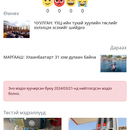
0
0
0
0
Өмнөх
ЧУУЛГАН: ҮХЦ-ийн тухай хуулийн төслийг
хэлэлцэх эсэхийг шийднэ
Дараах
МАРГААШ: Улаанбаатарт 31 хэм дулаан байна
Энэ мэдээ хуучирсан буюу 2024/03/21-нд нийтлэгдсэн мэдээ
болно.
Төстэй мэдээллүүд: