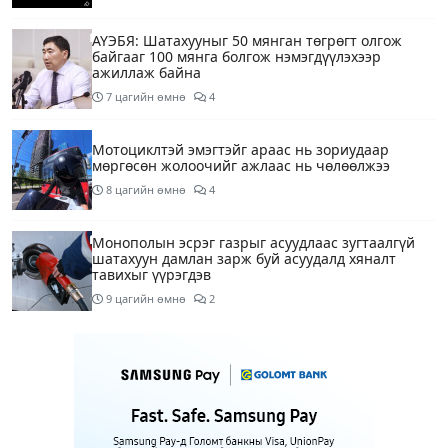
АҮЭБЯ: Шатахууныг 50 мянган төгрөгт олгож
байгааг 100 мянга болгож нэмэгдүүлэхээр
ажиллаж байна
7 цагийн өмнө
4
Мотоциклтэй эмэгтэйг араас нь зориудаар
мөргөсөн жолоочийг ажлаас нь чөлөөлжээ
8 цагийн өмнө
4
Монополын эсрэг газрыг асуудлаас зугтаалгүй
шатахуун дамлан зарж буй асуудалд хяналт
тавихыг үүрэгдэв
9 цагийн өмнө
2
Тарвас ачих ажилд туслахаар гэрээсээ гарсан 10
настай охиныг 7 дахь өдрөө хайж байна
9 цагийн өмнө
2
АҮЭБЯ: Тэгш, сондгойг мөрдөөгүй 7 ШТС-д