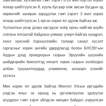
байгаагаас хулгайлах гэмт хэрэгт 8-10 жил хүртэл хорих
ялаар шийтгүүлсэн 8, хууль бусаар олж авсан бусдын эд
хөрөнгийг захиран зарцуулах гэмт хэрэгт 3 жил хорих
ялаар шийтгүүлсэн 1 иргэн хорих ял эдэлж байгаа аж.
Уулзалтын үеэр дээрх иргэдээс хоёр орны нийгэм ахуйн
соёлын ялгаатай байдлын улмаас учирч байгаа хүндрэл,
хоол хүнсний бэрхшээлийн талаар санал хүсэлт
гаргасныг хорих ангийн удирдлагад болон БНСВУ-ын
Ардын дээд прокурорын газрын Эрүүгийн шүүхийн
шийдвэрийн биелэлтэд хяналт тавих газрын холбогдох
албан тушаалтнуудад уламжилж, анхаарч үзэхийг
хүсжээ.
Мөн хорих ял эдэлж байгаа Монгол Улсын иргэдийн
үлдсэн ялыг эх оронд нь үргэлжлүүлэн эдлүүлэх
асуудлыг гэмт хэрэг үйлдсэн нөхцөл байдал, учруулсан