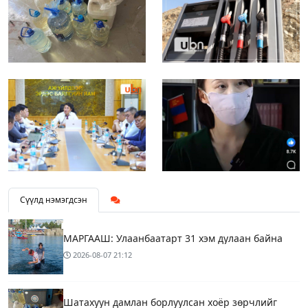
Сүүлд нэмэгдсэн
МАРГААШ: Улаанбаатарт 31 хэм дулаан байна
2026-08-07
21:12
Шатахуун дамлан борлуулсан хоёр зөрчлийг