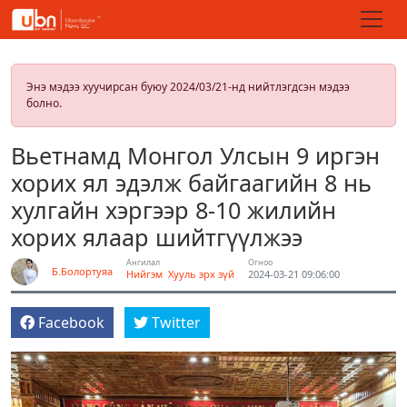
Энэ мэдээ хуучирсан буюу 2024/03/21-нд нийтлэгдсэн мэдээ
болно.
Вьетнамд Монгол Улсын 9 иргэн
хорих ял эдэлж байгаагийн 8 нь
хулгайн хэргээр 8-10 жилийн
хорих ялаар шийтгүүлжээ
Ангилал
Огноо
Б.Болортуяа
Нийгэм
Хууль эрх зүй
2024-03-21 09:06:00
Facebook
Twitter