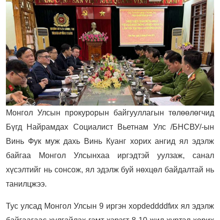
Монгол Улсын прокурорын байгууллагын төлөөлөгчид
Бүгд Найрамдах Социалист Вьетнам Улс /БНСВУ/-ын
Винь Фук муж дахь Винь Куанг хорих ангид ял эдэлж
байгаа Монгол Улсынхаа иргэдтэй уулзаж, санал
хүсэлтийг нь сонсож, ял эдэлж буй нөхцөл байдалтай нь
танилцжээ.
Тус улсад Монгол Улсын 9 иргэн хорdeddddfих ял эдэлж