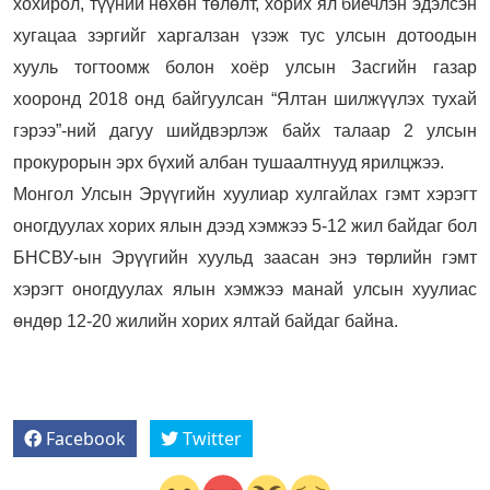
хохирол, түүний нөхөн төлөлт, хорих ял биечлэн эдэлсэн
хугацаа зэргийг харгалзан үзэж тус улсын дотоодын
хууль тогтоомж болон хоёр улсын Засгийн газар
хооронд 2018 онд байгуулсан “Ялтан шилжүүлэх тухай
гэрээ”-ний дагуу шийдвэрлэж байх талаар 2 улсын
прокурорын эрх бүхий албан тушаалтнууд ярилцжээ.
Монгол Улсын Эрүүгийн хуулиар хулгайлах гэмт хэрэгт
оногдуулах хорих ялын дээд хэмжээ 5-12 жил байдаг бол
БНСВУ-ын Эрүүгийн хуульд заасан энэ төрлийн гэмт
хэрэгт оногдуулах ялын хэмжээ манай улсын хуулиас
өндөр 12-20 жилийн хорих ялтай байдаг байна.
Facebook
Twitter