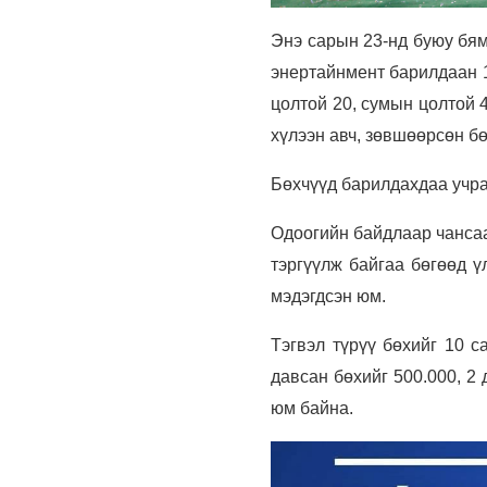
Энэ сарын 23-нд буюу бям
энертайнмент барилдаан 1
цолтой 20, сумын цолтой 
хүлээн авч, зөвшөөрсөн бө
Бөхчүүд барилдахдаа учра
Одоогийн байдлаар чансаа
тэргүүлж байгаа бөгөөд ү
мэдэгдсэн юм.
Тэгвэл түрүү бөхийг 10 са
давсан бөхийг 500.000, 2 
юм байна.