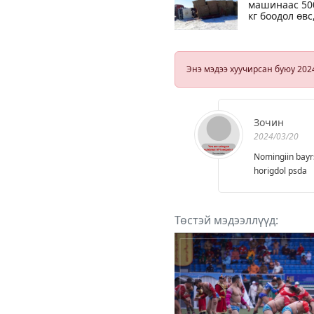
машинаас 50
кг боодол өвс
80 литр дизе
түлш
хулгайлсан
иргэдийг
Энэ мэдээ хуучирсан буюу 202
илрүүлэн,
шалгаж байн
Зочин
2024/03/20
Nomingiin bayr
horigdol psda
Төстэй мэдээллүүд: