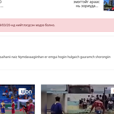
0
эмэгтэйг араас
,
нь зориудаар
ль
мөргөсөн
жолоочийг
ажлаас нь
чөлөөлжээ
4/03/20-нд нийтлэгдсэн мэдээ болно.
а
saihanii naiz Nymdavaagiinhan er emgui hogiin hulgaich guuramch shorongiin