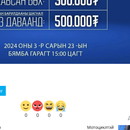
er
0
0
0
0
н
Мотоциклтэй