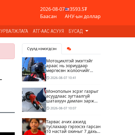
2026-08-07
3593.5₮
Баасан
АНУ-ын доллар
СУРВАЛЖЛАГА
АТГ-ААС АСУУЯ
БУСАД
Сүүлд нэмэгдсэн
Мотоциклтэй эмэгтэйг
араас нь зориудаар
мөргөсөн жолоочийг
ажлаас нь чөлөөлжээ
г
2026-08-07
10:41
Монополын эсрэг газрыг
асуудлаас зугтаалгүй
шатахуун дамлан зарж
буй асуудалд хяналт
2026-08-07
10:07
тавихыг үүрэгдэв
Тарвас ачих ажилд
туслахаар гэрээсээ гарсан
10 настай охиныг 7 дахь