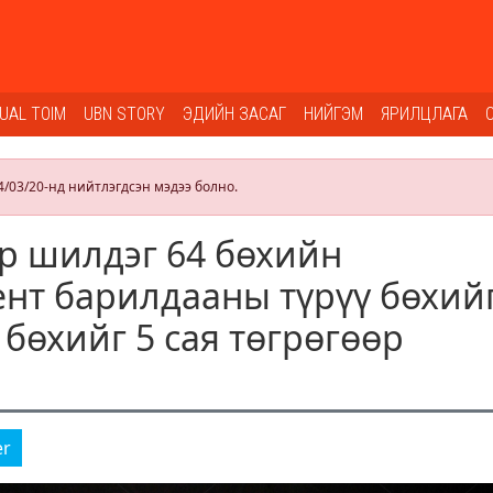
SUAL TOIM
UBN STORY
ЭДИЙН ЗАСАГ
НИЙГЭМ
ЯРИЛЦЛАГА
4/03/20-нд нийтлэгдсэн мэдээ болно.
р шилдэг 64 бөхийн
нт барилдааны түрүү бөхий
р бөхийг 5 сая төгрөгөөр
er