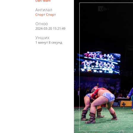
UBn team
Ангилал
Спорт
Спорт
Огноо
2024-03-20 15:21:49
Унших
1 минут 8 секунд