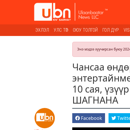
ЭХЛЭЛ
УЛС ТӨР
ОЮУ ТОЛГОЙ
ГОЛ ДҮР
VI
Энэ мэдээ хуучирсан буюу 202
Чансаа өндө
энтертайнме
10 сая, үзүү
ШАГНАНА
Facebook
Twitt