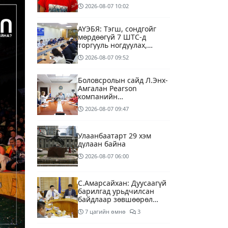
өдрөө хайж байна
2026-08-07
10:02
АҮЭБЯ: Тэгш, сондгойг
мөрдөөгүй 7 ШТС-д
торгууль ногдуулах,
тусгай зөвшөөрлийг нь
2026-08-07
09:52
цуцлах хүртэл арга
хэмжээ авахыг сануулав
Боловсролын сайд Л.Энх-
Амгалан Pearson
компанийн
удирдлагуудтай уулзаж,
2026-08-07
09:47
хамтын ажиллагааг
гүнзгийрүүлэх талаар
ярилцжээ
Улаанбаатарт 29 хэм
дулаан байна
2026-08-07
06:00
С.Амарсайхан: Дуусаагүй
барилгад урьдчилсан
байдлаар зөвшөөрөл
гэрчилгээ олгохгүй
7 цагийн өмнө
3
байхаар зохион
байгуулалт хий