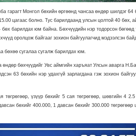
ба гарагт Монгол бөхийн өргөөнд чансаа өндөр шилдэг 64 
5.00 цагаас болно. Тус барилдаанд улсын цолтой 40 бөх, 
4 бөх барилдах юм байна. Бөхчүүдийн нэр тодорсон бөгөөд
хчүүд оролцож байгааг зохион байгуулагчид мэдээлсэн байд
а бөхөө сугалаа сугалж барилдах юм.
 өндөр бөхчүүдийг Увс аймгийн харъяат Улсын аварга Н.Ба
лдсэн 63 бөхийн нэр удахгүй зарлагдана гэж зохион байгу
я төгрөгөөр, үзүүр бөхийг 5 сая төгрөгөөр, шөвгийн 4 2.5
давсан бөхийг 400.000, 1 давсан бөхийг 300.000 төгрөгөөр