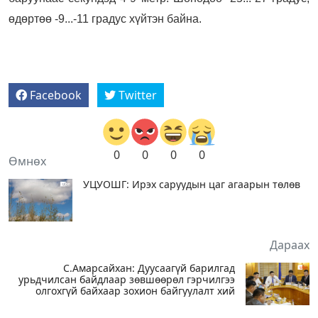
өдөртөө -9...-11 градус хүйтэн байна.
Facebook
Twitter
0
0
0
0
Өмнөх
УЦУОШГ: Ирэх саруудын цаг агаарын төлөв
Дараах
С.Амарсайхан: Дуусаагүй барилгад
урьдчилсан байдлаар зөвшөөрөл гэрчилгээ
олгохгүй байхаар зохион байгуулалт хий