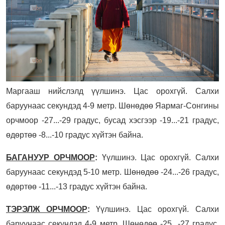
Маргааш нийслэлд үүлшинэ. Цас орохгүй. Салхи
баруунаас секундэд 4-9 метр. Шөнөдөө Яармаг-Сонгины
орчмоор -27...-29 градус, бусад хэсгээр -19...-21 градус,
өдөртөө -8...-10 градус хүйтэн байна.
БАГАНУУР ОРЧМООР
:
Үүлшинэ. Цас орохгүй. Салхи
баруунаас секундэд 5-10 метр. Шөнөдөө -24...-26 градус,
өдөртөө -11...-13 градус хүйтэн байна.
ТЭРЭЛЖ ОРЧМООР
:
Үүлшинэ. Цас орохгүй. Салхи
баруунаас секундэд 4-9 метр. Шөнөдөө -25...-27 градус,