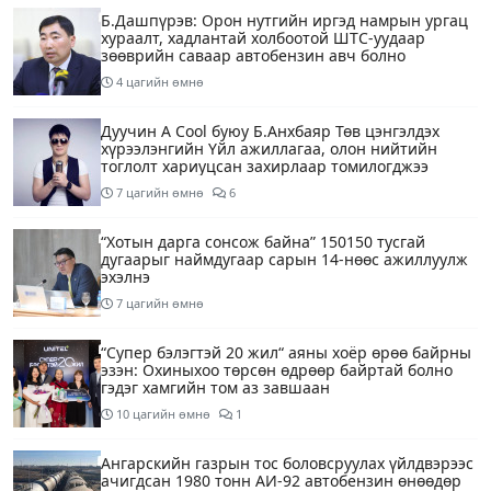
Б.Дашпүрэв: Орон нутгийн иргэд намрын ургац
хураалт, хадлантай холбоотой ШТС-уудаар
зөөврийн саваар автобензин авч болно
4 цагийн өмнө
Дуучин A Cool буюу Б.Анхбаяр Төв цэнгэлдэх
хүрээлэнгийн Үйл ажиллагаа, олон нийтийн
тоглолт хариуцсан захирлаар томилогджээ
7 цагийн өмнө
6
“Хотын дарга сонсож байна” 150150 тусгай
дугаарыг наймдугаар сарын 14-нөөс ажиллуулж
эхэлнэ
7 цагийн өмнө
“Супер бэлэгтэй 20 жил“ аяны хоёр өрөө байрны
эзэн: Охиныхоо төрсөн өдрөөр байртай болно
гэдэг хамгийн том аз завшаан
10 цагийн өмнө
1
Ангарскийн газрын тос боловсруулах үйлдвэрээс
ачигдсан 1980 тонн АИ-92 автобензин өнөөдөр