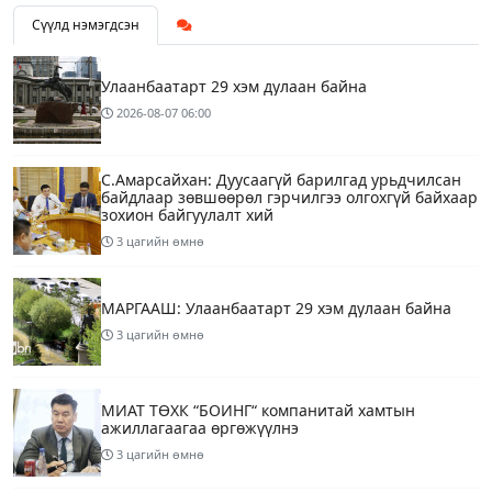
Сүүлд нэмэгдсэн
Улаанбаатарт 29 хэм дулаан байна
2026-08-07
06:00
С.Амарсайхан: Дуусаагүй барилгад урьдчилсан
байдлаар зөвшөөрөл гэрчилгээ олгохгүй байхаар
зохион байгуулалт хий
3 цагийн өмнө
МАРГААШ: Улаанбаатарт 29 хэм дулаан байна
3 цагийн өмнө
МИАТ ТӨХК “БОИНГ“ компанитай хамтын
ажиллагаагаа өргөжүүлнэ
3 цагийн өмнө