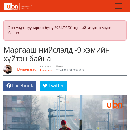
Энэ мэдээ хуучирсан буюу 2024/03/01-нд нийтлэгдсэн мэдээ
болно.
Маргааш нийслэлд -9 хэмийн
хүйтэн байна
Ангилал
Огноо
Т.Алтанзагас
Нийгэм
2024-03-01 20:00:00
Facebook
Twitter