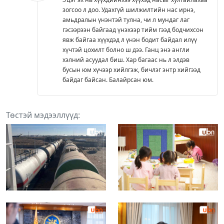
зогсоо л доо. Удахгүй шилжилтийн нас ирнэ,
амьдралын үнэнтэй тулна, чи л мундаг лаг
гэсээрээн байгаад үнэхээр тийм гээд бодчихсон
явж байгаа хүүхдэд л үнэн бодит байдал илүү
хүчтэй цохилт болно ш дээ. Ганц энэ англи
хэлний асуудал биш. Хар багаас нь л элдэв
бусын юм хүчээр хийлгэж, бичлэг энтр хийгээд
байдаг байсан. Балайрсан юм.
Төстэй мэдээллүүд: