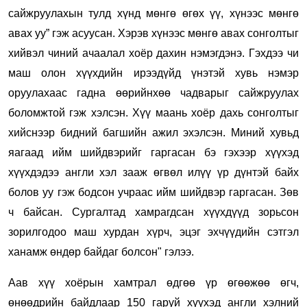
сайжруулахын тулд хүнд мөнгө өгөх үү, хүнээс мөнгө
авах уу” гэж асуусан. Хэрэв хүнээс мөнгө авах сонголтыг
хийвэл чиний ачаалал хоёр дахин нэмэгдэнэ. Гэхдээ чи
маш олон хүүхдийн ирээдүйд үнэтэй хувь нэмэр
оруулахаас гадна өөрийнхөө чадварыг сайжруулах
боломжтой гэж хэлсэн. Хүү маань хоёр дахь сонголтыг
хийснээр бидний багшийн ажил эхэлсэн. Миний хувьд
яагаад ийм шийдвэрийг гаргасан бэ гэхээр хүүхэд
хүүхдэдээ англи хэл зааж өгвөл илүү үр дүнтэй байх
болов уу гэж бодсон учраас ийм шийдвэр гаргасан. Зөв
ч байсан. Сургалтад хамрагдсан хүүхдүүд зорьсон
зорилгодоо маш хурдан хүрч, эцэг эхчүүдийн сэтгэл
ханамж өндөр байдаг болсон" гэлээ.
Аав хүү хоёрын хамтрал өдгөө үр өгөөжөө өгч,
өнөөдрийн байдлаар 150 гаруй хүүхэд англи хэлний