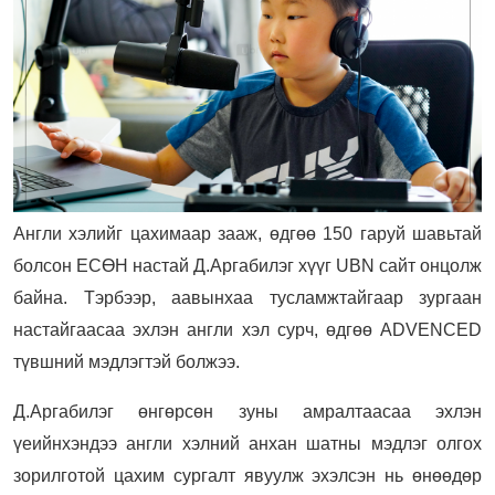
Англи хэлийг цахимаар зааж, өдгөө 150 гаруй шавьтай
болсон ЕСӨН настай Д.Аргабилэг хүүг UBN сайт онцолж
байна. Тэрбээр, аавынхаа тусламжтайгаар зургаан
настайгаасаа эхлэн англи хэл сурч, өдгөө ADVENCED
түвшний мэдлэгтэй болжээ.
Д.Аргабилэг өнгөрсөн зуны амралтаасаа эхлэн
үеийнхэндээ англи хэлний анхан шатны мэдлэг олгох
зорилготой цахим сургалт явуулж эхэлсэн нь өнөөдөр