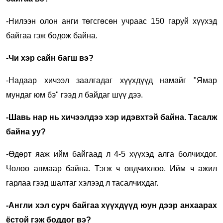
-Нилээн олон анги төгсгөсөн учраас 150 гаруй хүүхэд
байгаа гэж бодож байна.
-Чи хэр сайн багш вэ?
-Надаар хичээл заалгадаг хүүхдүүд намайг "Ямар
мундаг юм бэ" гээд л байдаг шүү дээ.
-Шавь нар нь хичээлдээ хэр идэвхтэй байна. Тасалж
байна уу?
-Өдөрт яаж ийм байгаад л 4-5 хүүхэд алга болчихдог.
Чөлөө авмаар байна. Тэгж ч өвдчихлөө. Ийм ч ажил
гарлаа гээд шалтаг хэлээд л тасалчихдаг.
-Англи хэл сурч байгаа хүүхдүүд юун дээр анхаарах
ёстой гэж боддог вэ?