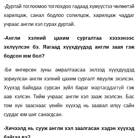
-Дуртай тоглоомоо тоглохдоо гадаад хүмүүстээ чөлөөтэй
харилцаж, санал бодлоо солилцож, харилцаж чаддаг
учраас англи хэл сурах дуртай.
-Англи хэлний цахим сургалтаа хэзээнээс
эхлүүлсэн бэ. Яагаад хүүхдүүдэд англи заая гэж
бодсон юм бол?
-Би өнгөрсөн зуны амралтаасаа эхлээд хүүхдүүдэд
зориулсан англи хэлний цахим сургалт явуулж эхэлсэн.
Хүүхэд байхдаа сурсан зүйл бараг
мартагддаггүй
гэж
аав хэлсэн. Тийм учраас англи хэл зааж эхэлсэн. Бас
том хүн зааснаас үеийн хүүхэд нь заавал илүү сайн
сурдаг юм шиг санагдсан.
-Хичээлд нь сууж англи хэл заалгасан хэдэн хүүхэд
байгаа вэ?