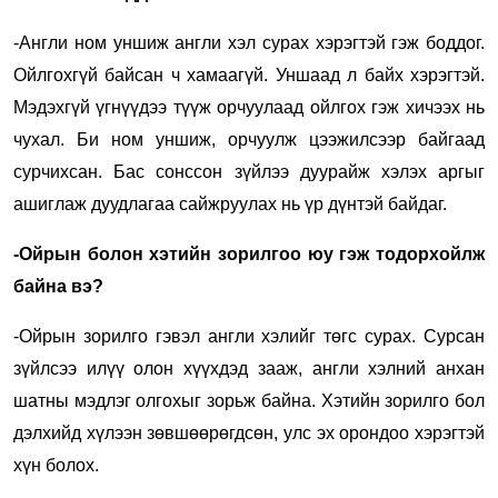
-Англи ном уншиж англи хэл сурах хэрэгтэй гэж боддог.
Ойлгохгүй байсан ч хамаагүй. Уншаад л байх хэрэгтэй.
Мэдэхгүй үгнүүдээ түүж орчуулаад ойлгох гэж хичээх нь
чухал. Би ном уншиж, орчуулж цээжилсээр байгаад
сурчихсан. Бас сонссон зүйлээ дуурайж хэлэх аргыг
ашиглаж дуудлагаа сайжруулах нь үр дүнтэй байдаг.
-Ойрын болон хэтийн зорилгоо юу гэж тодорхойлж
байна вэ?
-Ойрын зорилго гэвэл англи хэлийг төгс сурах. Сурсан
зүйлсээ илүү олон хүүхдэд зааж, англи хэлний анхан
шатны мэдлэг олгохыг зорьж байна. Хэтийн зорилго бол
дэлхийд хүлээн зөвшөөрөгдсөн, улс эх орондоо хэрэгтэй
хүн болох.