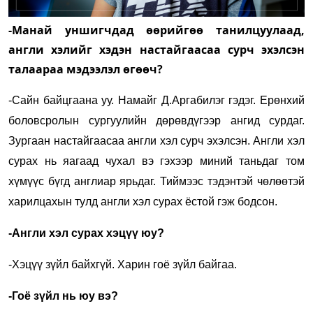
-Манай уншигчдад өөрийгөө танилцуулаад,
англи хэлийг хэдэн настайгаасаа сурч эхэлсэн
талаараа мэдээлэл өгөөч?
-Сайн байцгаана уу. Намайг Д.Аргабилэг гэдэг. Ерөнхий
боловсролын сургуулийн дөрөвдүгээр ангид сурдаг.
Зургаан настайгаасаа англи хэл сурч эхэлсэн. Англи хэл
сурах нь яагаад чухал вэ гэхээр миний таньдаг том
хүмүүс бүгд англиар ярьдаг. Тиймээс тэдэнтэй чөлөөтэй
харилцахын тулд англи хэл сурах ёстой гэж бодсон.
-Англи хэл сурах хэцүү юу?
-Хэцүү зүйл байхгүй. Харин гоё зүйл байгаа.
-Гоё зүйл нь юу вэ?