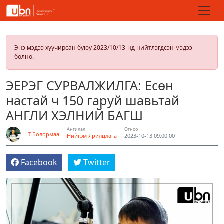
Энэ мэдээ хуучирсан буюу 2023/10/13-нд нийтлэгдсэн мэдээ
болно.
ЭЕРЭГ СУРВАЛЖИЛГА: Есөн
настай ч 150 гаруй шавьтай
АНГЛИ ХЭЛНИЙ БАГШ
Ангилал
Огноо
Т.Болормаа
Нийгэм
Ярилцлага
2023-10-13 09:00:00
Facebook
Twitter