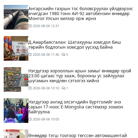
Ангарскийн газрын тос боловсруулах үйлдвэрээс
ачигдсан 1980 тонн АИ-92 автобензин өнөөдөр
Монгол Улсын хилээр орж ирнэ
2026-08-06
12:31
Д.Амарбаясгалан: Шатахууны хомсдол биш
төрийн бодлогын хомсдол үүсээд байна
2026-08-06
11:46
5
Нэгдүгээр хорооллын арын замыг өнөөдөр орой
23:00 цагаас түр хааж, борооны ус зайлуулах
шугамын хөндлөн сэтэлгээ хийнэ
2026-08-06
10:10
1
Нэгдүгээр ангид элсэгчдийн бүртгэлийг энэ
сарын 17-ноос E-Mongolia системээр зохион
байгуулна
2026-08-06
10:05
Өнөөдөр тэгш тоогоор төгссөн автомашинтай