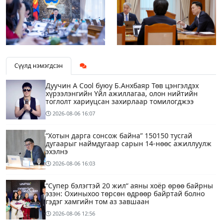
Сүүлд нэмэгдсэн
Дуучин A Cool буюу Б.Анхбаяр Төв цэнгэлдэх
хүрээлэнгийн Үйл ажиллагаа, олон нийтийн
тоглолт хариуцсан захирлаар томилогджээ
2026-08-06
16:07
“Хотын дарга сонсож байна” 150150 тусгай
дугаарыг наймдугаар сарын 14-нөөс ажиллуулж
эхэлнэ
2026-08-06
16:03
“Супер бэлэгтэй 20 жил“ аяны хоёр өрөө байрны
эзэн: Охиныхоо төрсөн өдрөөр байртай болно
гэдэг хамгийн том аз завшаан
2026-08-06
12:56