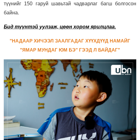
түүнийг 150 гаруй шавьтай чадварлаг багш болгосон
байна.
Бид түүнтэй уулзаж, цөөн хором ярилцлаа.
"НАДААР ХИЧЭЭЛ ЗААЛГАДАГ ХҮҮХДҮҮД НАМАЙГ
"ЯМАР МУНДАГ ЮМ БЭ" ГЭЭД Л БАЙДАГ"