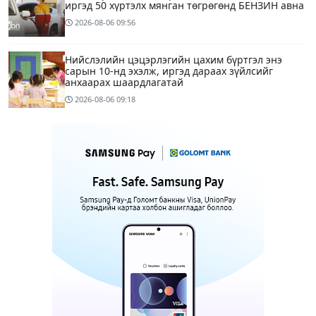
иргэд 50 хүртэлх мянган төгрөгөнд БЕНЗИН авна
2026-08-06
09:56
Нийслэлийн цэцэрлэгийн цахим бүртгэл энэ
сарын 10-нд эхэлж, иргэд дараах зүйлсийг
анхаарах шаардлагатай
2026-08-06
09:18
Улаанбаатарт 28 хэм дулаан
3 цагийн өмнө
1
Татварын өртэй шатахуун импортлогч ААН-
үүдийн дансыг битүүмжлэхгүй
12 цагийн өмнө
Маргааш Улаанбаатарт 28 хэм дулаан, багавтар
үүлтэй
14 цагийн өмнө