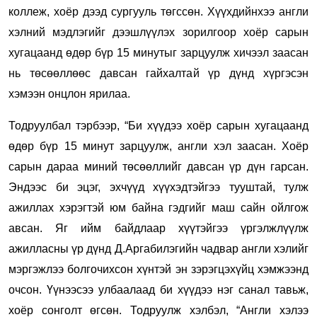
коллеж, хоёр дээд сургууль төгссөн. Хүүхдийнхээ англи
хэлний мэдлэгийг дээшлүүлэх зорилгоор хоёр сарын
хугацаанд өдөр бүр 15 минутыг зарцуулж хичээл заасан
нь төсөөллөөс давсан гайхалтай үр дүнд хүргэсэн
хэмээн онцлон ярилаа.
Тодруулбал тэрбээр, “Би хүүдээ хоёр сарын хугацаанд
өдөр бүр 15 минут зарцуулж, англи хэл заасан. Хоёр
сарын дараа миний төсөөллийг давсан үр дүн гарсан.
Эндээс би эцэг, эхчүүд хүүхэдтэйгээ тууштай, тулж
ажиллах хэрэгтэй юм байна гэдгийг маш сайн ойлгож
авсан. Яг ийм байдлаар хүүтэйгээ үргэлжлүүлж
ажилласны үр дүнд Д.Аргабилэгийн чадвар англи хэлийг
мэргэжлээ болгочихсон хүнтэй эн зэрэгцэхүйц хэмжээнд
очсон. Үүнээсээ улбаалаад би хүүдээ нэг санал тавьж,
хоёр сонголт өгсөн. Тодруулж хэлбэл, “Англи хэлээ