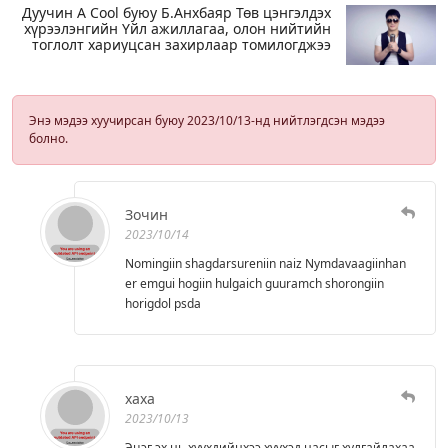
Дуучин A Cool буюу Б.Анхбаяр Төв цэнгэлдэх
хүрээлэнгийн Үйл ажиллагаа, олон нийтийн
тоглолт хариуцсан захирлаар томилогджээ
Энэ мэдээ хуучирсан буюу 2023/10/13-нд нийтлэгдсэн мэдээ
болно.
Зочин
2023/10/14
Nomingiin shagdarsureniin naiz Nymdavaagiinhan
er emgui hogiin hulgaich guuramch shorongiin
horigdol psda
хаха
2023/10/13
Эцэг эх нь хүүхдийнхээ хүүхэд насыг хулгайлахаа