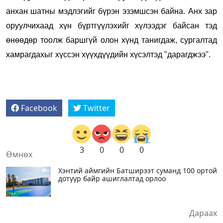
анхан шатны мэдлэгийг бүрэн эзэмшсэн байна. Анх зар
оруулчихаад хүн бүртгүүлэхийг хүлээдэг байсан тэд
өнөөдөр тоолж баршгүй олон хүнд танигдаж, сургалтад
хамрагдахыг хүссэн хүүхдүүдийн хүсэлтэд "дарагджээ".
Facebook
Twitter
3
0
0
0
Өмнөх
Хэнтий аймгийн Батширээт суманд 100 ортой
дотуур байр ашиглалтад орлоо
Дараах