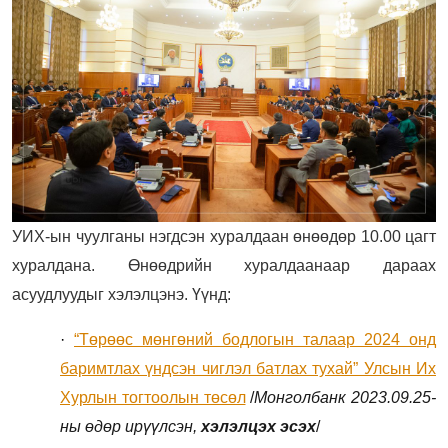
УИХ-ын чуулганы нэгдсэн хуралдаан өнөөдөр 10.00 цагт
хуралдана. Өнөөдрийн хуралдаанаар дараах
асуудлуудыг хэлэлцэнэ. Үүнд:
·
“Төрөөс мөнгөний бодлогын талаар 2024 онд
баримтлах үндсэн чиглэл батлах тухай” Улсын Их
Хурлын тогтоолын төсөл
/
Монголбанк 2023.09.25-
ны өдөр ирүүлсэн,
хэлэлцэх эсэх
/