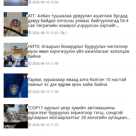
2026-08-10
12:56
АТГ: Албан тушаалаа урвуулан ашиглаж бусдад
давуу байдал олгосны улмаас байгууллагад 54.4
сая төгрөгийн хохирол учруулсан хэргийг
прокурорт шилжүүллээ
2026-08-10
12:53
1
НИТХ: Агаарын бохирдлыг бууруулах чиглэлээр
ирэх өвөл хэрэгжүүлэх үйл ажиллагааг хэлэлцэж
байна
2026-08-10
11:40
Тарвас хураахаар яваад алга болсон 10 настай
охиныг ес дэх өдрөө эрэн хайж байна
2026-08-10
11:34
“COP17 хурлын үеэр хувийн автомашины
хэрэглээг бууруулах зорилгоор тэгш, сондгой
дугаарын хязгаарлалтыг 28 хоногийн хугацаанд
хийнэ“
2026-08-10
11:25