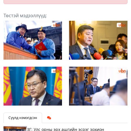
Төстэй мэдээллүүд:
Сүүлд нэмэгдсэн
ЗГ: Улс орны эрх ашгийн эсрэг зохион