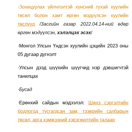
·
Зохицуулах үйлчлэлтэй хүнсний тухай хуулийн
төсөл болон хамт өргөн мэдүүлсэн хуулийн
төслүүд
/
Засгийн газар 2022.04.14-ний өдөр
өргөн мэдүүлсэн,
хэлэлцэх эсэх
/
·Монгол Улсын Үндсэн хуулийн цэцийн 2023 оны
05 дугаар дүгнэлт
·Улсын дээд шүүхийн шүүгчид нэр дэвшигчтэй
танилцах
·
Бусад
·Ерөнхий сайдын мэдээлэл:
Шинэ сэргэлтийн
бодлогод тусгагдсан зам, тээврийн салбарын
төсөл, арга хэмжээний хэрэгжилтийн талаар