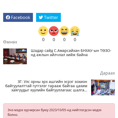
Facebook
Twitter
0
0
0
0
Өмнөх
Шадар сайд С.Амарсайхан БНХАУ-ын ТӨЗО-
нд ажлын айлчлал хийж байна
Дараах
ЗГ: Улс орны эрх ашгийн эсрэг зохион
байгуулалттай гүтгэлэг тарааж байгаа цахим
хаягуудыг хуулийн байгууллагаас шалгаж
эхэлсэн
Энэ мэдээ хуучирсан буюу 2023/10/05-нд нийтлэгдсэн мэдээ
болно.