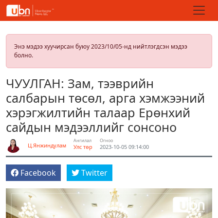
Энэ мэдээ хуучирсан буюу 2023/10/05-нд нийтлэгдсэн мэдээ
болно.
ЧУУЛГАН: Зам, тээврийн
салбарын төсөл, арга хэмжээний
хэрэгжилтийн талаар Ерөнхий
сайдын мэдээллийг сонсоно
Ангилал
Огноо
Ц.Янжиндулам
Улс төр
2023-10-05 09:14:00
Facebook
Twitter