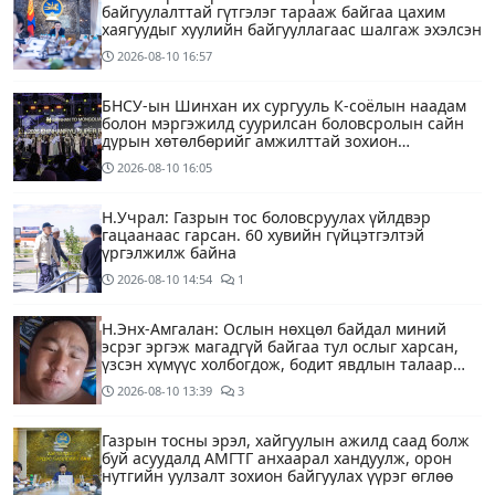
байгуулалттай гүтгэлэг тарааж байгаа цахим
хаягуудыг хуулийн байгууллагаас шалгаж эхэлсэн
2026-08-10
16:57
БНСУ-ын Шинхан их сургууль К-соёлын наадам
болон мэргэжилд суурилсан боловсролын сайн
дурын хөтөлбөрийг амжилттай зохион
байгууллаа
2026-08-10
16:05
Н.Учрал: Газрын тос боловсруулах үйлдвэр
гацаанаас гарсан. 60 хувийн гүйцэтгэлтэй
үргэлжилж байна
2026-08-10
14:54
1
Н.Энх-Амгалан: Ослын нөхцөл байдал миний
эсрэг эргэж магадгүй байгаа тул ослыг харсан,
үзсэн хүмүүс холбогдож, бодит явдлын талаар
ярьж өгч тусална уу
2026-08-10
13:39
3
Газрын тосны эрэл, хайгуулын ажилд саад болж
буй асуудалд АМГТГ анхаарал хандуулж, орон
нутгийн уулзалт зохион байгуулах үүрэг өглөө