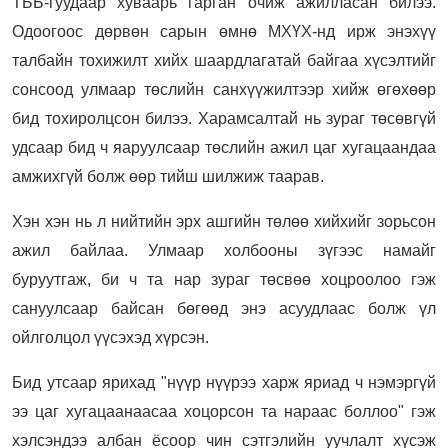
ТББ-гуудаар хуваарь гарган очиж ажилласан билээ.
Одоогоос дөрвөн сарын өмнө МХҮХ-нд ирж энэхүү
талбайн тохижилт хийх шаардлагатай байгаа хүсэлтийг
сонсоод улмаар төслийн санхүүжилтээр хийж өгөхөөр
бид тохиролцсон билээ. Харамсалтай нь зураг төсөвгүй
удсаар бид ч яаруулсаар төслийн ажил цаг хугацаандаа
амжихгүй болж өөр тийш шилжиж таарав.
Хэн хэн нь л нийтийн эрх ашгийн төлөө хийхийг зорьсон
ажил байлаа. Улмаар холбооны зүгээс намайг
буруутгаж, би ч та нар зураг төсвөө хоцроолоо гэж
сануулсаар байсан бөгөөд энэ асуудлаас болж үл
ойлголцол үүсэхэд хүрсэн.
Бид утсаар ярихад "нүүр нүүрээ харж яриад ч нэмэргүй
ээ цаг хугацаанаасаа хоцорсон та нараас боллоо" гэж
хэлсэндээ албан ёсоор чин сэтгэлийн уучлалт хүсэж