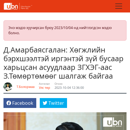
Энэ мэдээ хуучирсан буюу 2023/10/04-нд нийтлэгдсэн мэдээ
болно.
Д.Амарбаясгалан: Хөгжлийн
бэрхшээлтэй иргэнтэй зүй бусаар
харьцсан асуудлаар ЗГХЭГ-аас
З.Төмөртөмөөг шалгаж байгаа
Ангилал
Огноо
Т.Болормаа
Улс төр
2023-10-04 12:36:00
Facebook
Twitter