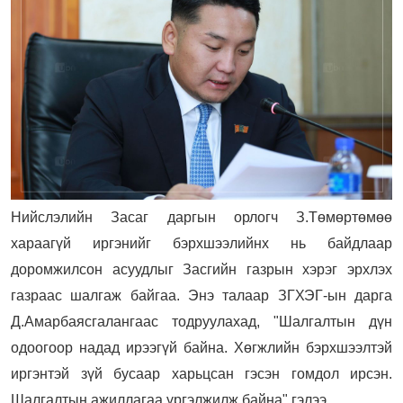
Нийслэлийн Засаг даргын орлогч З.Төмөртөмөө
хараагүй иргэнийг бэрхшээлийнх нь байдлаар
доромжилсон асуудлыг Засгийн газрын хэрэг эрхлэх
газраас шалгаж байгаа. Энэ талаар ЗГХЭГ-ын дарга
Д.Амарбаясгалангаас тодруулахад, "Шалгалтын дүн
одоогоор надад ирээгүй байна. Хөгжлийн бэрхшээлтэй
иргэнтэй зүй бусаар харьцсан гэсэн гомдол ирсэн.
Шалгалтын ажиллагаа үргэлжилж байна" гэлээ.