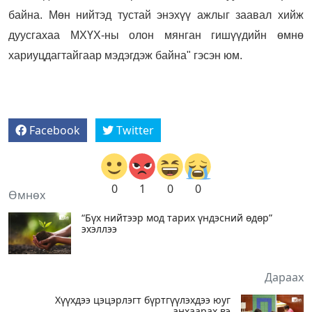
байна. Мөн нийтэд тустай энэхүү ажлыг заавал хийж
дуусгахаа МХҮХ-ны олон мянган гишүүдийн өмнө
хариуцдагтайгаар мэдэгдэж байна" гэсэн юм.
Facebook
Twitter
0
1
0
0
Өмнөх
“Бүх нийтээр мод тарих үндэсний өдөр”
эхэллээ
Дараах
Хүүхдээ цэцэрлэгт бүртгүүлэхдээ юуг
анхаарах вэ