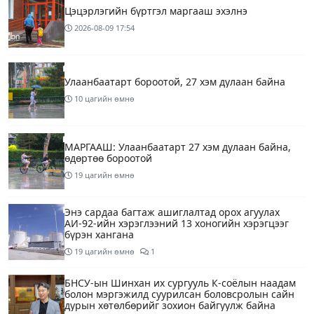
Цэцэрлэгийн бүртгэл маргааш эхэлнэ
2026-08-09
17:54
Улаанбаатарт бороотой, 27 хэм дулаан байна
10 цагийн өмнө
МАРГААШ: Улаанбаатарт 27 хэм дулаан байна,
өдөртөө бороотой
19 цагийн өмнө
Энэ сардаа багтаж ашиглалтад орох агуулах
АИ-92-ийн хэрэглээний 13 хоногийн хэрэгцээг
бүрэн хангана
19 цагийн өмнө
1
БНСУ-ын Шинхан их сургууль К-соёлын наадам
болон мэргэжилд суурилсан боловсролын сайн
дурын хөтөлбөрийг зохион байгуулж байна