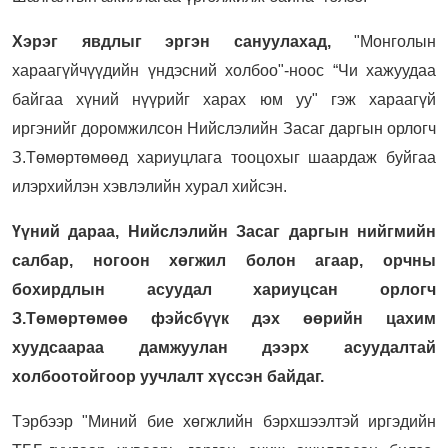
Хэрэг явдлыг эргэн сануулахад,
"Монголын
хараагүйчүүдийн үндэсний холбоо"-ноос “Чи хажуудаа
байгаа хүний нүүрийг харах юм уу" гэж хараагүй
иргэнийг доромжилсон Нийслэлийн Засаг даргын орлогч
З.Төмөртөмөөд хариуцлага тооцохыг шаардаж буйгаа
илэрхийлэн хэвлэлийн хурал хийсэн.
Үүний дараа,
Нийслэлийн Засаг даргын нийгмийн
салбар, ногоон хөгжил болон агаар, орчны
бохирдлын асуудал хариуцсан орлогч
З.Төмөртөмөө фэйсбүүк дэх өөрийн цахим
хуудсаараа дамжуулан дээрх асуудалтай
холбоотойгоор уучлалт хүссэн байдаг.
Тэрбээр "Миний бие хөгжлийн бэрхшээлтэй иргэдийн