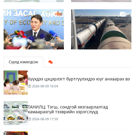
Сүүлд нэмэгдсэн
Хүүхдээ цэцэрлэгт бүртгүүлэхдээ юуг анхаарах вэ
2026-08-09
18:04
ТАНИЛЦ: Тэгш, сондгой хязгаарлалтад
хамаарахгүй тээврийн хэрэгслүүд
2026-08-09
17:59