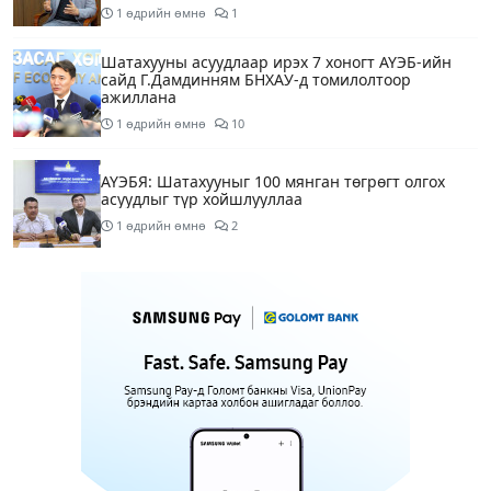
1 өдрийн өмнө
1
Шатахууны асуудлаар ирэх 7 хоногт АҮЭБ-ийн
сайд Г.Дамдинням БНХАУ-д томилолтоор
ажиллана
1 өдрийн өмнө
10
АҮЭБЯ: Шатахууныг 100 мянган төгрөгт олгох
асуудлыг түр хойшлууллаа
1 өдрийн өмнө
2
Сүхбаатар боомтоор орж ирсэн 3448 тонн АИ-92
автобензинийг агуулахуудад буулгах ажлыг
зохион байгуулж байна
1 өдрийн өмнө
Ерөнхий сайд БНХАУ-аас сар бүр 12-15 мянган
тонн АИ-92 автобензин тогтмол нийлүүлэх хүсэлт
тавилаа
1 өдрийн өмнө
4