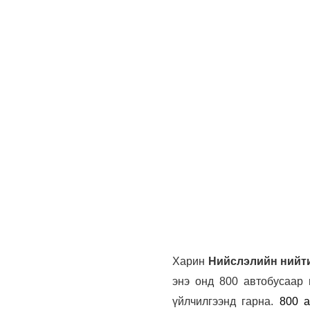
Харин
Нийслэлийн нийти
энэ онд 800 автобусаар 
үйлчилгээнд гарна.
800 а