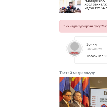
Н.Баярмөнх:
Хоол захиалж
идсэн гэх 54 
төгрөгөөр г
үед ажиллас
төрийн алба
хаагчдын хоо
Энэ мэдээ хуучирсан буюу 202
хүнсийг
шийдвэрлэсэ
Зочин
2023/09/19
Жолооч нар 50
Төстэй мэдээллүүд: