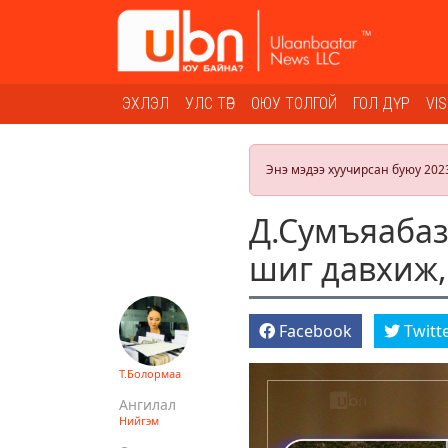
ЭХЛЭЛ
УЛС ТӨР
ОЮУ ТОЛГОЙ
ГОЛ ДҮР
VI
Энэ мэдээ хуучирсан буюу 202
Д.Сумъяабаз
шиг давхиж, 
Facebook
Twitt
Т.Болормаа
Ангилал
Нийгэм