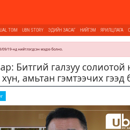
SUAL TOIM
UBN STORY
ЭДИЙН ЗАСАГ
НИЙГЭМ
ЯРИЛЦЛАГА
3/09/19-нд нийтлэгдсэн мэдээ болно.
ар: Битгий галзуу солиотой
хүн, амьтан гэмтээчих гээд 
er