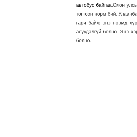
автобус байгаа.
Олон улсы
тогтсон норм бий. Улаанба
гарч байж энэ нормд хүр
асуудалгүй болно. Энэ х
болно.