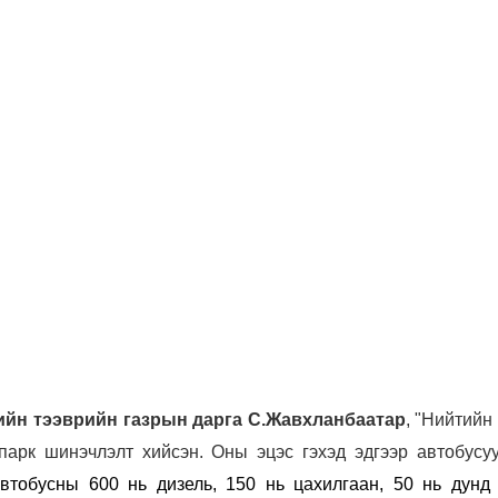
йн тээврийн газрын дарга С.Жавхланбаатар
, "Нийтийн
парк шинэчлэлт хийсэн. Оны эцэс гэхэд эдгээр автобусуу
втобусны 600 нь дизель, 150 нь цахилгаан, 50 нь дунд