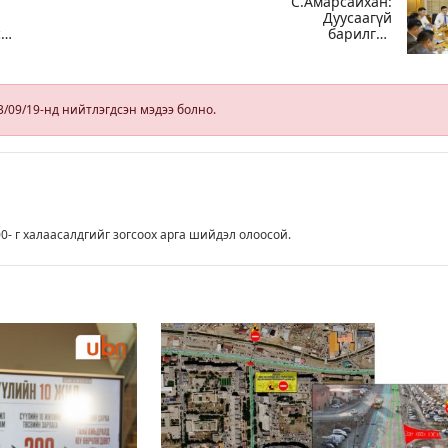
С.Амарсайхан:
Дуусаагүй
сая
барилгад
амшгийн
урьдчилсан
ан
байдлаар
зөвшөөрөл
л
гэрчилгээ
3/09/19-нд нийтлэгдсэн мэдээ болно.
олгохгүй
н
байхаар зохион
байгуулалт хий
0- г халаасалдгийг зогсоох арга шийдэл олоосой.