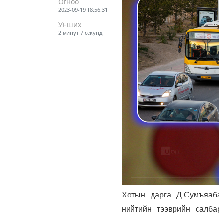
Огноо
2023-09-19 18:56:31
Унших
2 минут 7 секунд
Хотын дарга Д.Сумъяаба
нийтийн тээврийн салба