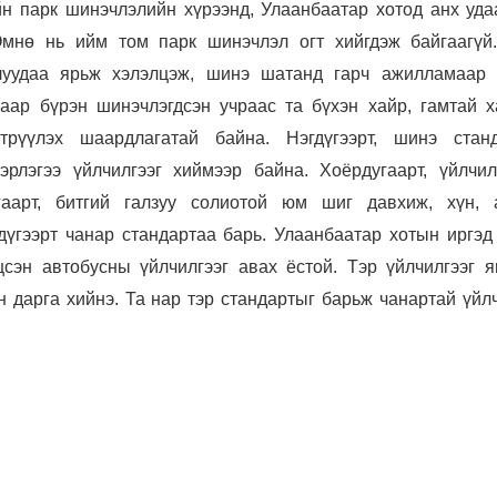
йн парк шинэчлэлийн хүрээнд, Улаанбаатар хотод анх уда
Өмнө нь ийм том парк шинэчлэл огт хийгдэж байгаагүй
луудаа ярьж хэлэлцэж, шинэ шатанд гарч ажилламаар 
аар бүрэн шинэчлэгдсэн учраас та бүхэн хайр, гамтай х
трүүлэх шаардлагатай байна. Нэгдүгээрт, шинэ стан
рлэгээ үйлчилгээг хиймээр байна. Хоёрдугаарт, үйлчил
гаарт, битгий галзуу солиотой юм шиг давхиж, хүн, 
дүгээрт чанар стандартаа барь. Улаанбаатар хотын иргэд 
цсэн автобусны үйлчилгээг авах ёстой. Тэр үйлчилгээг я
дарга хийнэ. Та нар тэр стандартыг барьж чанартай үйлч