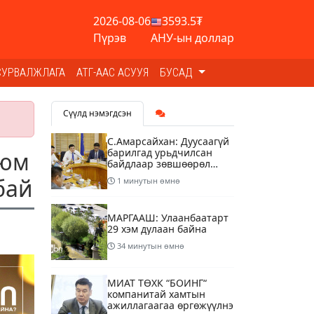
2026-08-06
3593.5₮
Пүрэв
АНУ-ын доллар
СУРВАЛЖЛАГА
АТГ-ААС АСУУЯ
БУСАД
Сүүлд нэмэгдсэн
С.Амарсайхан: Дуусаагүй
барилгад урьдчилсан
 юм
байдлаар зөвшөөрөл
гэрчилгээ олгохгүй
бай
1 минутын өмнө
байхаар зохион
байгуулалт хий
МАРГААШ: Улаанбаатарт
29 хэм дулаан байна
34 минутын өмнө
МИАТ ТӨХК “БОИНГ“
компанитай хамтын
ажиллагаагаа өргөжүүлнэ