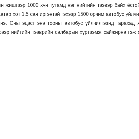
н жишгээр 1000 хүн тутамд нэг нийтийн тээвэр байх ёстой
атар хот 1.5 сая иргэнтэй гэхээр 1500 орчим автобус үйлч
нэ. Оны эцэст энэ тооны автобус үйлчилгээнд гарахад 
эрээр нийтийн тээврийн салбарын хүртээмж сайжирна гэж 