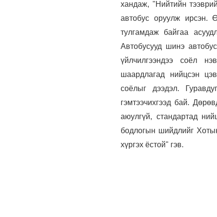
хандаж, "Нийтийн тээври
автобус оруулж ирсэн. 
тулгамдаж байгаа асууд
Автобусууд шинэ автобус
үйлчилгээндээ соёл нэв
шаардлагад нийцсэн цэвэ
соёлыг дээдэл. Гуравду
гэмтээчихгээд бай. Дөрөв
аюулгүй, стандартад ний
бодлогын шийдлийг Хотын 
хүргэх ёстой" гэв.