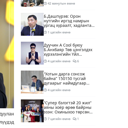
42 минутын өмнө
Б.Дашпүрэв: Орон
нутгийн иргэд намрын
ургац хураалт, хадлантай
холбоотой ШТС-уудаар
1 цагийн өмнө
зөөврийн саваар
автобензин авч болно
Дуучин A Cool буюу
Б.Анхбаяр Төв цэнгэлдэх
хүрээлэнгийн Үйл
ажиллагаа, олон нийтийн
4 цагийн өмнө
6
тоглолт хариуцсан
захирлаар томилогджээ
“Хотын дарга сонсож
байна” 150150 тусгай
дугаарыг наймдугаар
сарын 14-нөөс
4 цагийн өмнө
ажиллуулж эхэлнэ
“Супер бэлэгтэй 20 жил“
аяны хоёр өрөө байрны
эзэн: Охиныхоо төрсөн
дуулан
өдрөөр байртай болно
7 цагийн өмнө
1
гэдэг хамгийн том аз
лүүдэд
завшаан