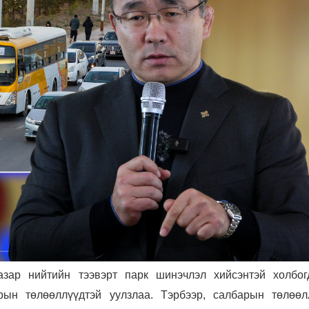
зар нийтийн тээвэрт парк шинэчлэл хийсэнтэй холбог
рын төлөөллүүдтэй уулзлаа. Тэрбээр, салбарын төлөөл