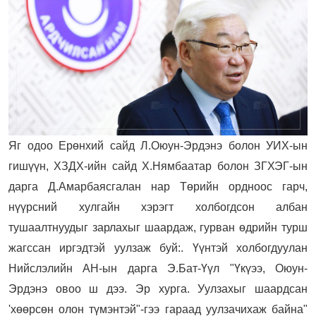
Яг одоо Ерөнхий сайд Л.Оюун-Эрдэнэ болон УИХ-ын
гишүүн, ХЗДХ-ийн сайд Х.Нямбаатар болон ЗГХЭГ-ын
дарга Д.Амарбаясгалан нар Төрийн ордноос гарч,
нүүрсний хулгайн хэрэгт холбогдсон албан
тушаалтнуудыг зарлахыг шаардаж, гурван өдрийн турш
жагссан иргэдтэй уулзаж буй:. Үүнтэй холбогдуулан
Нийслэлийн АН-ын дарга Э.Бат-Үүл "
Үкүээ, Оюун-
Эрдэнэ овоо ш дээ. Эр хурга. Уулзахыг шаардсан
'хөөрсөн олон түмэнтэй"-гээ гараад уулзачихаж байна"