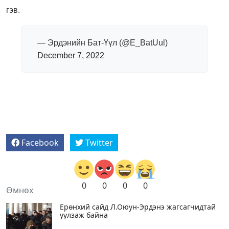
гэв.
— Эрдэнийн Бат-Үүл (@E_BatUul)
December 7, 2022
Facebook
Twitter
0
0
0
0
Өмнөх
Ерөнхий сайд Л.Оюун-Эрдэнэ жагсагчидтай
уулзаж байна