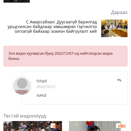
Дараах
С.Амарсайхан: Дуусаагүй барилгад
урьдчилсан байдлаар зөвшөөрөл гэрчилгээ
олгохгүй байхаар зохион байгуулалт хий
Энэ мэдээ хуучирсан буюу 2022/12/07-нд нийтлэгдсэн мэдээ
болно.
hitad
2022/12/12
sunu2
Төстэй мэдээллүүд: