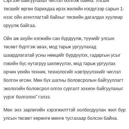
сэргээн байгуулахыг чиглэл болгож байна. Улсын
төсвийг өргөн барихдаа ирэх жилийн нэгдүгээр сарын 1-
нээс ойн агентлагтай байхыг төсвийн дагалдах хуулиар
оруулж байгаа.
Ойн аж ахуйн нэгжийн сан бүрдүүлж, түүнийг улсын
төсөвт бүртгэж авах, мод тарьж ургуулахад
шаардлагатай усны нөөцийг бүрдүүлэх, гадаргын усыг
говийн бүс нутагруу шилжүүлэх, мод тарьж ургуулах
орчин үеийн техник, технологийг нэвтрүүлэхийг чиглэл
болгон өгсөн. Мөн бүх шатны боловсролын байгууллагт
экологийн боловсрол олгох сургалт зохион байгуулахыг
үүрэг болголоо” гэлээ.
Мөн энэ зарлигийн хэрэгжилттэй холбогдуулан жил бүр
улсын төсөвт хөрөнгө мөнгө тусгахаар болсон байна.