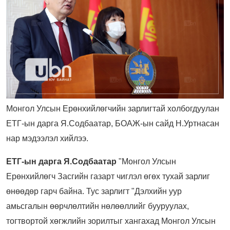
Монгол Улсын Ерөнхийлөгчийн зарлигтай холбогдуулан
ЕТГ-ын дарга Я.Содбаатар, БОАЖ-ын сайд Н.Уртнасан
нар мэдээлэл хийлээ.
ЕТГ-ын дарга Я.Содбаатар
"Монгол Улсын
Ерөнхийлөгч Засгийн газарт чиглэл өгөх тухай зарлиг
өнөөдөр гарч байна. Тус зарлигт "Дэлхийн уур
амьсгалын өөрчлөлтийн нөлөөллийг бууруулах,
тогтвортой хөгжлийн зорилтыг хангахад Монгол Улсын