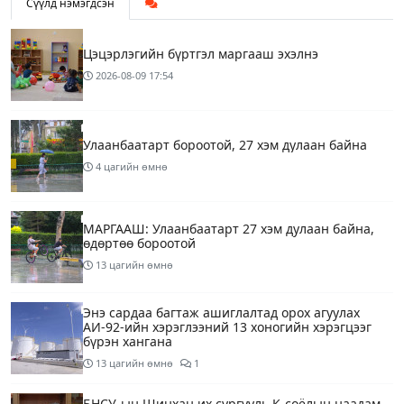
Сүүлд нэмэгдсэн
Цэцэрлэгийн бүртгэл маргааш эхэлнэ
2026-08-09
17:54
Улаанбаатарт бороотой, 27 хэм дулаан байна
4 цагийн өмнө
МАРГААШ: Улаанбаатарт 27 хэм дулаан байна,
өдөртөө бороотой
13 цагийн өмнө
Энэ сардаа багтаж ашиглалтад орох агуулах
АИ-92-ийн хэрэглээний 13 хоногийн хэрэгцээг
бүрэн хангана
13 цагийн өмнө
1
БНСУ-ын Шинхан их сургууль К-соёлын наадам