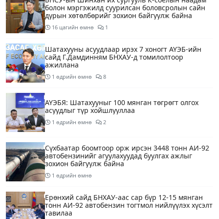
болон мэргэжилд суурилсан боловсролын сайн
дурын хөтөлбөрийг зохион байгуулж байна
16 цагийн өмнө
1
Шатахууны асуудлаар ирэх 7 хоногт АҮЭБ-ийн
сайд Г.Дамдинням БНХАУ-д томилолтоор
ажиллана
1 өдрийн өмнө
8
АҮЭБЯ: Шатахууныг 100 мянган төгрөгт олгох
асуудлыг түр хойшлууллаа
1 өдрийн өмнө
2
Сүхбаатар боомтоор орж ирсэн 3448 тонн АИ-92
автобензинийг агуулахуудад буулгах ажлыг
зохион байгуулж байна
1 өдрийн өмнө
Ерөнхий сайд БНХАУ-аас сар бүр 12-15 мянган
тонн АИ-92 автобензин тогтмол нийлүүлэх хүсэлт
тавилаа