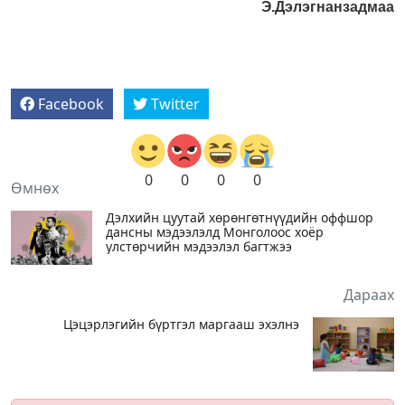
Э.Дэлэгнанзадмаа
Facebook
Twitter
0
0
0
0
Өмнөх
Дэлхийн цуутай хөрөнгөтнүүдийн оффшор
дансны мэдээлэлд Монголоос хоёр
улстөрчийн мэдээлэл багтжээ
Дараах
Цэцэрлэгийн бүртгэл маргааш эхэлнэ