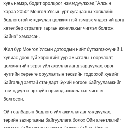
хувь нэмэр, бодит оролцоог нэмэгдүүлэхэд "Алсын
хараа 2050" Монгол Улсын урт хугацааны хөгжлийн
бодлоготой уялдуулан цөлжилттэй тэмцэх үндэсний цогц
хөтөлбөр стратеги гарган ажиллахыг чиглэл болгож
байна" хэмээсэн.
Жил бүр Монгол Улсын дотоодын нийт бүтээгдэхүүний 1
хувиас доошгүй хөрөнгийг уур амьсгалын өөрчлөлт,
цөлжилтийн эсрэг үйл ажиллагаанд зарцуулах, орон
нутгийн хөрөнгө оруулалтын төсвийн тодорхой хувийг
байгальд ээлтэй стандарт бүхий ногоон байгууламжийг
нэмэгдүүлэх эрхзүйн орчинд ажиллахыг чиглэл
болгосон.
Ойн салбарын бодлого үйл ажиллагааг уялдуулах,
төрийн захиргааны байгууллага болох Ойн агентлагийг