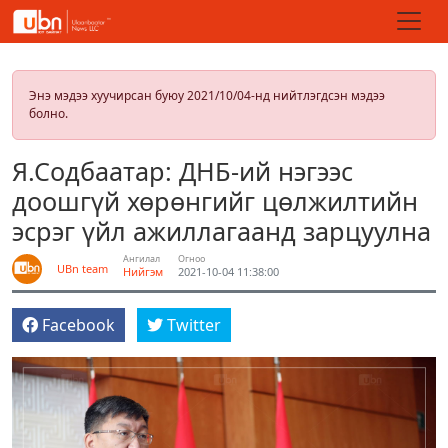
Энэ мэдээ хуучирсан буюу 2021/10/04-нд нийтлэгдсэн мэдээ
болно.
Я.Содбаатар: ДНБ-ий нэгээс
доошгүй хөрөнгийг цөлжилтийн
эсрэг үйл ажиллагаанд зарцуулна
Ангилал
Огноо
UBn team
Нийгэм
2021-10-04 11:38:00
Facebook
Twitter