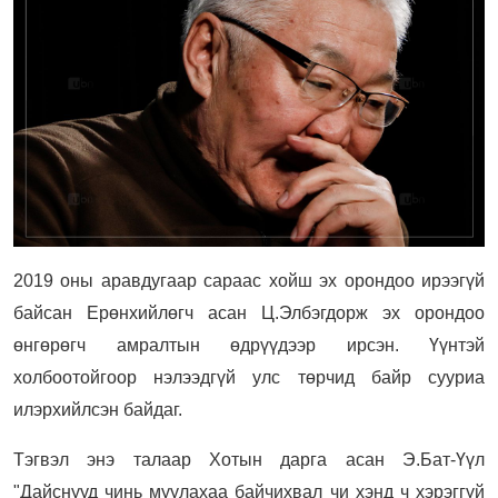
2019 оны аравдугаар сараас хойш эх орондоо ирээгүй
байсан Ерөнхийлөгч асан Ц.Элбэгдорж эх орондоо
өнгөрөгч амралтын өдрүүдээр ирсэн. Үүнтэй
холбоотойгоор нэлээдгүй улс төрчид байр сууриа
илэрхийлсэн байдаг.
Тэгвэл энэ талаар Хотын дарга асан Э.Бат-Үүл
"Дайснууд чинь муулахаа байчихвал чи хэнд ч хэрэггүй