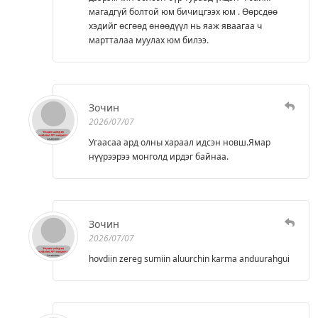
магадгүй болтой юм бичицгээх юм . Өөрсдөө
хэдийг өсгөөд өнөөдүүл нь яаж яваагаа ч
мартталаа муулах юм билээ.
Зочин
2026/07/07
Угаасаа ард олны хараал идсэн новш.Ямар
нүүрээрээ монголд ирдэг байнаа.
Зочин
2026/07/07
hovdiin zereg sumiin aluurchin karma anduurahgui