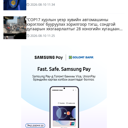
2026-08-10
11:34
“COP17 хурлын үеэр хувийн автомашины
хэрэглээг бууруулах зорилгоор тэгш, сондгой
дугаарын хязгаарлалтыг 28 хоногийн хугацаанд
хийнэ“
2026-08-10
11:25
ЕТГ: Н.Түвшинбаяр аваргыг Ерөнхийлөгч уучлах
гэж байна гэдэг нь ташаа мэдээлэл, уучлал
хүссэн захидал ирээгүй
2026-08-10
10:36
6
Энэ бямба гарагаас тэгш, сондгой дугаарын
хязгаарлалтаар хөдөлгөөнд оролцоно
2026-08-10
09:25
Нийслэлийн цэцэрлэгийн цахим бүртгэл эхэллээ
2026-08-10
09:20
1