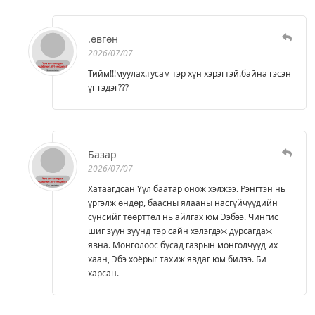
.өвгөн
2026/07/07
Тийм!!!муулах.тусам тэр хүн хэрэгтэй.байна гэсэн
үг гэдэг???
Базар
2026/07/07
Хатаагдсан Үүл баатар онож хэлжээ. Рэнгтэн нь
үргэлж өндөр, баасны ялааны насгүйчүүдийн
сүнсийг төөрттөл нь айлгах юм Ээбээ. Чингис
шиг зуун зуунд тэр сайн хэлэгдэж дурсагдаж
явна. Монголоос бусад газрын монголчууд их
хаан, Эбэ хоёрыг тахиж явдаг юм билээ. Би
харсан.