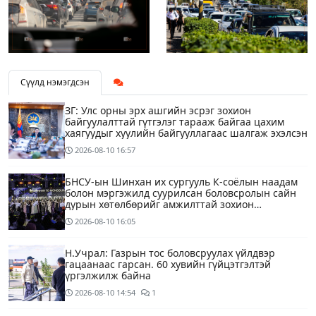
Сүүлд нэмэгдсэн
ЗГ: Улс орны эрх ашгийн эсрэг зохион
байгуулалттай гүтгэлэг тарааж байгаа цахим
хаягуудыг хуулийн байгууллагаас шалгаж эхэлсэн
2026-08-10
16:57
БНСУ-ын Шинхан их сургууль К-соёлын наадам
болон мэргэжилд суурилсан боловсролын сайн
дурын хөтөлбөрийг амжилттай зохион
байгууллаа
2026-08-10
16:05
Н.Учрал: Газрын тос боловсруулах үйлдвэр
гацаанаас гарсан. 60 хувийн гүйцэтгэлтэй
үргэлжилж байна
2026-08-10
14:54
1