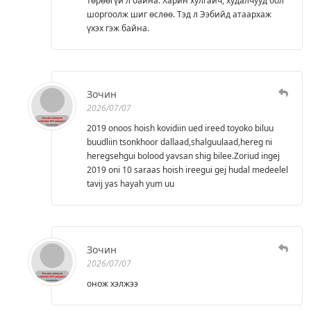
төрөөгүй л байна. Харин хулгайч, худалчууд бол
шоргоолж шиг өслөө. Тэд л Ээбийд атаархаж
үхэх гэж байна.
Зочин
2026/07/07
2019 onoos hoish kovidiin ued ireed toyoko biluu
buudliin tsonkhoor dallaad,shalguulaad,hereg ni
heregsehgui bolood yavsan shig bilee.Zoriud ingej
2019 oni 10 saraas hoish ireegui gej hudal medeelel
tavij yas hayah yum uu
Зочин
2026/07/07
онож хэлжээ