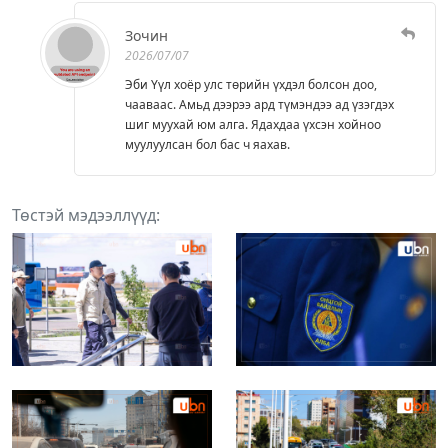
Зочин
2026/07/07
Эби Үүл хоёр улс төрийн үхдэл болсон доо,
чааваас. Амьд дээрээ ард түмэндээ ад үзэгдэх
шиг муухай юм алга. Ядахдаа үхсэн хойноо
муулуулсан бол бас ч яахав.
Төстэй мэдээллүүд: