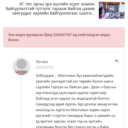
ЗГ: Улс орны эрх ашгийн эсрэг зохион
байгуулалттай гүтгэлэг тарааж байгаа цахим
хаягуудыг хуулийн байгууллагаас шалгаж
эхэлсэн
Энэ мэдээ хуучирсан буюу 2026/07/07-нд нийтлэгдсэн мэдээ
болно.
Зочин
2026/07/07
Элбэгдорж ... Монголын бүх ерөнхийлөгчдийн
хамгийн зангарагтай улс төрийн болон шинэ
сэдлийн тэргүүн нь байсан даа . Даан ч баасны
хар ялаанууд шүлсээрээ худлаа туригсаар
байгаад үнэн худлыг нь мэдэгдэхгүй болтол
гүжирдсээр өдий хүрлээ. Бүр үрчлэж аваад өсгөж
хоолонд нь хүргэсэн Монголын хорин хэдэн
иргэнийг ч хүртэл гүжирдэж бараг л цөмийх нь
эд эрхтэнг зарсан, эсвэл тэд нь хулгайч
дээрэмчин болсон бүр тураад үхцэн ч байж