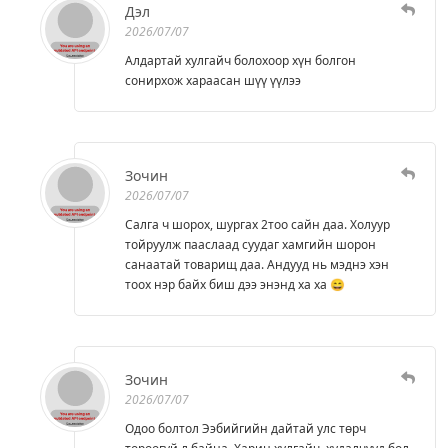
Дэл
2026/07/07
Алдартай хулгайч болохоор хүн болгон
сонирхож хараасан шүү үүлээ
Зочин
2026/07/07
Салга ч шорох, шургах 2тоо сайн даа. Холуур
тойруулж пааслаад суудаг хамгийн шорон
санаатай товарищ даа. Андууд нь мэднэ хэн
тоох нэр байх биш дээ энэнд ха ха 😄
Зочин
2026/07/07
Одоо болтол Ээбийгийн дайтай улс төрч