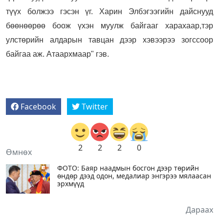
түүх болжээ гэсэн үг. Харин Элбэгээгийн дайснууд
бөөнөөрөө боож үхэн муулж байгааг харахаар,тэр
улстөрийн алдарын тавцан дээр хэвээрээ зогссоор
байгаа аж. Атаархмаар" гэв.
Facebook
Twitter
2
2
2
0
Өмнөх
ФОТО: Баяр наадмын босгон дээр төрийн
өндөр дээд одон, медалиар энгэрээ мялаасан
эрхмүүд
Дараах