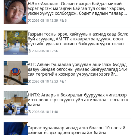
Н.Энх-Амгалан: Ослын нөхцөл байдал миний
эсрэг эргэж магадгүй байгаа тул ослыг харсан,
үзсэн хүмүүс холбогдож, бодит явдлын талаар
ярьж өгч тусална уу
2026-08-10
13:39
3
Газрын тосны эрэл, хайгуулын ажилд саад болж
буй асуудалд АМГТГ анхаарал хандуулж, орон
нутгийн уулзалт зохион байгуулах үүрэг өглөө
2026-08-10
12:56
АТГ: Албан тушаалаа урвуулан ашиглаж бусдад
давуу байдал олгосны улмаас байгууллагад 54.4
сая төгрөгийн хохирол учруулсан хэргийг
прокурорт шилжүүллээ
2026-08-10
12:53
1
НИТХ: Агаарын бохирдлыг бууруулах чиглэлээр
ирэх өвөл хэрэгжүүлэх үйл ажиллагааг хэлэлцэж
байна
2026-08-10
11:40
Тарвас хураахаар яваад алга болсон 10 настай
охиныг ес дэх өдрөө эрэн хайж байна