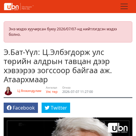
Энэ мэдээ хуучирсан буюу 2026/07/07-нд нийтлэгдсэн мэдээ
болно.
Э.Бат-Үүл: Ц.Элбэгдорж улс
төрийн алдрын тавцан дээр
хэвээрээ зогссоор байгаа аж.
Атаархмаар
Ангилал
Огноо
Ц.Янжиндулам
Улс төр
2026-07-07 11:27:00
Facebook
Twitter