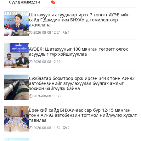
Сүүлд нэмэгдсэн
Шатахууны асуудлаар ирэх 7 хоногт АҮЭБ-ийн
сайд Г.Дамдинням БНХАУ-д томилолтоор
ажиллана
2026-08-08
12:24
1
АҮЭБЯ: Шатахууныг 100 мянган төгрөгт олгох
асуудлыг түр хойшлууллаа
2026-08-08
12:19
Сүхбаатар боомтоор орж ирсэн 3448 тонн АИ-92
автобензинийг агуулахуудад буулгах ажлыг
зохион байгуулж байна
2026-08-08
11:38
Ерөнхий сайд БНХАУ-аас сар бүр 12-15 мянган
тонн АИ-92 автобензин тогтмол нийлүүлэх хүсэлт
тавилаа
2026-08-08
11:32
2