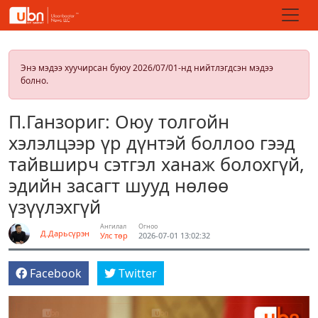
Энэ мэдээ хуучирсан буюу 2026/07/01-нд нийтлэгдсэн мэдээ
болно.
П.Ганзориг: Оюу толгойн
хэлэлцээр үр дүнтэй боллоо гээд
тайвширч сэтгэл ханаж болохгүй,
эдийн засагт шууд нөлөө
үзүүлэхгүй
Ангилал
Огноо
Д.Дарьсүрэн
Улс төр
2026-07-01 13:02:32
Facebook
Twitter