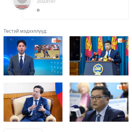
2026/07/01
Ө
Төстэй мэдээллүүд: