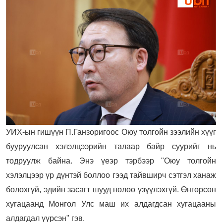
УИХ-ын гишүүн П.Ганзоригоос Оюу толгойн зээлийн хүүг
бууруулсан хэлэлцээрийн талаар байр суурийг нь
тодруулж байна. Энэ үеэр тэрбээр "Оюу толгойн
хэлэлцээр үр дүнтэй боллоо гээд тайвширч сэтгэл ханаж
болохгүй, эдийн засагт шууд нөлөө үзүүлэхгүй. Өнгөрсөн
хугацаанд Монгол Улс маш их алдагдсан хугацааны
алдагдал үүрсэн" гэв.