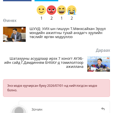
1
2
1
2
Өмнөх
ШУУД: УИХ-ын гишүүн Т.Мөнхсайхан Эрүүл
мэндийн ажилтны тухай анхдагч хуулийн
төслийг өргөн мэдүүллээ
Дараах
Шатахууны асуудлаар ирэх 7 хоногт АҮЭБ-
ийн сайд Г.Дамдинням БНХАУ-д томилолтоор
ажиллана
Энэ мэдээ хуучирсан буюу 2026/07/01-нд нийтлэгдсэн мэдээ
болно.
Зочин