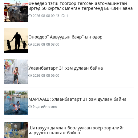
Өнөөдөр тэгш тоогоор төгссөн автомашинтай
иргэд 50 хүртэлх мянган төгрөгөнд БЕНЗИН авна
2026-08-08
09:43
1
Өнөөдөр” Аавуудын баяр”-ын өдөр
2026-08-08
08:00
Улаанбаатарт 31 хэм дулаан байна
2026-08-08
06:00
МАРГААШ: Улаанбаатарт 31 хэм дулаан байна
9 цагийн өмнө
Шатахуун дамлан борлуулсан хоёр зөрчлийг
илрүүлэн шалгаж байна