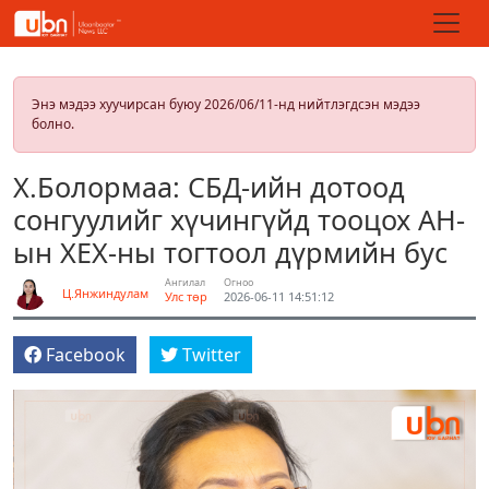
Энэ мэдээ хуучирсан буюу 2026/06/11-нд нийтлэгдсэн мэдээ
болно.
Х.Болормаа: СБД-ийн дотоод
сонгуулийг хүчингүйд тооцох АН-
ын ХЕХ-ны тогтоол дүрмийн бус
Ангилал
Огноо
Ц.Янжиндулам
Улс төр
2026-06-11 14:51:12
Facebook
Twitter