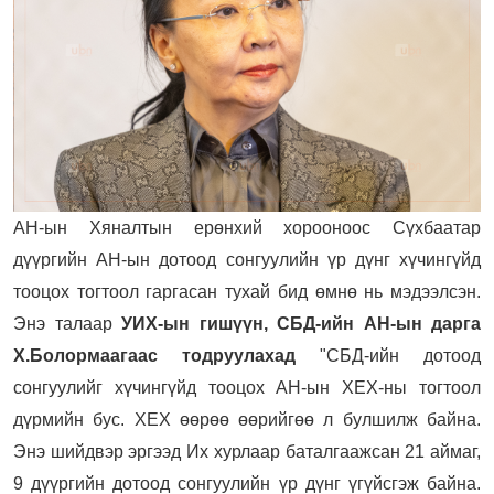
АН-ын Хяналтын ерөнхий хорооноос Сүхбаатар
дүүргийн АН-ын дотоод сонгуулийн үр дүнг хүчингүйд
тооцох тогтоол гаргасан тухай бид өмнө нь мэдээлсэн.
Энэ талаар
УИХ-ын гишүүн, СБД-ийн АН-ын дарга
Х.Болормаагаас тодруулахад
"СБД-ийн дотоод
сонгуулийг хүчингүйд тооцох АН-ын ХЕХ-ны тогтоол
дүрмийн бус. ХЕХ өөрөө өөрийгөө л булшилж байна.
Энэ шийдвэр эргээд Их хурлаар баталгаажсан 21 аймаг,
9 дүүргийн дотоод сонгуулийн үр дүнг үгүйсгэж байна.