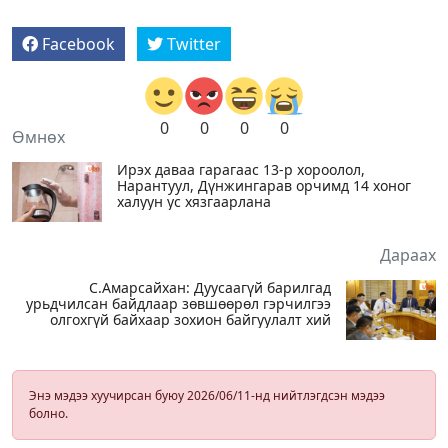
Facebook
Twitter
0
0
0
0
Өмнөх
Ирэх даваа гарагаас 13-р хороолол,
Нарантуул, Дүнжингарав орчимд 14 хоног
халуун ус хязгаарлана
Дараах
С.Амарсайхан: Дуусаагүй барилгад
урьдчилсан байдлаар зөвшөөрөл гэрчилгээ
олгохгүй байхаар зохион байгуулалт хий
Энэ мэдээ хуучирсан буюу 2026/06/11-нд нийтлэгдсэн мэдээ
болно.