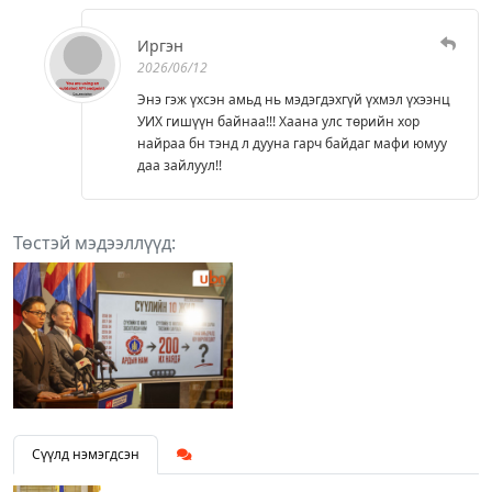
Иргэн
2026/06/12
Энэ гэж үхсэн амьд нь мэдэгдэхгүй үхмэл үхээнц
УИХ гишүүн байнаа!!! Хаана улс төрийн хор
найраа бн тэнд л дууна гарч байдаг мафи юмуу
даа зайлуул!!
Төстэй мэдээллүүд:
Сүүлд нэмэгдсэн