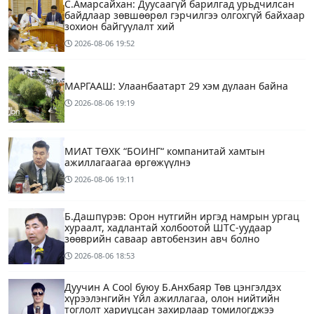
С.Амарсайхан: Дуусаагүй барилгад урьдчилсан
байдлаар зөвшөөрөл гэрчилгээ олгохгүй байхаар
зохион байгуулалт хий
2026-08-06
19:52
МАРГААШ: Улаанбаатарт 29 хэм дулаан байна
2026-08-06
19:19
МИАТ ТӨХК “БОИНГ“ компанитай хамтын
ажиллагаагаа өргөжүүлнэ
2026-08-06
19:11
Б.Дашпүрэв: Орон нутгийн иргэд намрын ургац
хураалт, хадлантай холбоотой ШТС-уудаар
зөөврийн саваар автобензин авч болно
2026-08-06
18:53
Дуучин A Cool буюу Б.Анхбаяр Төв цэнгэлдэх
хүрээлэнгийн Үйл ажиллагаа, олон нийтийн
тоглолт хариуцсан захирлаар томилогджээ