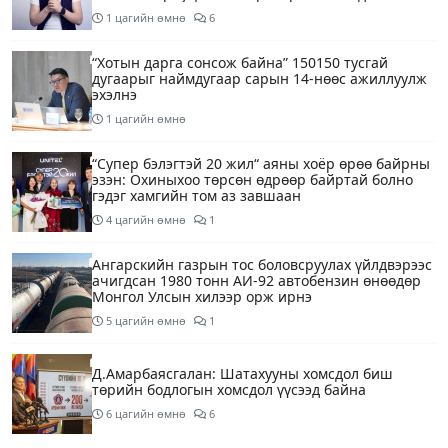
1 цагийн өмнө
6
“Хотын дарга сонсож байна” 150150 тусгай
дугаарыг наймдугаар сарын 14-нөөс ажиллуулж
эхэлнэ
1 цагийн өмнө
“Супер бэлэгтэй 20 жил“ аяны хоёр өрөө байрны
эзэн: Охиныхоо төрсөн өдрөөр байртай болно
гэдэг хамгийн том аз завшаан
4 цагийн өмнө
1
Ангарскийн газрын тос боловсруулах үйлдвэрээс
ачигдсан 1980 тонн АИ-92 автобензин өнөөдөр
Монгол Улсын хилээр орж ирнэ
5 цагийн өмнө
1
Д.Амарбаясгалан: Шатахууны хомсдол биш
төрийн бодлогын хомсдол үүсээд байна
6 цагийн өмнө
6