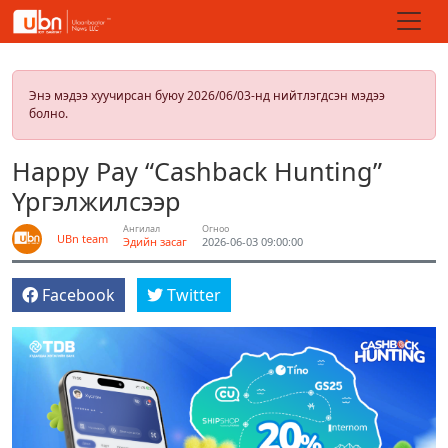
Энэ мэдээ хуучирсан буюу 2026/06/03-нд нийтлэгдсэн мэдээ
болно.
Happy Pay “Cashback Hunting”
Үргэлжилсээр
Ангилал
Огноо
UBn team
Эдийн засаг
2026-06-03 09:00:00
Facebook
Twitter