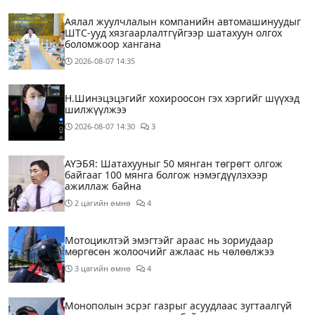
Аялал жуулчлалын компанийн автомашинуудыг
ШТС-ууд хязгаарлалтгүйгээр шатахуун олгох
боломжоор хангана
2026-08-07
14:35
Н.Шинэцэцэгийг хохироосон гэх хэргийг шүүхэд
шилжүүлжээ
2026-08-07
14:30
3
АҮЭБЯ: Шатахууныг 50 мянган төгрөгт олгож
байгааг 100 мянга болгож нэмэгдүүлэхээр
ажиллаж байна
2 цагийн өмнө
4
Мотоциклтэй эмэгтэйг араас нь зориудаар
мөргөсөн жолоочийг ажлаас нь чөлөөлжээ
3 цагийн өмнө
4
Монополын эсрэг газрыг асуудлаас зугтаалгүй