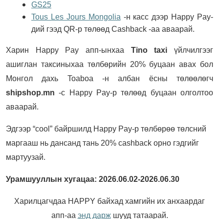
GS25
Tous Les Jours Mongolia
-н касс дээр Happy Pay-
дий гээд QR-р төлөөд Cashback -аа аваарай.
Харин Happy Pay апп-ынхаа
Tino taxi
үйлчилгээг
ашиглан таксиныхаа төлбөрийн 20% буцаан авах бол
Монгол дахь Toaboa -н албан ёсны төлөөлөгч
shipshop.mn
-с Happy Pay-р төлөөд буцаан олголтоо
аваарай.
Эдгээр “cool” байршилд Happy Pay-р төлбөрөө төлсний
маргааш нь дансанд тань 20% cashback орно гэдгийг
мартуузай.
Урамшууллын хугацаа: 2026.06.02-2026.06.30
Харилцагчдаа HAPPY байхад хамгийн их анхаардаг
апп-аа
энд дарж
шууд татаарай.