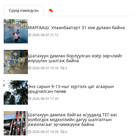
Сүүлд нэмэгдсэн
МАРГААШ: Улаанбаатарт 31 хэм дулаан байна
2026-08-07
21:12
Шатахуун дамлан борлуулсан хоёр зөрчлийг
илрүүлэн шалгаж байна
2026-08-07
19:18
2
Энэ сарын 9-13-ныг хүртэлх цаг агаарын
урьдчилсан төлөв
2026-08-07
17:20
Шатахуун дамлаж байгаа асуудалд ТЕГ-аас
холбогдох мэдээллийн дагуу шалгалтын
ажиллагааг эрчимжүүлж байна
2026-08-07
14:39
6