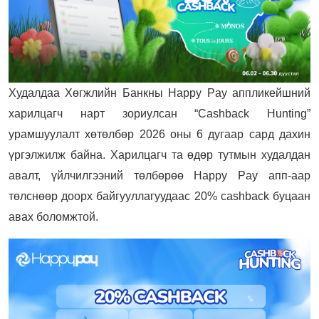
Худалдаа Хөгжлийн Банкны Happy Pay аппликейшний
харилцагч нарт зориулсан “Cashback Hunting”
урамшуулалт хөтөлбөр 2026 оны 6 дугаар сард дахин
үргэлжилж байна. Харилцагч та өдөр тутмын худалдан
авалт, үйлчилгээний төлбөрөө Happy Pay апп-аар
төлснөөр доорх байгууллагуудаас 20% cashback буцаан
авах боломжтой.