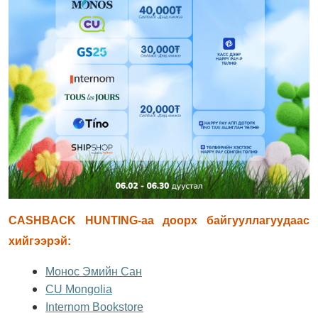
CASHBACK HUNTING-аа доорх байгууллагуудаас
хийгээрэй:
Монос Эмийн Сан
CU Mongolia
Internom Bookstore