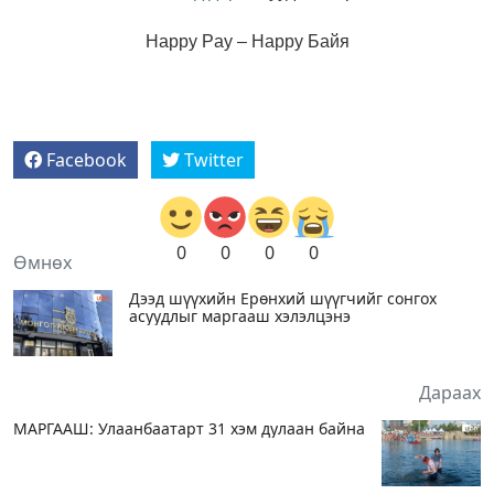
Happy Pay – Happy Байя
Facebook
Twitter
0
0
0
0
Өмнөх
Дээд шүүхийн Ерөнхий шүүгчийг сонгох
асуудлыг маргааш хэлэлцэнэ
Дараах
МАРГААШ: Улаанбаатарт 31 хэм дулаан байна