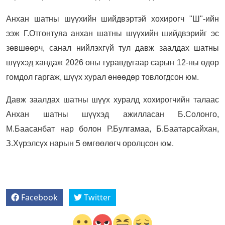
Анхан шатны шүүхийн шийдвэртэй хохирогч "Ш"-ийн
ээж Г.Отгонтуяа анхан шатны шүүхийн шийдвэрийг эс
зөвшөөрч, санал нийлэхгүй тул давж заалдах шатны
шүүхэд хандаж 2026 оны гуравдугаар сарын 12-ны өдөр
гомдол гаргаж, шүүх хурал өнөөдөр товлогдсон юм.
Давж заалдах шатны шүүх хуралд хохирогчийн талаас
Анхан шатны шүүхэд ажилласан Б.Солонго,
М.Баасанбат нар болон Р.Булгамаа, Б.Баатарсайхан,
З.Хүрэлсүх нарын 5 өмгөөлөгч оролцсон юм.
Facebook
Twitter