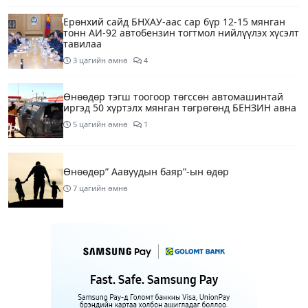
Ерөнхий сайд БНХАУ-аас сар бүр 12-15 мянган
тонн АИ-92 автобензин тогтмол нийлүүлэх хүсэлт
тавилаа
3 цагийн өмнө
4
Өнөөдөр тэгш тоогоор төгссөн автомашинтай
иргэд 50 хүртэлх мянган төгрөгөнд БЕНЗИН авна
5 цагийн өмнө
1
Өнөөдөр” Аавуудын баяр”-ын өдөр
7 цагийн өмнө
Улаанбаатарт 31 хэм дулаан байна
9 цагийн өмнө