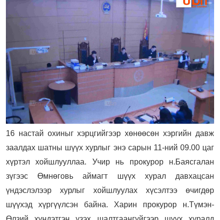
16 настай охиныг хэрцгийгээр хөнөөсөн хэргийн давж
заалдах шатны шүүх хурлыг энэ сарын 11-ний 09.00 цаг
хүртэл хойшлууллаа. Учир нь прокурор н.Баясгалан
зүгээс Өмнөговь аймагт шүүх хурал давхацсан
үндэслэлээр хурлыг хойшлуулах хүсэлтээ өчигдөр
шүүхэд хүргүүлсэн байна. Харин прокурор н.Түмэн-
Өлзий хүндэтгэн үзэх шалтгаангүйгээр шүүх хуралд