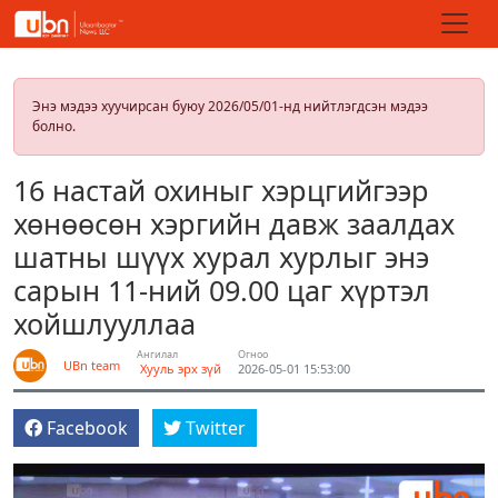
Энэ мэдээ хуучирсан буюу 2026/05/01-нд нийтлэгдсэн мэдээ
болно.
16 настай охиныг хэрцгийгээр
хөнөөсөн хэргийн давж заалдах
шатны шүүх хурал хурлыг энэ
сарын 11-ний 09.00 цаг хүртэл
хойшлууллаа
Ангилал
Огноо
UBn team
Хууль эрх зүй
2026-05-01 15:53:00
Facebook
Twitter