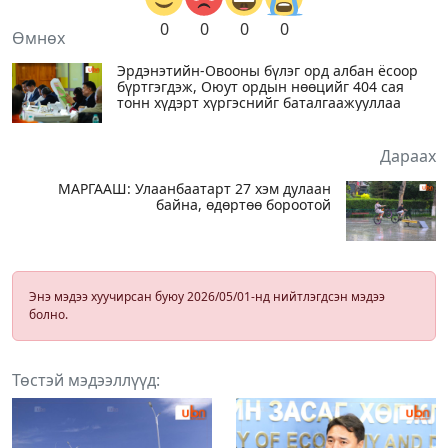
0
0
0
0
Өмнөх
Эрдэнэтийн-Овооны бүлэг орд албан ёсоор
бүртгэгдэж, Оюут ордын нөөцийг 404 сая
тонн хүдэрт хүргэснийг баталгаажууллаа
Дараах
МАРГААШ: Улаанбаатарт 27 хэм дулаан
байна, өдөртөө бороотой
Энэ мэдээ хуучирсан буюу 2026/05/01-нд нийтлэгдсэн мэдээ
болно.
Төстэй мэдээллүүд: