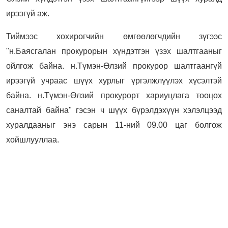
ирээгүй аж.
Тиймээс хохирогчийн өмгөөлөгчдийн зүгээс
"н.Баясгалан прокурорын хүндэтгэн үзэх шалтгааныг
ойлгож байна. н.Түмэн-Өлзий прокурор шалтгаангүй
ирээгүй учраас шүүх хурлыг үргэлжлүүлэх хүсэлтэй
байна. н.Түмэн-Өлзий прокурорт хариуцлага тооцох
саналтай байна" гэсэн ч шүүх бүрэлдэхүүн хэлэлцээд
хуралдааныг энэ сарын 11-ний 09.00 цаг болгож
хойшлууллаа.