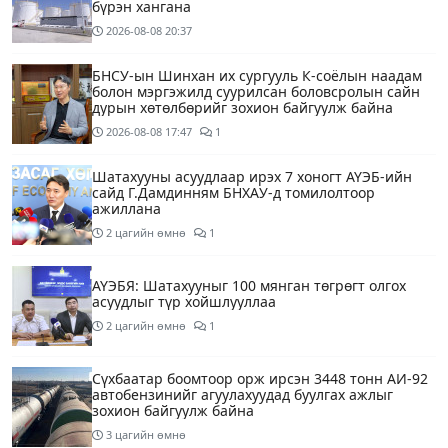
бүрэн хангана
2026-08-08
20:37
БНСУ-ын Шинхан их сургууль К-соёлын наадам
болон мэргэжилд суурилсан боловсролын сайн
дурын хөтөлбөрийг зохион байгуулж байна
2026-08-08
17:47
1
Шатахууны асуудлаар ирэх 7 хоногт АҮЭБ-ийн
сайд Г.Дамдинням БНХАУ-д томилолтоор
ажиллана
2 цагийн өмнө
1
АҮЭБЯ: Шатахууныг 100 мянган төгрөгт олгох
асуудлыг түр хойшлууллаа
2 цагийн өмнө
1
Сүхбаатар боомтоор орж ирсэн 3448 тонн АИ-92
автобензинийг агуулахуудад буулгах ажлыг
зохион байгуулж байна
3 цагийн өмнө