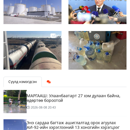
Сүүлд нэмэгдсэн
МАРГААШ: Улаанбаатарт 27 хэм дулаан байна,
өдөртөө бороотой
2026-08-08
20:43
Энэ сардаа багтаж ашиглалтад орох агуулах
АИ-92-ийн хэрэглээний 13 хоногийн хэрэгцээг