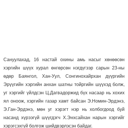
Сануулахад, 16 настай охины амь насыг хөнөөсөн
хэргийн шүүх хурал өнгөрсөн нэгдүгээр сарын 23-ны
өдөр Баянгол, Хан-Уул, Сонгинохайрхан дүүргийн
Эрүүгийн хэргийн анхан шатны тойргийн шүүхэд болж,
уг хэргийг үйлдсэн Ц.Дагвадоржид бүх насаар нь хохих
ял оноож, хэргийн газар хамт байсан Э.Номин-Эрдэнэ,
Э.Ган-Эрдэнэ, мөн уг хэрэгт нэр нь холбогдоод буй
насанд хүрээгүй шүүгдэгч Х.Энхсайхан нарын хэргийг
хэрэгсэхгүй болгож шийдвэрлэсэн байдаг.