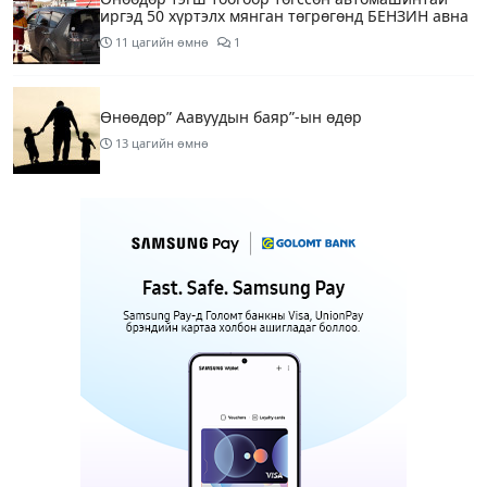
иргэд 50 хүртэлх мянган төгрөгөнд БЕНЗИН авна
11 цагийн өмнө
1
Өнөөдөр” Аавуудын баяр”-ын өдөр
13 цагийн өмнө
Улаанбаатарт 31 хэм дулаан байна
15 цагийн өмнө
МАРГААШ: Улаанбаатарт 31 хэм дулаан байна
1 өдрийн өмнө
Шатахуун дамлан борлуулсан хоёр зөрчлийг
илрүүлэн шалгаж байна
1 өдрийн өмнө
3