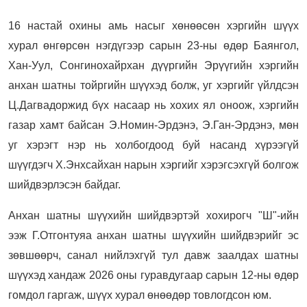
16 настай охины амь насыг хөнөөсөн хэргийн шүүх
хурал өнгөрсөн нэгдүгээр сарын 23-ны өдөр Баянгол,
Хан-Уул, Сонгинохайрхан дүүргийн Эрүүгийн хэргийн
анхан шатны тойргийн шүүхэд болж, уг хэргийг үйлдсэн
Ц.Дагвадоржид бүх насаар нь хохих ял оноож, хэргийн
газар хамт байсан Э.Номин-Эрдэнэ, Э.Ган-Эрдэнэ, мөн
уг хэрэгт нэр нь холбогдоод буй насанд хүрээгүй
шүүгдэгч Х.Энхсайхан нарын хэргийг хэрэгсэхгүй болгож
шийдвэрлэсэн байдаг.
Анхан шатны шүүхийн шийдвэртэй хохирогч "Ш"-ийн
ээж Г.Отгонтуяа анхан шатны шүүхийн шийдвэрийг эс
зөвшөөрч, санал нийлэхгүй тул давж заалдах шатны
шүүхэд хандаж 2026 оны гуравдугаар сарын 12-ны өдөр
гомдол гаргаж, шүүх хурал өнөөдөр товлогдсон юм.