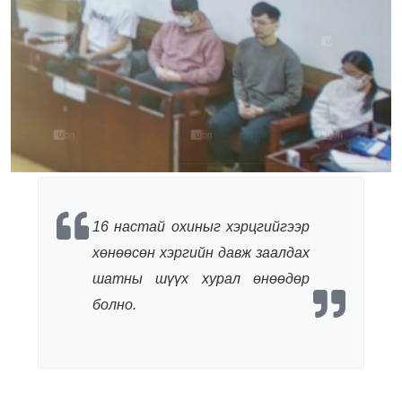
16 настай охиныг хэрцгийгээр
хөнөөсөн хэргийн давж заалдах
шатны шүүх хурал өнөөдөр
болно.