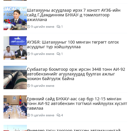
Шатахууны асуудлаар ирэх 7 хоногт АҮЭБ-ийн
сайд Г.Дамдинням БНХАУ-д томилолтоор
ажиллана
9 цагийн өмнө
1
АҮЭБЯ: Шатахууныг 100 мянган төгрөгт олгох
асуудлыг түр хойшлууллаа
9 цагийн өмнө
1
Сүхбаатар боомтоор орж ирсэн 3448 тонн АИ-92
автобензинийг агуулахуудад буулгах ажлыг
зохион байгуулж байна
9 цагийн өмнө
Ерөнхий сайд БНХАУ-аас сар бүр 12-15 мянган
тонн АИ-92 автобензин тогтмол нийлүүлэх хүсэлт
тавилаа
9 цагийн өмнө
4
Өнөөдөр тэгш тоогоор төгссөн автомашинтай