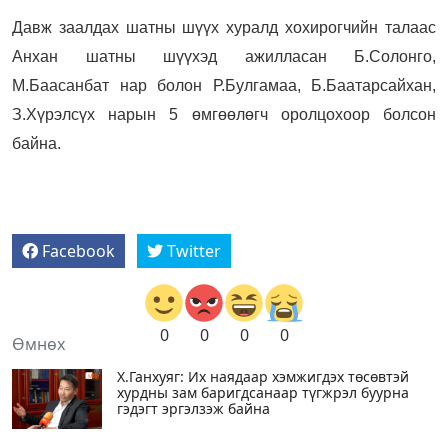
Давж заалдах шатны шүүх хуралд хохирогчийн талаас
Анхан шатны шүүхэд ажилласан Б.Солонго,
М.Баасанбат нар болон Р.Булгамаа, Б.Баатарсайхан,
З.Хүрэлсүх нарын 5 өмгөөлөгч оролцохоор болсон
байна.
Facebook
Twitter
0
0
0
0
Өмнөх
Х.Ганхуяг: Их наядаар хэмжигдэх төсөвтэй
хурдны зам баригдсанаар түгжрэл буурна
гэдэгт эргэлзэж байна