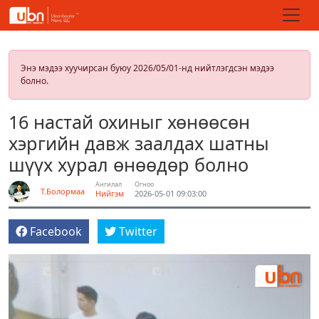
Энэ мэдээ хуучирсан буюу 2026/05/01-нд нийтлэгдсэн мэдээ
болно.
16 настай охиныг хөнөөсөн
хэргийн давж заалдах шатны
шүүх хурал өнөөдөр болно
Ангилал
Огноо
Т.Болормаа
Нийгэм
2026-05-01 09:03:00
Facebook
Twitter