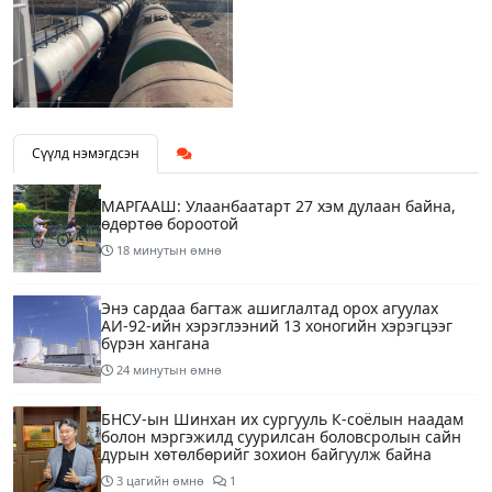
Сүүлд нэмэгдсэн
МАРГААШ: Улаанбаатарт 27 хэм дулаан байна,
өдөртөө бороотой
18 минутын өмнө
Энэ сардаа багтаж ашиглалтад орох агуулах
АИ-92-ийн хэрэглээний 13 хоногийн хэрэгцээг
бүрэн хангана
24 минутын өмнө
БНСУ-ын Шинхан их сургууль К-соёлын наадам
болон мэргэжилд суурилсан боловсролын сайн
дурын хөтөлбөрийг зохион байгуулж байна
3 цагийн өмнө
1