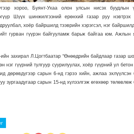
үгээр хороо, Буянт-Ухаа олон улсын нисэх буудлын 
гүүр Шүүх шинжилгээний ерөнхий газар руу нэвтрэх 
друулбал, хоёр байршилд тээврийн хэрэгсэл, нэг байршилд
ийт гурван гүүрэн байгууламж барьж байгаа юм. Ажлын 
К-ийн захирал Л.Цогтбаатар “Өнөөдрийн байдлаар газар ш
н нэг гүүрний тулгуур суурилуулах, хоёр гүүрний ул бетон
ид дөрөвдүгээр сарын 6-нд гэрээ хийн, ажлаа эхлүүлсэн 
уу зургаадугаар сарын 15-нд хүлээлгэж өгөхөөр төлөвлөж 
er