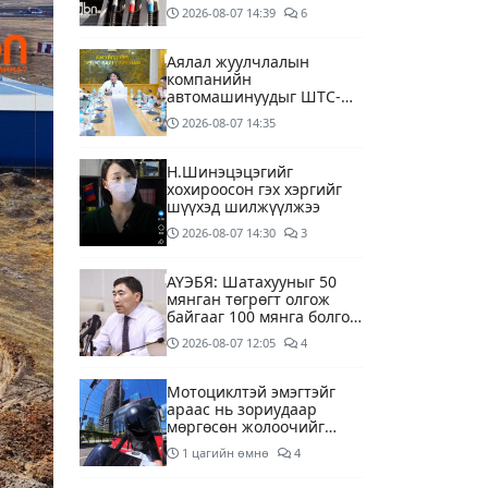
дагуу шалгалтын
2026-08-07
14:39
6
ажиллагааг эрчимжүүлж
байна
Аялал жуулчлалын
компанийн
автомашинуудыг ШТС-
ууд хязгаарлалтгүйгээр
2026-08-07
14:35
шатахуун олгох
боломжоор хангана
Н.Шинэцэцэгийг
хохироосон гэх хэргийг
шүүхэд шилжүүлжээ
2026-08-07
14:30
3
АҮЭБЯ: Шатахууныг 50
мянган төгрөгт олгож
байгааг 100 мянга болгож
нэмэгдүүлэхээр ажиллаж
2026-08-07
12:05
4
байна
Мотоциклтэй эмэгтэйг
араас нь зориудаар
мөргөсөн жолоочийг
ажлаас нь чөлөөлжээ
1 цагийн өмнө
4