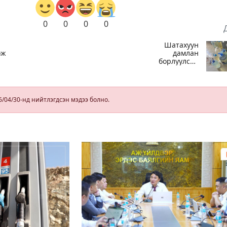
0
0
0
0
Шатахуун
ож
дамлан
борлуулсан
хоёр зөрчлийг
илрүүлэн
а
шалгаж байна
6/04/30-нд нийтлэгдсэн мэдээ болно.