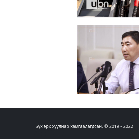
Бүх эрх хуулиар хамгаалагдсан. © 2019 - 2022