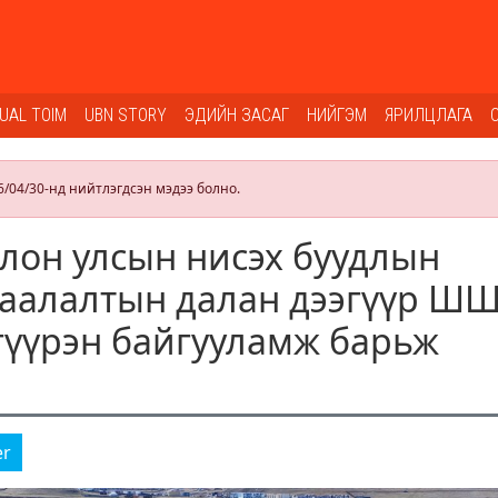
SUAL TOIM
UBN STORY
ЭДИЙН ЗАСАГ
НИЙГЭМ
ЯРИЛЦЛАГА
6/04/30-нд нийтлэгдсэн мэдээ болно.
олон улсын нисэх буудлын
аалалтын далан дээгүүр Ш
 гүүрэн байгууламж барьж
er