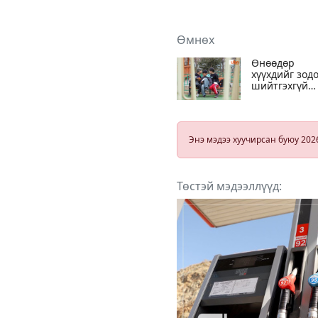
Өмнөх
Өнөөдөр
хүүхдийг зод
шийтгэхгүй
байх олон
улсын өдөр
тохиож байн
Энэ мэдээ хуучирсан буюу 202
Төстэй мэдээллүүд: