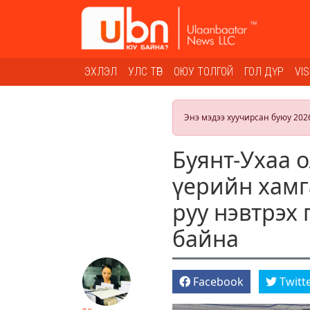
ЭХЛЭЛ
УЛС ТӨР
ОЮУ ТОЛГОЙ
ГОЛ ДҮР
VI
Энэ мэдээ хуучирсан буюу 202
Буянт-Ухаа 
үерийн хамг
руу нэвтрэх
байна
Facebook
Twitt