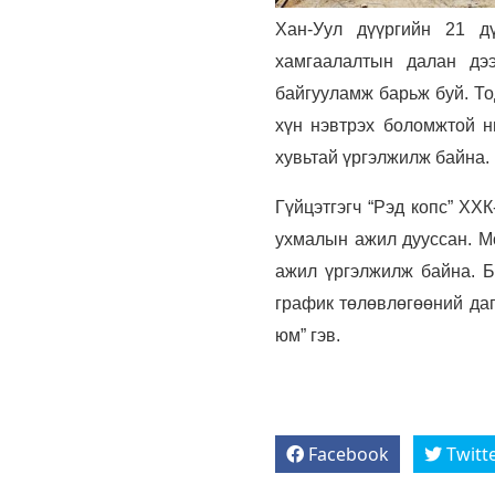
Хан-Уул дүүргийн 21 д
хамгаалалтын далан дээ
байгууламж барьж буй. То
хүн нэвтрэх боломжтой н
хувьтай үргэлжилж байна.
Гүйцэтгэгч “Рэд копс” ХХ
ухмалын ажил дууссан. Мө
ажил үргэлжилж байна. Б
график төлөвлөгөөний даг
юм” гэв.
Facebook
Twitt