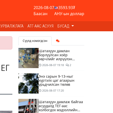
2026-08-07
3593.93₮
Баасан
АНУ-ын доллар
СУРВАЛЖЛАГА
АТГ-ААС АСУУЯ
БУСАД
Сүүлд нэмэгдсэн
Шатахуун дамлан
борлуулсан хоёр
зөрчлийг илрүүлэн
шалгаж байна
ШЕГ
2026-08-07
19:18
2
Энэ сарын 9-13-ныг
хүртэлх цаг агаарын
урьдчилсан төлөв
2026-08-07
17:20
Шатахуун дамлаж байгаа
асуудалд ТЕГ-аас
холбогдох мэдээллийн