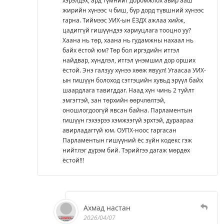
хэрэлдэх, ард түмнийг доромжлох авир ааш
жирийн хүнээс ч биш, бүр дорд түвшний хүнээс
гарна. Тиймээс УИХ-ын ЁЗДХ ажлаа хийж,
цадиггүй гишүүндээ хариуцлага тооцно уу?
Хаана нь төр, хаана нь гудамжны нахаал нь
байх ёстой юм? Төр бол иргэдийн итгэл
найдвар, хүндлэл, итгэл үнэмшил дор орших
ёстой. Энэ галзуу хүнээ хөөж явуул! Угаасаа УИХ-
ын гишүүн болоход сэтгэцийн хувьд эрүүл байх
шаардлага тавигддаг. Наад хүн чинь 2 туйлт
эмгэгтэй, зан төрхийн өөрчлөлтэй,
оношлогдоогүй явсан байна. Парламентын
гишүүн гэхээрээ хэмжээгүй эрхтэй, дураараа
авирладаггүй юм. ОУПХ-ноос гаргасан
Парламентын гишүүний ёс зүйн кодекс гэж
нийтлэг дүрэм бий. Тэрийгээ дагаж мөрдөх
ёстой!!!
Ахмад настан
2026/04/07