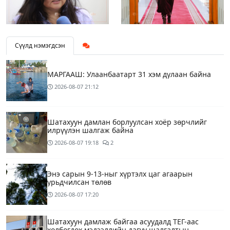
Сүүлд нэмэгдсэн
МАРГААШ: Улаанбаатарт 31 хэм дулаан байна
2026-08-07
21:12
Шатахуун дамлан борлуулсан хоёр зөрчлийг
илрүүлэн шалгаж байна
2026-08-07
19:18
2
Энэ сарын 9-13-ныг хүртэлх цаг агаарын
урьдчилсан төлөв
2026-08-07
17:20
Шатахуун дамлаж байгаа асуудалд ТЕГ-аас
холбогдох мэдээллийн дагуу шалгалтын