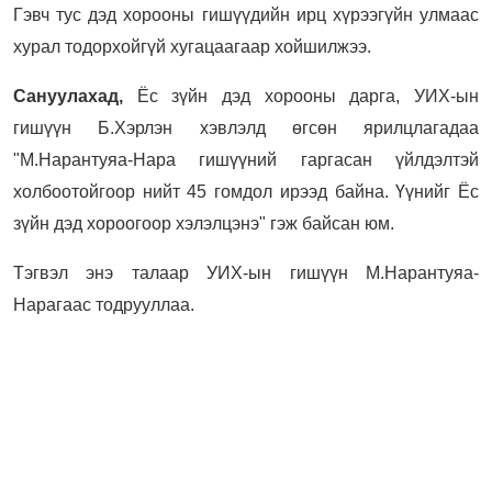
Гэвч тус дэд хорооны гишүүдийн ирц хүрээгүйн улмаас
хурал тодорхойгүй хугацаагаар хойшилжээ.
Сануулахад,
Ёс зүйн дэд хорооны дарга, УИХ-ын
гишүүн Б.Хэрлэн хэвлэлд өгсөн ярилцлагадаа
"М.Нарантуяа-Нара гишүүний гаргасан үйлдэлтэй
холбоотойгоор нийт 45 гомдол ирээд байна. Үүнийг Ёс
зүйн дэд хороогоор хэлэлцэнэ" гэж байсан юм.
Тэгвэл энэ талаар УИХ-ын гишүүн М.Нарантуяа-
Нарагаас тодрууллаа.