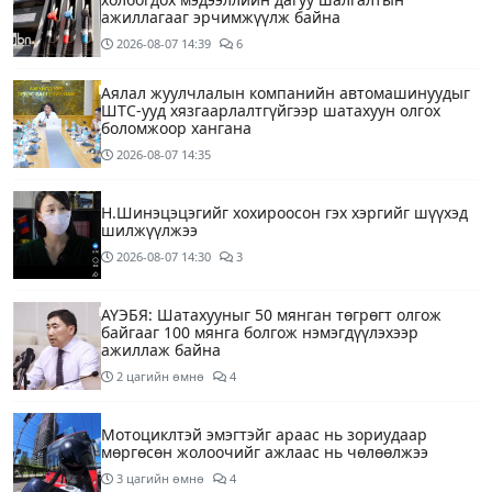
ажиллагааг эрчимжүүлж байна
2026-08-07
14:39
6
Аялал жуулчлалын компанийн автомашинуудыг
ШТС-ууд хязгаарлалтгүйгээр шатахуун олгох
боломжоор хангана
2026-08-07
14:35
Н.Шинэцэцэгийг хохироосон гэх хэргийг шүүхэд
шилжүүлжээ
2026-08-07
14:30
3
АҮЭБЯ: Шатахууныг 50 мянган төгрөгт олгож
байгааг 100 мянга болгож нэмэгдүүлэхээр
ажиллаж байна
2 цагийн өмнө
4
Мотоциклтэй эмэгтэйг араас нь зориудаар
мөргөсөн жолоочийг ажлаас нь чөлөөлжээ
3 цагийн өмнө
4