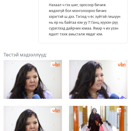
Нахаал ч гэх шиг, оросоор бичиж
мэдэхгүй бол монголоороо бичих
хэрэгтэй ш дээ. Тэгээд ч ёс зүйтэй гишүүн
нь ер нь байгаа юм уу ?! Ганц хүүхэн рүү
сүрэглээд дайрчих юмаа. Ямар ч их үзэн
ядалт тээж амьсгалж явдаг юм.
Төстэй мэдээллүүд: