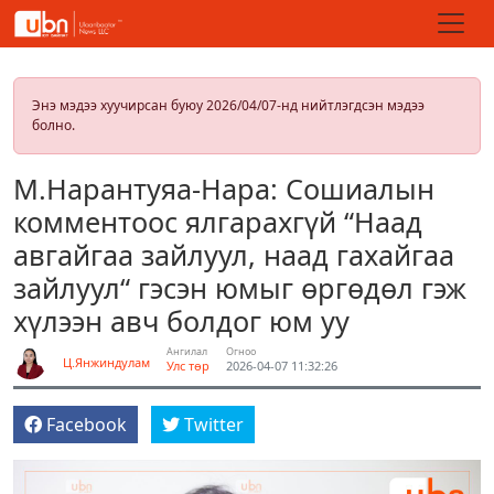
Энэ мэдээ хуучирсан буюу 2026/04/07-нд нийтлэгдсэн мэдээ
болно.
М.Нарантуяа-Нара: Сошиалын
комментоос ялгарахгүй “Наад
авгайгаа зайлуул, наад гахайгаа
зайлуул“ гэсэн юмыг өргөдөл гэж
хүлээн авч болдог юм уу
Ангилал
Огноо
Ц.Янжиндулам
Улс төр
2026-04-07 11:32:26
Facebook
Twitter