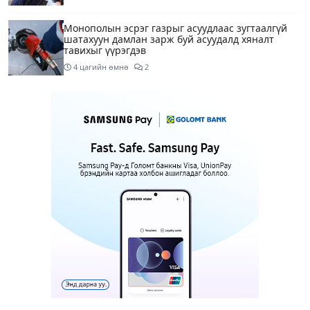
Монополын эсрэг газрыг асуудлаас зугтаалгүй
шатахуун дамлан зарж буй асуудалд хяналт
тавихыг үүрэгдэв
4 цагийн өмнө
2
Тарвас ачих ажилд туслахаар гэрээсээ гарсан 10
настай охиныг 7 дахь өдрөө хайж байна
4 цагийн өмнө
2
АҮЭБЯ: Тэгш, сондгойг мөрдөөгүй 7 ШТС-д
торгууль ногдуулах, тусгай зөвшөөрлийг нь
цуцлах хүртэл арга хэмжээ авахыг сануулав
4 цагийн өмнө
2
Боловсролын сайд Л.Энх-Амгалан Pearson
компанийн удирдлагуудтай уулзаж, хамтын
ажиллагааг гүнзгийрүүлэх талаар ярилцжээ
4 цагийн өмнө