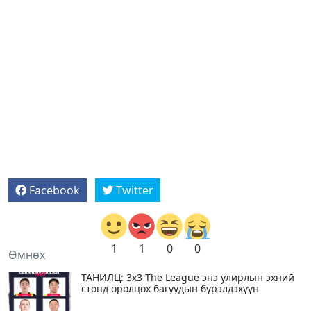
Facebook
Twitter
1
1
0
0
Өмнөх
ТАНИЛЦ: 3x3 The League энэ улирлын эхний
стопд оролцох багуудын бүрэлдэхүүн