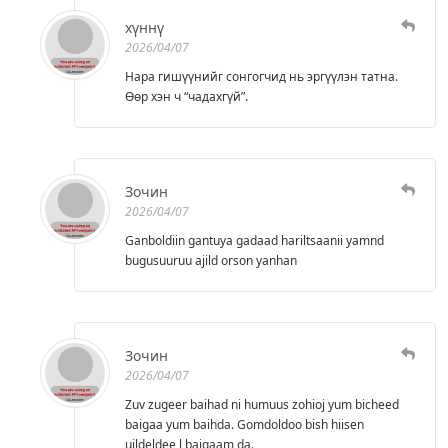
хүннү
2026/04/07
Нара гишүүнийг сонгогчид нь эргүүлэн татна.
Өөр хэн ч “чадахгүй”.
Зочин
2026/04/07
Ganboldiin gantuya gadaad hariltsaanii yamnd
bugusuuruu ajild orson yanhan
Зочин
2026/04/07
Zuv zugeer baihad ni humuus zohioj yum bicheed
baigaa yum baihda. Gomdoldoo bish hiisen
uildeldee l baigaam da.