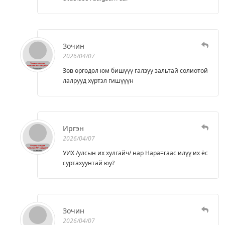
Зочин
2026/04/07
Зөв өргөдөл юм бишүүү галзуу зальтай солиотой
лалрууд хүртэл гишүүүн
Иргэн
2026/04/07
УИХ /улсын их хулгайч/ нар Нара=гаас илүү их ёс
суртахуунтай юу?
Зочин
2026/04/07