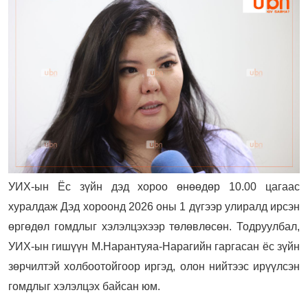
УИХ-ын Ёс зүйн дэд хороо өнөөдөр 10.00 цагаас
хуралдаж Дэд хороонд 2026 оны 1 дүгээр улиралд ирсэн
өргөдөл гомдлыг хэлэлцэхээр төлөвлөсөн. Тодруулбал,
УИХ-ын гишүүн М.Нарантуяа-Нарагийн гаргасан ёс зүйн
зөрчилтэй холбоотойгоор иргэд, олон нийтээс ирүүлсэн
гомдлыг хэлэлцэх байсан юм.