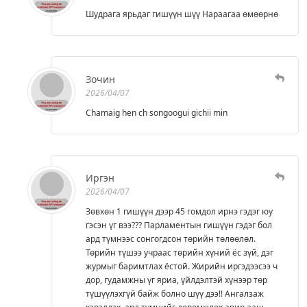
Шудрага ярьдаг гишүүн шүү Нараагаа өмөөрнө
Зочин
2026/04/07
Chamaig hen ch songoogui gichii min
Иргэн
2026/04/07
Зөвхөн 1 гишүүн дээр 45 гомдол ирнэ гэдэг юу
гэсэн үг вээ??? Парламентын гишүүн гэдэг бол
ард түмнээс сонгогдсон төрийн төлөөлөл.
Төрийн түшээ учраас төрийн хүний ёс зүй, дэг
журмыг баримтлах ёстой. Жирийн иргэдээсээ ч
дор, гудамжны үг яриа, үйлдэлтэй хүнээр төр
түшүүлэхгүй байж болно шүү дээ!! Ангалзаж