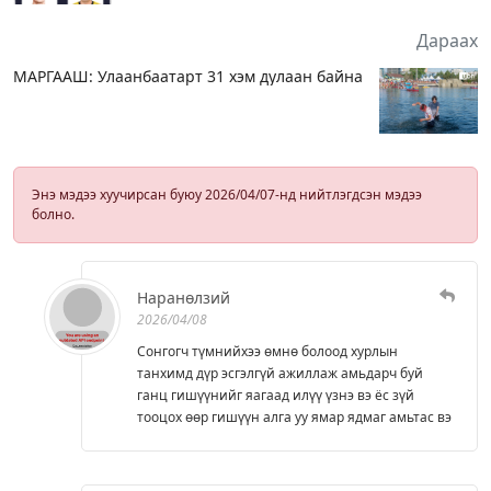
Дараах
МАРГААШ: Улаанбаатарт 31 хэм дулаан байна
Энэ мэдээ хуучирсан буюу 2026/04/07-нд нийтлэгдсэн мэдээ
болно.
Наранөлзий
2026/04/08
Сонгогч түмнийхээ өмнө болоод хурлын
танхимд дүр эсгэлгүй ажиллаж амьдарч буй
ганц гишүүнийг яагаад илүү үзнэ вэ ёс зүй
тооцох өөр гишүүн алга уу ямар ядмаг амьтас вэ