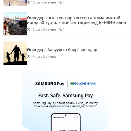
10 цагийн өмнө
4
Өнөөдөр тэгш тоогоор төгссөн автомашинтай
иргэд 50 хүртэлх мянган төгрөгөнд БЕНЗИН авна
12 цагийн өмнө
1
Өнөөдөр” Аавуудын баяр”-ын өдөр
13 цагийн өмнө
Улаанбаатарт 31 хэм дулаан байна
15 цагийн өмнө
МАРГААШ: Улаанбаатарт 31 хэм дулаан байна
1 өдрийн өмнө