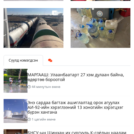
Сүүлд нэмэгдсэн
МАРГААШ: Улаанбаатарт 27 хэм дулаан байна,
өдөртөө бороотой
44 минутын өмнө
Энэ сардаа багтаж ашиглалтад орох агуулах
АИ-92-ийн хэрэглээний 13 хоногийн хэрэгцээг
бүрэн хангана
1 цагийн өмнө
БНСУ-ын Шинхан их сургууль К-соёлын наадам