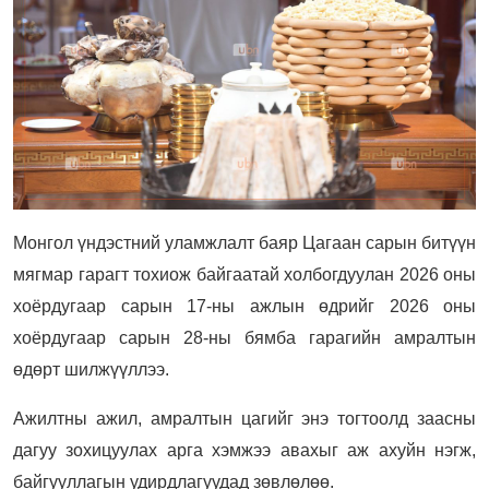
Монгол үндэстний уламжлалт баяр Цагаан сарын битүүн
мягмар гарагт тохиож байгаатай холбогдуулан 2026 оны
хоёрдугаар сарын 17-ны ажлын өдрийг 2026 оны
хоёрдугаар сарын 28-ны бямба гарагийн амралтын
өдөрт шилжүүллээ.
Ажилтны ажил, амралтын цагийг энэ тогтоолд заасны
дагуу зохицуулах арга хэмжээ авахыг аж ахуйн нэгж,
байгууллагын удирдлагуудад зөвлөлөө.