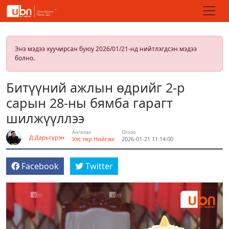
Энэ мэдээ хуучирсан буюу 2026/01/21-нд нийтлэгдсэн мэдээ
болно.
Битүүний ажлын өдрийг 2-р
сарын 28-ны бямба гарагт
шилжүүллээ
Ангилал
Огноо
Д.Дарьсүрэн
Улс төр
Нийгэм
2026-01-21 11:14:00
Facebook
Twitter