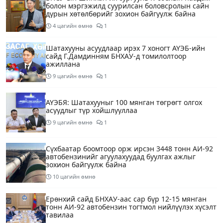
болон мэргэжилд суурилсан боловсролын сайн
дурын хөтөлбөрийг зохион байгуулж байна
4 цагийн өмнө
1
Шатахууны асуудлаар ирэх 7 хоногт АҮЭБ-ийн
сайд Г.Дамдинням БНХАУ-д томилолтоор
ажиллана
9 цагийн өмнө
1
АҮЭБЯ: Шатахууныг 100 мянган төгрөгт олгох
асуудлыг түр хойшлууллаа
9 цагийн өмнө
1
Сүхбаатар боомтоор орж ирсэн 3448 тонн АИ-92
автобензинийг агуулахуудад буулгах ажлыг
зохион байгуулж байна
10 цагийн өмнө
Ерөнхий сайд БНХАУ-аас сар бүр 12-15 мянган
тонн АИ-92 автобензин тогтмол нийлүүлэх хүсэлт
тавилаа