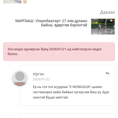
Дараах
МАРГААШ: Улаанбаатарт 27 хэм дулаан
байна, өдөртөө бороотой
Энэ мэдээ хуучирсан буюу 2026/01/21-нд нийтлэгдсэн мэдээ
болно.
Иргэн
2026/01/22
Ер нь гол гол асуудлаа "E-MONGOLIA" цахим
системээрээ хийж байвал зүгээр юм биш үү. Буух
эзэнтэй буцах хаягтай.