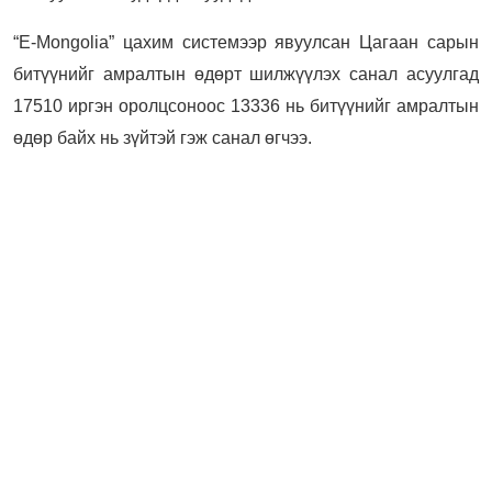
“E-Mongolia” цахим системээр явуулсан Цагаан сарын
битүүнийг амралтын өдөрт шилжүүлэх санал асуулгад
17510 иргэн оролцсоноос 13336 нь битүүнийг амралтын
өдөр байх нь зүйтэй гэж санал өгчээ.