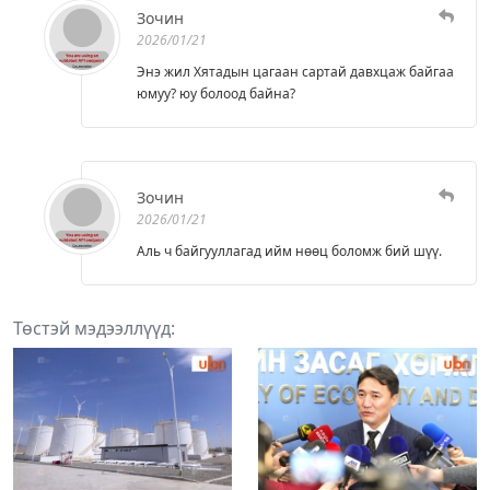
Зочин
2026/01/21
Энэ жил Хятадын цагаан сартай давхцаж байгаа
юмуу? юу болоод байна?
Зочин
2026/01/21
Аль ч байгууллагад ийм нөөц боломж бий шүү.
Төстэй мэдээллүүд: