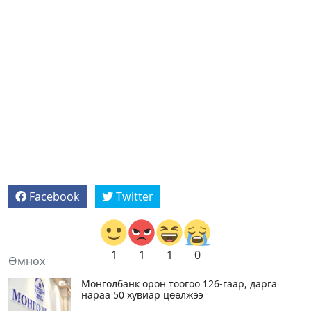
Facebook
Twitter
1
1
1
0
Өмнөх
Монголбанк орон тоогоо 126-гаар, дарга
нараа 50 хувиар цөөлжээ