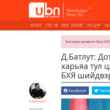
ЭХЛЭЛ
УЛС ТӨР
ОЮУ ТОЛГОЙ
ГОЛ ДҮР
VI
Энэ мэдээ хуучирсан буюу 202
Д.Батлут: Д
харьяа тул ц
БХЯ шийдвэр
Facebook
Twitt
Д.Дарьсүрэн
Ангилал