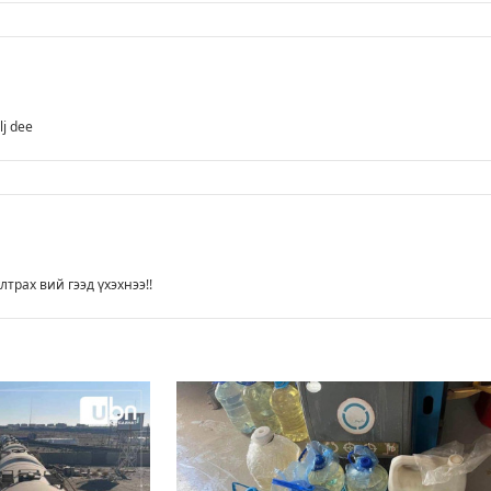
lj dee
трах вий гээд үхэхнээ!!