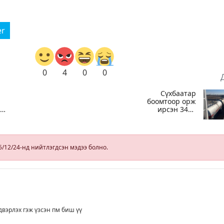
er
0
4
0
0
Сүхбаатар
боомтоор орж
ид
ирсэн 3448
й
тонн АИ-92
автобензинийг
агуулахуудад
а
буулгах ажлыг
5/12/24-нд нийтлэгдсэн мэдээ болно.
зохион
байгуулж байна
вэрлэх гэж үзсэн пм биш үү