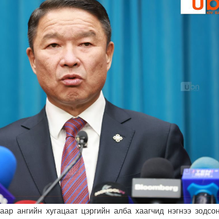
аар ангийн хугацаат цэргийн алба хаагчид нэгнээ зодсон