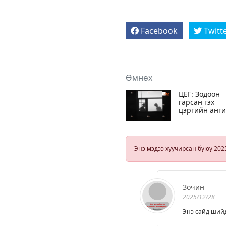
Facebook
Twitt
Өмнөх
ЦЕГ: Зодоон
гарсан гэх
цэргийн анг
хойшлуулшгү
шалгалтын
ажиллагаа
явуулж байн
Энэ мэдээ хуучирсан буюу 202
Зочин
2025/12/28
Энэ сайд шийд