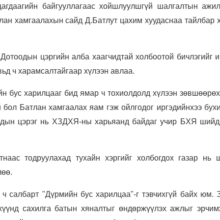
цагдаагийн байгууллагаас хойшлуулшгүй шалгалтын ажил
тлан хамгаалахын сайд Д.Батлут цахим хуудаснаа тайлбар 
Дотоодын цэргийн алба хаагчидтай холбоотой бичлэгийг и
вьд ч харамсалтайгаар хүлээн авлаа.
йн бус харилцааг бид ямар ч тохиолдолд хүлээн зөвшөөрөх
 бол Батлан хамгаалах яам гэж ойлгодог иргэдийнхээ бух
одын цэрэг нь ХЗДХЯ-ны харьяанд байдаг учир БХЯ шийд
тнаас тодруулахад тухайн хэргийг холбогдох газар нь 
лөө.
ч салбарт "Дүрмийн бус харилцаа"-г тэвчихгүй байх юм. З
хүүнд сахилга батын хяналтыг өндөржүүлэх ажлыг эрчим