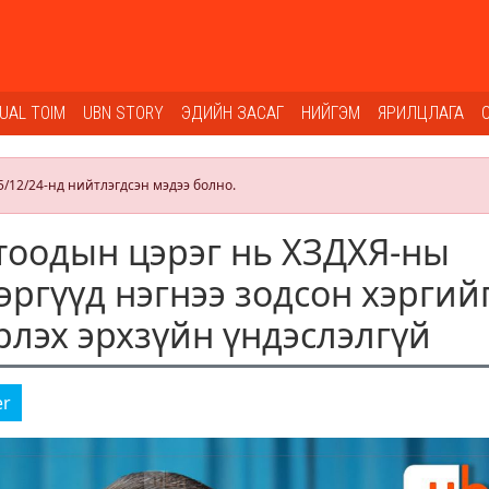
SUAL TOIM
UBN STORY
ЭДИЙН ЗАСАГ
НИЙГЭМ
ЯРИЛЦЛАГА
5/12/24-нд нийтлэгдсэн мэдээ болно.
отоодын цэрэг нь ХЗДХЯ-ны
эргүүд нэгнээ зодсон хэргий
лэх эрхзүйн үндэслэлгүй
er