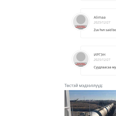
Alimaa
2025/12/27
Zuv hvn said bo
ИРГЭН
2025/12/27
Суудлаасаа мул
Төстэй мэдээллүүд: