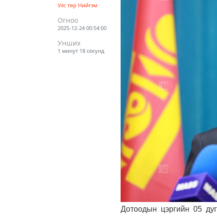
Улс төр
Нийгэм
Огноо
2025-12-24 00:54:00
Унших
1 минут 18 секунд
Дотоодын цэргийн 05 дуг