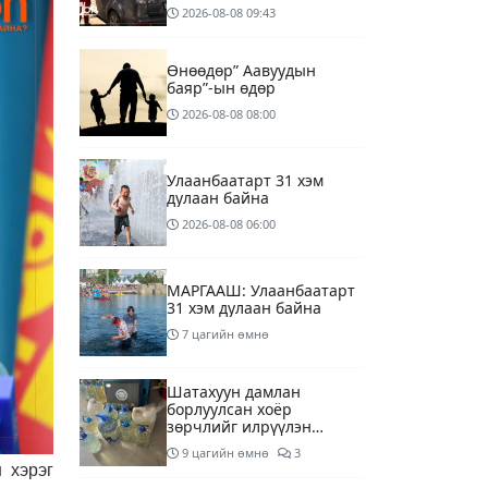
төгрөгөнд БЕНЗИН авна
2026-08-08
09:43
Өнөөдөр” Аавуудын
баяр”-ын өдөр
2026-08-08
08:00
Улаанбаатарт 31 хэм
дулаан байна
2026-08-08
06:00
МАРГААШ: Улаанбаатарт
31 хэм дулаан байна
7 цагийн өмнө
Шатахуун дамлан
борлуулсан хоёр
зөрчлийг илрүүлэн
шалгаж байна
9 цагийн өмнө
3
 хэрэг