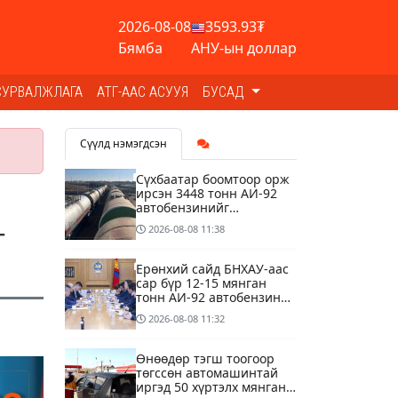
2026-08-08
3593.93₮
Бямба
АНУ-ын доллар
СУРВАЛЖЛАГА
АТГ-ААС АСУУЯ
БУСАД
Сүүлд нэмэгдсэн
Сүхбаатар боомтоор орж
ирсэн 3448 тонн АИ-92
автобензинийг
агуулахуудад буулгах
г
2026-08-08
11:38
ажлыг зохион байгуулж
байна
Ерөнхий сайд БНХАУ-аас
сар бүр 12-15 мянган
тонн АИ-92 автобензин
тогтмол нийлүүлэх хүсэлт
2026-08-08
11:32
тавилаа
Өнөөдөр тэгш тоогоор
төгссөн автомашинтай
иргэд 50 хүртэлх мянган