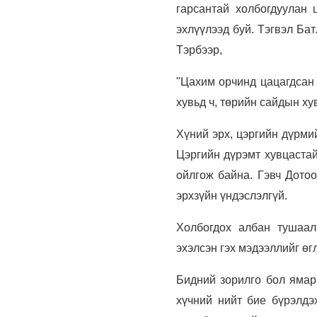
гарсантай холбогдуулан 
эхлүүлээд буй. Тэгвэл Ба
Тэрбээр,
"Цахим орчинд цацагдсан 
хувьд ч, төрийн сайдын ху
Хүний эрх, цэргийн дүрми
Цэргийн дүрэмт хувцастай
ойлгож байна. Гэвч Дото
эрхзүйн үндэслэлгүй.
Холбогдох албан тушаал
эхэлсэн гэх мэдээллийг өг
Бидний зорилго бол ямар 
хүчний нийт бие бүрэлдэ