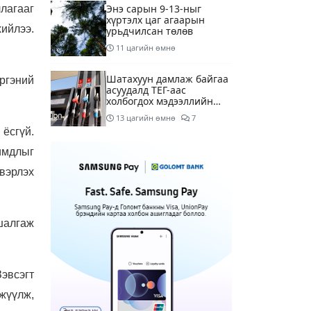
Энэ сарын 9-13-ныг
лагааг
хүртэлх цаг агаарын
хийлээ.
урьдчилсан төлөв
11 цагийн өмнө
Шатахуун дамлаж байгаа
ргэний
асуудалд ТЕГ-аас
холбогдох мэдээллийн
дагуу шалгалтын
13 цагийн өмнө
7
ажиллагааг эрчимжүүлж
 ёсгүй.
байна
Аялал жуулчлалын
имдлыг
компанийн
автомашинуудыг ШТС-
вэрлэх
ууд хязгаарлалтгүйгээр
14 цагийн өмнө
шатахуун олгох
боломжоор хангана
Н.Шинэцэцэгийг
шалгаж
хохироосон гэх хэргийг
шүүхэд шилжүүлжээ
14 цагийн өмнө
3
эвсэгт
АҮЭБЯ: Шатахууныг 50
жүүлж,
мянган төгрөгт олгож