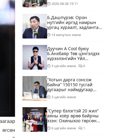
2026-08-06
19:11
Б.Дашпүрэв: Орон
нутгийн иргэд намрын
ургац хураалт, хадлантай
холбоотой ШТС-уудаар
14 минутын өмнө
зөөврийн саваар
автобензин авч болно
Дуучин A Cool буюу
Б.Анхбаяр Төв цэнгэлдэх
хүрээлэнгийн Үйл
ажиллагаа, олон нийтийн
3 цагийн өмнө
6
тоглолт хариуцсан
захирлаар томилогджээ
“Хотын дарга сонсож
байна” 150150 тусгай
дугаарыг наймдугаар
сарын 14-нөөс
3 цагийн өмнө
ажиллуулж эхэлнэ
“Супер бэлэгтэй 20 жил“
аяны хоёр өрөө байрны
эзэн: Охиныхоо төрсөн
аагаар
өдрөөр байртай болно
6 цагийн өмнө
1
 өгсөн
гэдэг хамгийн том аз
завшаан