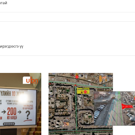
атай
ирэгдээсгэ үү