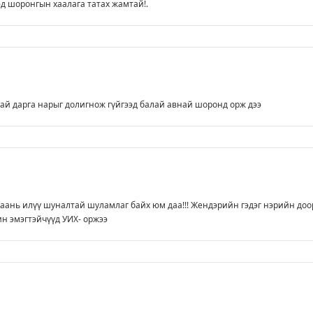
эд шоронгын хаалага татах жамтай!.
ай дарга нарыг долигнож гүйгээд балай авнай шоронд орж дээ
аань илүү шуналтай шуламлаг байх юм даа!!! Жендэрийн гэдэг нэрийн доо
н эмэгтэйчүүд УИХ- оржээ