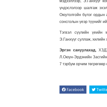
мэдээллээр, Э.Ганхүүг 
үндэслэлээр шалгаж эхэл
Оюутолгойн бүлэг ордын а
сонсголын үеэр түүнийг и
Тэгвэл сүүлийн үеийн м
Э.Ганхүүг суллаж, хилийн 
Эргэн сануулахад,
ХЗДХ
Л.Оюун-Эрдэнийн Засгийн 
7 тэрбум орчим төгрөгөөр 
Facebook
Twitt