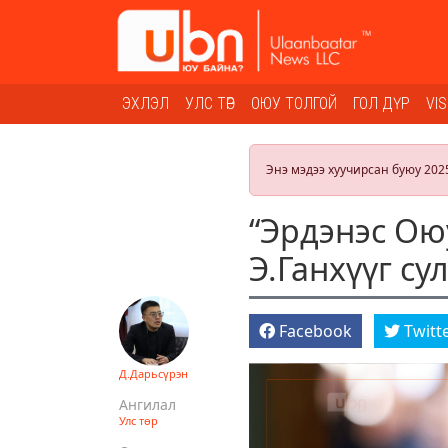
ЭХЛЭЛ
УЛС ТӨР
ОЮУ ТОЛГОЙ
ГОЛ ДҮР
VI
Энэ мэдээ хуучирсан буюу 202
“Эрдэнэс Ою
Э.Ганхүүг с
Facebook
Twitt
Д.Дарьсүрэн
Ангилал
Улс төр