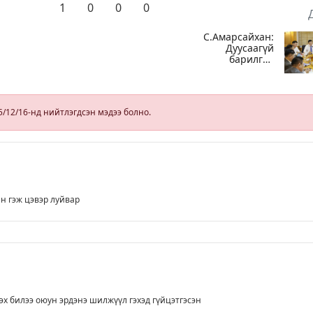
1
0
0
0
С.Амарсайхан:
Дуусаагүй
барилгад
урьдчилсан
байдлаар
зөвшөөрөл
гэрчилгээ
5/12/16-нд нийтлэгдсэн мэдээ болно.
олгохгүй
байхаар зохион
байгуулалт хий
н гэж цэвэр луйвар
эх билээ оюун эрдэнэ шилжүүл гэхэд гүйцэтгэсэн