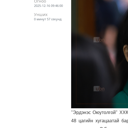
Огноо
2025-12-16 09:46:00
Унших
0 минут 57 секунд
"Эрдэнэс Оюутолгой" ХХК
48 цагийн хугацаатай ба