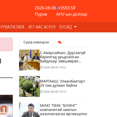
2026-08-06
3593.5₮
Пүрэв
АНУ-ын доллар
СУРВАЛЖЛАГА
АТГ-ААС АСУУЯ
БУСАД
Сүүлд нэмэгдсэн
С.Амарсайхан: Дуусаагүй
барилгад урьдчилсан
л
байдлаар зөвшөөрөл
гэрчилгээ олгохгүй
2026-08-06
19:52
байхаар зохион
байгуулалт хий
МАРГААШ: Улаанбаатарт
29 хэм дулаан байна
2026-08-06
19:19
МИАТ ТӨХК “БОИНГ“
компанитай хамтын
ажиллагаагаа өргөжүүлнэ