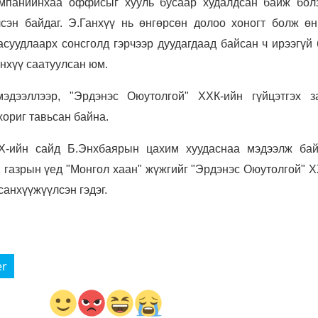
компанийнхаа оффисыг хууль бусаар худалдсан байж бол
сэн байдаг. Э.Ганхүү нь өнгөрсөн долоо хоногт болж өн
суудлаарх сонсголд гэрчээр дуудагдаад байсан ч ирээгүй 
йнхүү саатуулсан юм.
эдээллээр, "Эрдэнэс Оюутолгой" ХХК-ийн гүйцэтгэх з
хориг тавьсан байна.
-ийн сайд Б.Энхбаярын цахим хуудаснаа мэдээлж бай
газрын үед "Монгол хаан" жүжгийг "Эрдэнэс Оюутолгой" Х
санхүүжүүлсэн гэдэг.
er