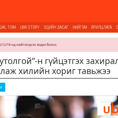
SUAL TOIM
UBN STORY
ЭДИЙН ЗАСАГ
НИЙГЭМ
ЯРИЛЦЛАГА
5/12/16-нд нийтлэгдсэн мэдээ болно.
утолгой“-н гүйцэтгэх захира
уллаж хилийн хориг тавьжээ
er