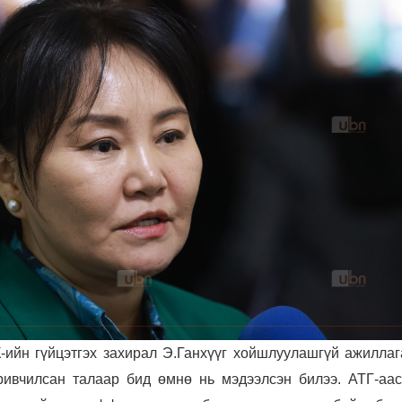
-ийн гүйцэтгэх захирал Э.Ганхүүг хойшлуулашгүй ажиллаг
ривчилсан талаар бид өмнө нь мэдээлсэн билээ. АТГ-аас