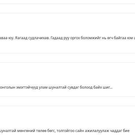
аваа юу. Яагаад судлачихав. Гадаад руу оргох боломжийг нь өгч байгаа юм
онголын эмэгтэйчүүд улам шуналтай сувдаг болоод байх шиг...
шуналтай мөнгөний төлөө бөгс, толгойгоо сайн ажилалуулаж чаддаг бие