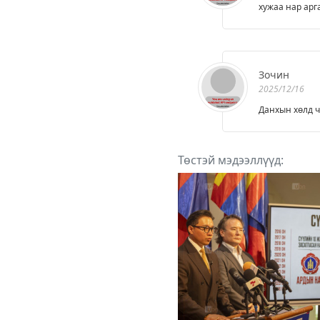
хужаа нар арг
Зочин
2025/12/16
Данхын хөлд ч
Төстэй мэдээллүүд: