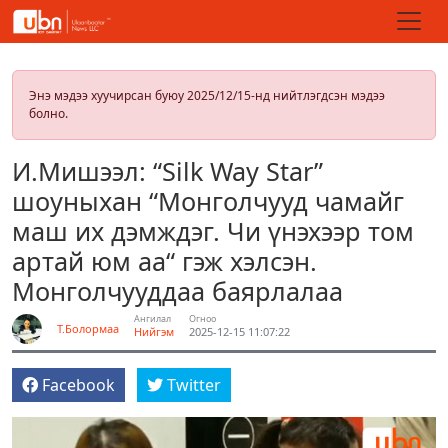
Энэ мэдээ хуучирсан буюу 2025/12/15-нд нийтлэгдсэн мэдээ
болно.
И.Мишээл: “Silk Way Star”
шоуныхан “Монголчууд чамайг
маш их дэмждэг. Чи үнэхээр том
артай юм аа“ гэж хэлсэн.
Монголчууддаа баярлалаа
Ангилал
Огноо
Т.Болормаа
Нийгэм
2025-12-15 11:07:22
Facebook
Twitter