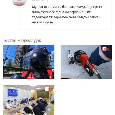
Мундаг охин минь, баярллаа чамд. Ард түмэн
чинь дэмжхээс гадна чи өөрөө маш их
хөдөлмөрлөж өөрийгөө сайн бэлдсэн байсан.
Амжилт хүсэе.
Төстэй мэдээллүүд: