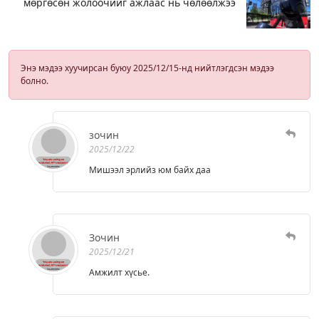
мөргөсөн жолоочийг ажлаас нь чөлөөлжээ
Энэ мэдээ хуучирсан буюу 2025/12/15-нд нийтлэгдсэн мэдээ
болно.
зочин
2025/12/22
Мишээл эрлийз юм байх даа
Зочин
2025/12/21
Амжилт хүсье.