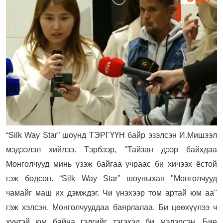
“Silk Way Star” шоунд ТЭРГҮҮН байр эзэлсэн И.Мишээл
мэдээлэл хийлээ. Тэрбээр, "Тайзан дээр байхдаа
Монголчууд минь үзэж байгаа учраас би хичээх ёстой
гэж бодсон. “Silk Way Star” шоуныхан "Монголчууд
чамайг маш их дэмждэг. Чи үнэхээр том артай юм аа"
гэж хэлсэн. Монголчууддаа баярлалаа. Би цөөхүүлээ ч
хүчтэй юм байна гэдгийг тэгэхэд би мэдэрсэн. Бие