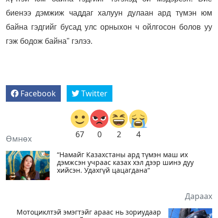
биенээ дэмжиж чаддаг халуун дулаан ард түмэн юм
байна гэдгийг бусад улс орныхон ч ойлгосон болов уу
гэж бодож байна" гэлээ.
Facebook
Twitter
67
0
2
4
Өмнөх
“Намайг Казахстаны ард түмэн маш их
дэмжсэн учраас казах хэл дээр шинэ дуу
хийсэн. Удахгүй цацагдана“
Дараах
Мотоциклтэй эмэгтэйг араас нь зориудаар