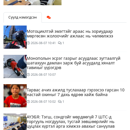
Сүүлд нэмэгдсэн
Мотоциклтэй эмэгтэйг араас нь зориудаар
мөргөсөн жолоочийг ажлаас нь чөлөөлжээ
2026-08-07
10:41
1
Монополын эсрэг газрыг асуудлаас зугтаалгүй
шатахуун дамлан зарж буй асуудалд хяналт
тавихыг үүрэгдэв
2026-08-07
10:07
Тарвас ачих ажилд туслахаар гэрээсээ гарсан 10
настай охиныг 7 дахь өдрөө хайж байна
2026-08-07
10:02
1
АҮЭБЯ: Тэгш, сондгойг мөрдөөгүй 7 ШТС-д
торгууль ногдуулах, тусгай зөвшөөрлийг нь
цуцлах хүртэл арга хэмжээ авахыг сануулав