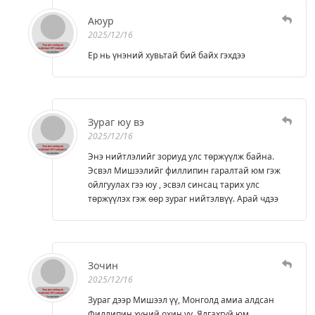
Аюур
2025/12/16
Ер нь үнэний хувьтай бий байх гэхдээ
Зураг юу вэ
2025/12/16
Энэ нийтлэлийг зориуд улс төржүүлж байна.
Эсвэл Мишээлийг филлипин гаралтай юм гэж
ойлгуулах гээ юу , эсвэл синсац тарих улс
төржүүлэх гэж өөр зураг нийтэлвүү. Арай чдээ
Зочин
2025/12/16
Зураг дээр Мишээл үү, Монголд амиа алдсан
Филлипин хүний охин уу. Ялгахгүй юм