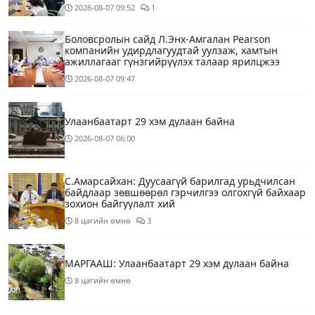
2026-08-07
09:52
1
Боловсролын сайд Л.Энх-Амгалан Pearson
компанийн удирдлагуудтай уулзаж, хамтын
ажиллагааг гүнзгийрүүлэх талаар ярилцжээ
2026-08-07
09:47
Улаанбаатарт 29 хэм дулаан байна
2026-08-07
06:00
С.Амарсайхан: Дуусаагүй барилгад урьдчилсан
байдлаар зөвшөөрөл гэрчилгээ олгохгүй байхаар
зохион байгуулалт хий
8 цагийн өмнө
3
МАРГААШ: Улаанбаатарт 29 хэм дулаан байна
8 цагийн өмнө