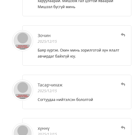
харуулаарай. Мишээж гал цогтой яваарай
Мишээл бүсгүй минь
Зочин
2025/12/15
Баяр хүргэе. Охин минь зорилготой хүн ялалт
авчирдаг байхгүй юу.
Тасарчихаж
2025/12/15
Согтуудаа нийтэлсэн бололтой
хүннү
2025/12/15