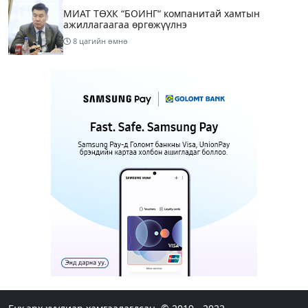
МИАТ ТӨХК “БОИНГ“ компанитай хамтын
ажиллагаагаа өргөжүүлнэ
8 цагийн өмнө
Б.Дашпүрэв: Орон нутгийн иргэд намрын ургац
хураалт, хадлантай холбоотой ШТС-уудаар
зөөврийн саваар автобензин авч болно
9 цагийн өмнө
1
Дуучин A Cool буюу Б.Анхбаяр Төв цэнгэлдэх
хүрээлэнгийн Үйл ажиллагаа, олон нийтийн
тоглолт хариуцсан захирлаар томилогджээ
12 цагийн өмнө
8
“Хотын дарга сонсож байна” 150150 тусгай
дугаарыг наймдугаар сарын 14-нөөс ажиллуулж
эхэлнэ
12 цагийн өмнө
“Супер бэлэгтэй 20 жил“ аяны хоёр өрөө байрны
эзэн: Охиныхоо төрсөн өдрөөр байртай болно
гэдэг хамгийн том аз завшаан