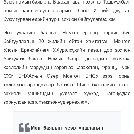
буюу номын баяр энэ Баасан гарагт эхэлнэ. Тодруулбал,
номын баяр есдүгээр сарын 19-нөөс 21-нийг дуустал
буюу гурван өдрийн турш зохион байгуулагдах юм.
Энэ удаагийн баярыг “Номын ертөнц” төрийн бус
байгууллагын 20 жилийн ойтой хамтатган, Монгол
Улсын Ерөнхийлөгч У.Хүрэлсүхийн ивээл дор зохион
байгуулж байна. Номын баярт дотоодын зохиолч,
хэвлэлийн газруудын зэрэгцээ Казахстан, Франц, Турк,
ОХУ, БНХАУ-ын Өвөр Монгол, БНСУ зэрэг орны
төлөөлөл оролцохоор болжээ. Шинэ бүтээлийн нээлт,
зохиолч уншигчдын уулзалт, хүүхэд багачуудад
зориулсан арга хэмжээнүүд өрнөх юм.
Мөн баярын үеэр уншлагын