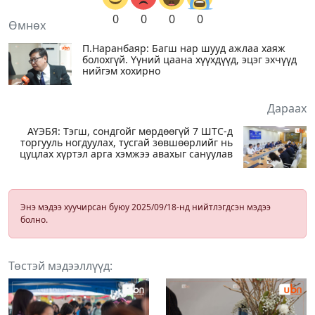
0
0
0
0
Өмнөх
П.Наранбаяр: Багш нар шууд ажлаа хаяж
болохгүй. Үүний цаана хүүхдүүд, эцэг эхчүүд
нийгэм хохирно
Дараах
АҮЭБЯ: Тэгш, сондгойг мөрдөөгүй 7 ШТС-д
торгууль ногдуулах, тусгай зөвшөөрлийг нь
цуцлах хүртэл арга хэмжээ авахыг сануулав
Энэ мэдээ хуучирсан буюу 2025/09/18-нд нийтлэгдсэн мэдээ
болно.
Төстэй мэдээллүүд: