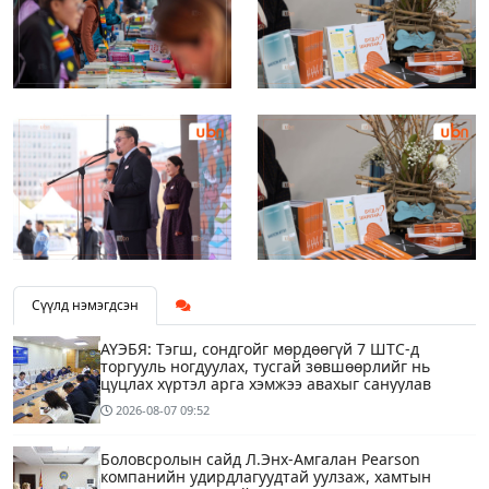
Сүүлд нэмэгдсэн
АҮЭБЯ: Тэгш, сондгойг мөрдөөгүй 7 ШТС-д
торгууль ногдуулах, тусгай зөвшөөрлийг нь
цуцлах хүртэл арга хэмжээ авахыг сануулав
2026-08-07
09:52
Боловсролын сайд Л.Энх-Амгалан Pearson
компанийн удирдлагуудтай уулзаж, хамтын