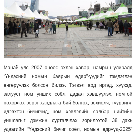
Манай улс 2007 оноос эхлэн хавар, намрын улиралд
“Үндэсний номын баярын өдөр”-үүдийг тэмдэглэн
өнгөрүүлэх болсон билээ. Тэгвэл ард иргэд, хүүхэд,
залууст ном унших соёл, дадал хэвшүүлэх, номтой
нөхөрлөх эерэг хандлага бий болгох, зохиолч, туурвигч,
идэвхтэн бичигчид, ном, хэвлэлийн салбар, нийтийн
уншлагыг дэмжин сурталчлах зорилготой 38 дахь
удаагийн “Үндэсний бичиг соёл, номын өдрүүд-2025”