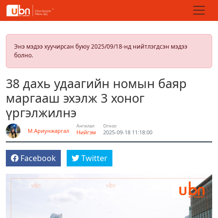
Энэ мэдээ хуучирсан буюу 2025/09/18-нд нийтлэгдсэн мэдээ
болно.
38 дахь удаагийн номын баяр
маргааш эхэлж 3 хоног
үргэлжилнэ
Ангилал
Огноо
М.Ариунжаргал
Нийгэм
2025-09-18 11:18:00
Facebook
Twitter