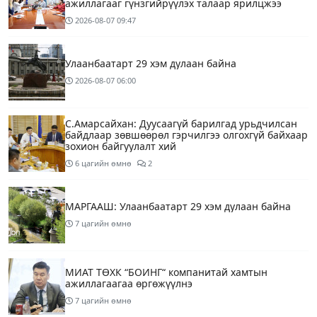
ажиллагааг гүнзгийрүүлэх талаар ярилцжээ
2026-08-07
09:47
Улаанбаатарт 29 хэм дулаан байна
2026-08-07
06:00
С.Амарсайхан: Дуусаагүй барилгад урьдчилсан
байдлаар зөвшөөрөл гэрчилгээ олгохгүй байхаар
зохион байгуулалт хий
6 цагийн өмнө
2
МАРГААШ: Улаанбаатарт 29 хэм дулаан байна
7 цагийн өмнө
МИАТ ТӨХК “БОИНГ“ компанитай хамтын
ажиллагаагаа өргөжүүлнэ
7 цагийн өмнө