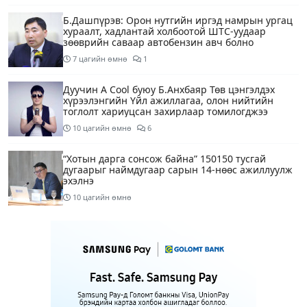
Б.Дашпүрэв: Орон нутгийн иргэд намрын ургац
хураалт, хадлантай холбоотой ШТС-уудаар
зөөврийн саваар автобензин авч болно
7 цагийн өмнө
1
Дуучин A Cool буюу Б.Анхбаяр Төв цэнгэлдэх
хүрээлэнгийн Үйл ажиллагаа, олон нийтийн
тоглолт хариуцсан захирлаар томилогджээ
10 цагийн өмнө
6
“Хотын дарга сонсож байна” 150150 тусгай
дугаарыг наймдугаар сарын 14-нөөс ажиллуулж
эхэлнэ
10 цагийн өмнө
“Супер бэлэгтэй 20 жил“ аяны хоёр өрөө байрны
эзэн: Охиныхоо төрсөн өдрөөр байртай болно
гэдэг хамгийн том аз завшаан
13 цагийн өмнө
1
Ангарскийн газрын тос боловсруулах үйлдвэрээс