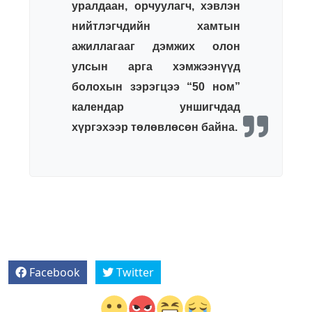
уралдаан, орчуулагч, хэвлэн
нийтлэгчдийн хамтын
ажиллагааг дэмжих олон
улсын арга хэмжээнүүд
болохын зэрэгцээ “50 ном”
календар уншигчдад
хүргэхээр төлөвлөсөн байна.
Facebook
Twitter