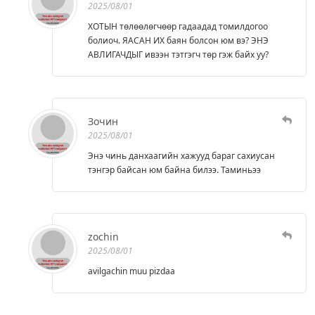
2025/08/01
ХОТЫН төлөөлөгчөөр гадаадад томилдогоо
болиоч. ЯАСАН ИХ баян болсон юм вэ? ЭНЭ
АВЛИГАЧДЫГ ивээн тэтгэгч төр гэж байх уу?
Зочин
2025/08/01
Энэ чинь данхаагийн хажууд бараг сахиусан
тэнгэр байсан юм байна билээ. Таминьээ
zochin
2025/08/01
avilgachin muu pizdaa