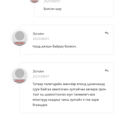
2025/08/07
Болсон шүү
Зочин
2025/08/01
Наад ажлын байраа болиоч.
Зочин
2025/08/01
Татвар төлөгчдийн мөнгөөр японд цалинжаад
сууж байгаа авилгачин хулгайчаа авчирж орон
тоог нь цомхотгоочээ юун төлөөлөгч вээ
япончууд наадхыг чинь хулгайч л гэж харж
бгаашдээ