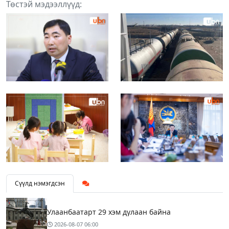
Төстэй мэдээллүүд:
Сүүлд нэмэгдсэн
Улаанбаатарт 29 хэм дулаан байна
2026-08-07
06:00