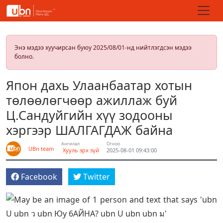
Энэ мэдээ хуучирсан буюу 2025/08/01-нд нийтлэгдсэн мэдээ
болно.
Япон дахь Улаанбаатар хотын
төлөөлөгчөөр ажиллаж буй
Ц.Сандуйгийн хүү зодооны
хэргээр ШАЛГАГДАЖ байна
Ангилал
Огноо
UBn team
Хууль эрх зүй
2025-08-01 09:43:00
Facebook
Twitter