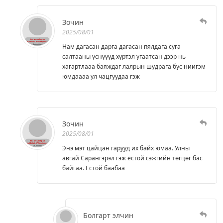
Зочин
2025/08/01
Нам дагасан дарга дагасан пялдага суга
салтааны үснүүүд хүртэл угаатсан дээр нь
хагартлааа баяждаг лалрын шудрага бус ниигэм
юмдаааа ул чацгуудаа гэж
Зочин
2025/08/01
Энэ мэт цайцан гарууд их байх юмаа. Улны
авгай Сарангэрэл гэж ёстой сэжгийн төгцөг бас
байгаа. Ёстой баабаа
Болгарт элчин