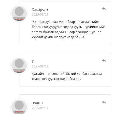
Хохирогч
2025/08/03
Эцэг Сандуйнхаа Минт бааранд ажлаа хийж
байсан залуучуудыг зодоод хууль шүүхийнхнийг
аргалж байсан адгийн шаар оронцог шүү. Тэр
хэргийг дахин шалгуулмаар байна.
И
2025/08/03
Хулгайч - төлөөлөгч @ Өмхий хот бас гадаадад
төлөөлөгч суулгаж яадаг бна аа ?
Зочин
2025/08/02