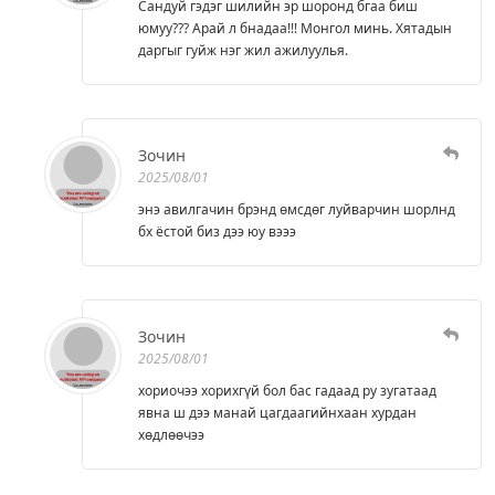
Сандуй гэдэг шилийн эр шоронд бгаа биш
юмуу??? Арай л бнадаа!!! Монгол минь. Хятадын
даргыг гуйж нэг жил ажилуулья.
Зочин
2025/08/01
энэ авилгачин брэнд өмсдөг луйварчин шорлнд
бх ёстой биз дээ юу вэээ
Зочин
2025/08/01
хориочээ хорихгүй бол бас гадаад ру зугатаад
явна ш дээ манай цагдаагийнхаан хурдан
хөдлөөчээ