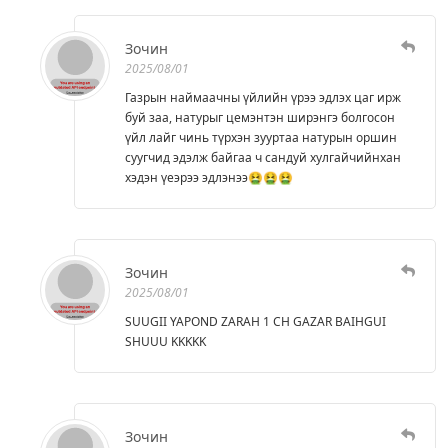
Зочин
2025/08/01
Газрын наймаачны үйлийн үрээ эдлэх цаг ирж
буй заа, натурыг цемэнтэн ширэнгэ болгосон
үйл лайг чинь түрхэн зууртаа натурын оршин
суугчид эдэлж байгаа ч сандуй хулгайчийнхан
хэдэн үеэрээ эдлэнээ🤮🤮🤮
Зочин
2025/08/01
SUUGII YAPOND ZARAH 1 CH GAZAR BAIHGUI
SHUUU KKKKK
Зочин