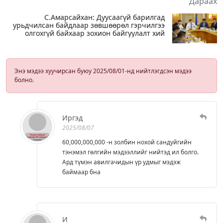
Дараах
С.Амарсайхан: Дуусаагүй барилгад
урьдчилсан байдлаар зөвшөөрөл гэрчилгээ
олгохгүй байхаар зохион байгуулалт хий
Энэ мэдээ хуучирсан буюу 2025/08/01-нд нийтлэгдсэн мэдээ
болно.
Иргэд
2025/08/07
60,000,000,000 -н золбин нохой сандуйгийн
тэнэмэл гөлгийн мэдээллийг нийтэд ил болго.
Ард түмэн авилгачидын үр удмыг мэдэж
баймаар бна
И