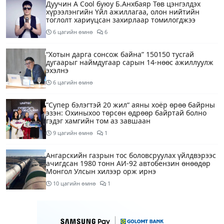
Дуучин A Cool буюу Б.Анхбаяр Төв цэнгэлдэх
хүрээлэнгийн Үйл ажиллагаа, олон нийтийн
тоглолт хариуцсан захирлаар томилогджээ
6 цагийн өмнө
6
“Хотын дарга сонсож байна” 150150 тусгай
дугаарыг наймдугаар сарын 14-нөөс ажиллуулж
эхэлнэ
6 цагийн өмнө
“Супер бэлэгтэй 20 жил“ аяны хоёр өрөө байрны
эзэн: Охиныхоо төрсөн өдрөөр байртай болно
гэдэг хамгийн том аз завшаан
9 цагийн өмнө
1
Ангарскийн газрын тос боловсруулах үйлдвэрээс
ачигдсан 1980 тонн АИ-92 автобензин өнөөдөр
Монгол Улсын хилээр орж ирнэ
10 цагийн өмнө
1
Д.Амарбаясгалан: Шатахууны хомсдол биш
төрийн бодлогын хомсдол үүсээд байна