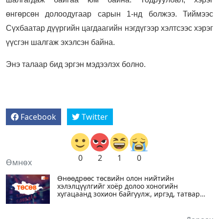
өнгөрсөн долоодугаар сарын 1-нд болжээ. Тиймээс
Сүхбаатар дүүргийн цагдаагийн нэгдүгээр хэлтсээс хэрэг
үүсгэн шалгаж эхэлсэн байна.
Энэ талаар бид эргэн мэдээлэх болно.
Facebook
Twitter
0
2
1
0
Өмнөх
Өнөөдрөөс төсвийн олон нийтийн
хэлэлцүүлгийг хоёр долоо хоногийн
хугацаанд зохион байгуулж, иргэд, татвар
төлөгчид санал асуулгад оролцуулна