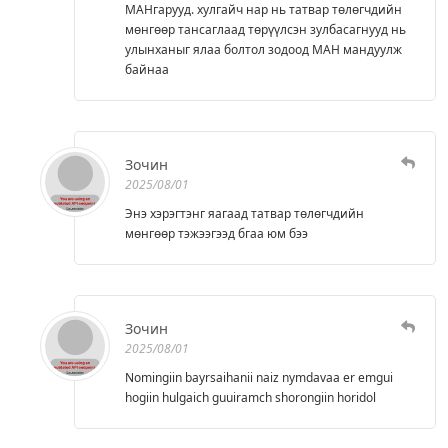
МАНгарууд. хулгайч нар нь татвар төлөгчдийн
мөнгөөр тансаглаад төрүүлсэн зулбасагнууд нь
улынханыг ялаа болтол зодоод МАН мандуулж
байнаа
Зочин
2025/08/01
Энэ хэрэгтэнг яагаад татвар төлөгчдийн
мөнгөөр тэжээгээд бгаа юм бээ
Зочин
2025/08/01
Nomingiin bayrsaihanii naiz nymdavaa er emgui
hogiin hulgaich guuiramch shorongiin horidol