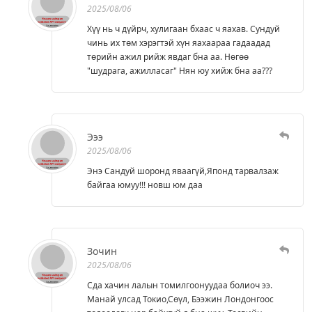
2025/08/06
Хүү нь ч дүйрч, хулигаан бхаас ч яахав. Сундуй
чинь их төм хэрэгтэй хүн яахаараа гадаадад
төрийн ажил рийж явдаг бна аа. Нөгөө
"шудрага, ажилласаг" Нян юу хийж бна аа???
Эээ
2025/08/06
Энэ Сандуй шоронд яваагүй,Японд тарвалзаж
байгаа юмуу!!! новш юм даа
Зочин
2025/08/06
Сда хачин лалын томилгоонуудаа болиоч ээ.
Манай улсад Токио,Сөүл, Бээжин Лондонгоос