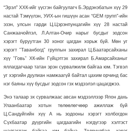
“Эрэл” ХХК-ийг үүсгэн байгуулагч Б.Эрдэнэбатын хүү 29
настай Тэмүүлэн, УИХ-ын гишүүн асан “GEM групп”-ийн
эзэн, улсын гарди Ц.Цэрэнпунцагийн хүү 28 настай
Санжаачойпэл, Л.Алтан-Очир нарыг бусдыг зодсон
хэрэгт буруутган 30 хоног цагдан хорьж буй. Мөн уг
хэрэгт "Таванбогд" группын захирал Ц.Баатарсайханы
хүү "Говь" ХК-ийн Гүйцэтгэх захирал Б.Амарсайханыг
яллагдагчаар татан эрэн сурвалжилж байгаа юм. Тэгвэл
уг хэргийн дуулиан намжаагүй байтал цахим орчинд бас
нэг баяны хүү бусдыг зодсон гэх мэдээлэл цацагджээ.
Энэ талаар эх сурвалжаас авсан мэдээллээр Япон дахь
Улаанбаатар хотын төлөөлөгчөөр ажиллаж буй
Ц.Сандуйгийн хүү А нь зодооны хэрэгт холбогдон
Сүхбаатар дүүргийн цагдаагийн нэгдүгээр хэлтэст
шалгагдаж байгаа юм байна. Тодруулбал, хэрэг