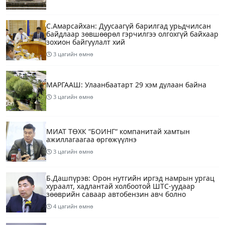
С.Амарсайхан: Дуусаагүй барилгад урьдчилсан
байдлаар зөвшөөрөл гэрчилгээ олгохгүй байхаар
зохион байгуулалт хий
3 цагийн өмнө
МАРГААШ: Улаанбаатарт 29 хэм дулаан байна
3 цагийн өмнө
МИАТ ТӨХК “БОИНГ“ компанитай хамтын
ажиллагаагаа өргөжүүлнэ
3 цагийн өмнө
Б.Дашпүрэв: Орон нутгийн иргэд намрын ургац
хураалт, хадлантай холбоотой ШТС-уудаар
зөөврийн саваар автобензин авч болно
4 цагийн өмнө