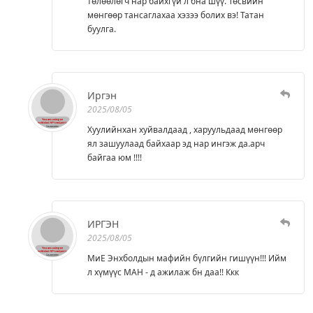
төлөөлөгч нар байхгүй л бна шүү. Төсвийн
мөнгөөр тансаглахаа хэзээ болих вэ! Татан
буулга.
Иргэн
2025/08/05
Хуулийнхан хуйвалдаад , харуульдаад мөнгөөр
ял зашуулаад байхаар эд нар ингэж да.арч
байгаа юм !!!!
ИРГЭН
2025/08/05
МиЕ Энхболдын мафийн бүлгийн гишүүн!!! Ийм
л хүмүүс МАН - д ажилаж бн даа!! Ккк