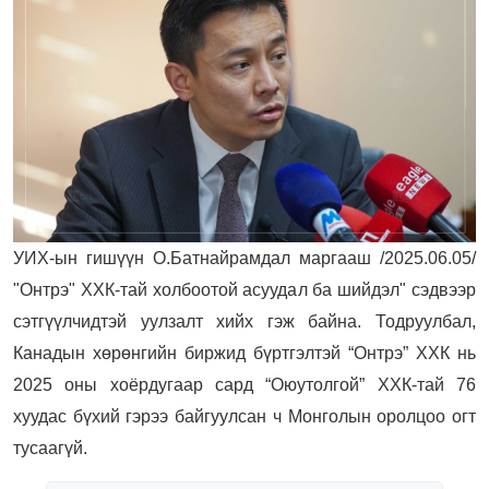
УИХ-ын гишүүн О.Батнайрамдал маргааш /2025.06.05/
"Онтрэ" ХХК-тай холбоотой асуудал ба шийдэл" сэдвээр
сэтгүүлчидтэй уулзалт хийх гэж байна. Тодруулбал,
Канадын хөрөнгийн биржид бүртгэлтэй “Онтрэ” ХХК нь
2025 оны хоёрдугаар сард “Оюутолгой” ХХК-тай 76
хуудас бүхий гэрээ байгуулсан ч Монголын оролцоо огт
тусаагүй.