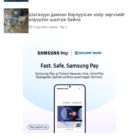
Шатахуун дамлан борлуулсан хоёр зөрчлийг
илрүүлэн шалгаж байна
9 цагийн өмнө
3
Энэ сарын 9-13-ныг хүртэлх цаг агаарын
урьдчилсан төлөв
11 цагийн өмнө
Шатахуун дамлаж байгаа асуудалд ТЕГ-аас
холбогдох мэдээллийн дагуу шалгалтын
ажиллагааг эрчимжүүлж байна
14 цагийн өмнө
7
Аялал жуулчлалын компанийн автомашинуудыг
ШТС-ууд хязгаарлалтгүйгээр шатахуун олгох
боломжоор хангана
14 цагийн өмнө