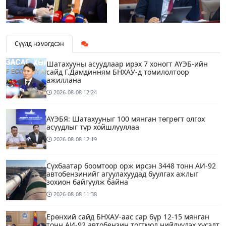
Сүүлд нэмэгдсэн
Шатахууны асуудлаар ирэх 7 хоногт АҮЭБ-ийн
сайд Г.Дамдинням БНХАУ-д томилолтоор
ажиллана
2026-08-08
12:24
АҮЭБЯ: Шатахууныг 100 мянган төгрөгт олгох
асуудлыг түр хойшлууллаа
2026-08-08
12:19
Сүхбаатар боомтоор орж ирсэн 3448 тонн АИ-92
автобензинийг агуулахуудад буулгах ажлыг
зохион байгуулж байна
2026-08-08
11:38
Ерөнхий сайд БНХАУ-аас сар бүр 12-15 мянган
тонн АИ-92 автобензин тогтмол нийлүүлэх хүсэлт