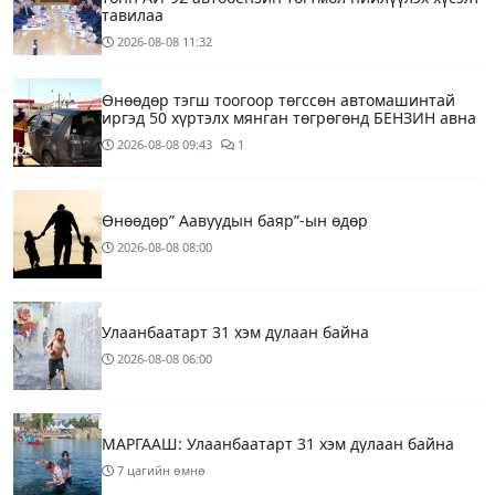
тавилаа
2026-08-08
11:32
Өнөөдөр тэгш тоогоор төгссөн автомашинтай
иргэд 50 хүртэлх мянган төгрөгөнд БЕНЗИН авна
2026-08-08
09:43
1
Өнөөдөр” Аавуудын баяр”-ын өдөр
2026-08-08
08:00
Улаанбаатарт 31 хэм дулаан байна
2026-08-08
06:00
МАРГААШ: Улаанбаатарт 31 хэм дулаан байна
7 цагийн өмнө