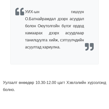
УИХ-ын гишүүн
О.Батнайрамдал дээрх асуудал
болон Оюутолгойн бүлэг ордод
хамаарах дээрх асуудлаар
танилцуулга хийж, сэтгүүлчдийн
асуултад хариулна.
Уулзалт өнөөдөр 10.30-12.00 цагт Хэвлэлийн хүрээлэнд
болно.