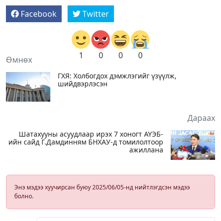
Facebook
Twitter
1
0
0
0
Өмнөх
ГХЯ: Холбогдох дэмжлэгийг үзүүлж,
шийдвэрлэсэн
Дараах
Шатахууны асуудлаар ирэх 7 хоногт АҮЭБ-
ийн сайд Г.Дамдинням БНХАУ-д томилолтоор
ажиллана
Энэ мэдээ хуучирсан буюу 2025/06/05-нд нийтлэгдсэн мэдээ
болно.