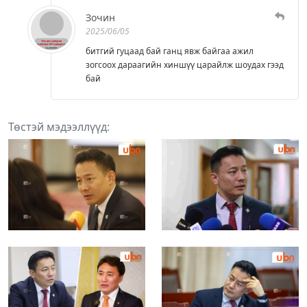
Зочин
2025/06/05
битгий гуцаад бай ганц явж байгаа ажил
зогсоох дараагийн хиншүү царайлж шоудах гээд
бай
Төстэй мэдээллүүд: