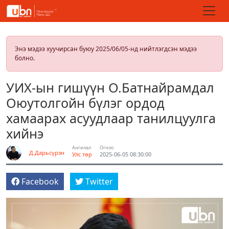
Энэ мэдээ хуучирсан буюу 2025/06/05-нд нийтлэгдсэн мэдээ
болно.
УИХ-ын гишүүн О.Батнайрамдал
Оюутолгойн бүлэг ордод
хамаарах асуудлаар танилцуулга
хийнэ
Ангилал
Огноо
Д.Дарьсүрэн
Улс төр
2025-06-05 08:30:00
Facebook
Twitter