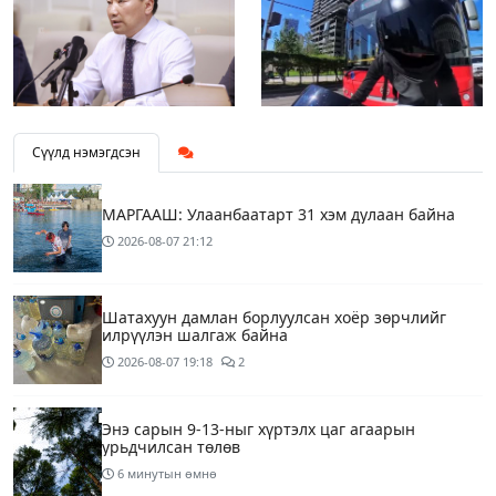
Сүүлд нэмэгдсэн
МАРГААШ: Улаанбаатарт 31 хэм дулаан байна
2026-08-07
21:12
Шатахуун дамлан борлуулсан хоёр зөрчлийг
илрүүлэн шалгаж байна
2026-08-07
19:18
2
Энэ сарын 9-13-ныг хүртэлх цаг агаарын
урьдчилсан төлөв
6 минутын өмнө