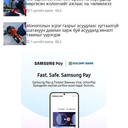
мөргөсөн жолоочийг ажлаас нь чөлөөлжээ
7 цагийн өмнө
4
Монополын эсрэг газрыг асуудлаас зугтаалгүй
шатахуун дамлан зарж буй асуудалд хяналт
тавихыг үүрэгдэв
7 цагийн өмнө
2
Тарвас ачих ажилд туслахаар гэрээсээ гарсан 10
настай охиныг 7 дахь өдрөө хайж байна
7 цагийн өмнө
2
АҮЭБЯ: Тэгш, сондгойг мөрдөөгүй 7 ШТС-д
торгууль ногдуулах, тусгай зөвшөөрлийг нь
цуцлах хүртэл арга хэмжээ авахыг сануулав
8 цагийн өмнө
3
Боловсролын сайд Л.Энх-Амгалан Pearson
компанийн удирдлагуудтай уулзаж, хамтын
ажиллагааг гүнзгийрүүлэх талаар ярилцжээ