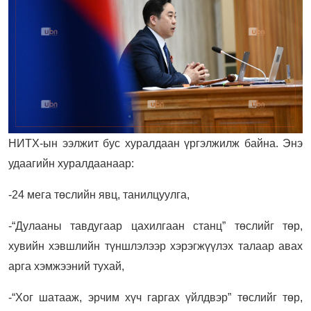
НИТХ-ын ээлжит бус хуралдаан үргэлжилж байна. Энэ
удаагийн хуралдаанаар:
-24 мега төслийн явц, танилцуулга,
-“Дулааны тавдугаар цахилгаан станц” төслийг төр,
хувийн хэвшлийн түншлэлээр хэрэгжүүлэх талаар авах
арга хэмжээний тухай,
-“Хог шатааж, эрчим хүч гаргах үйлдвэр” төслийг төр,