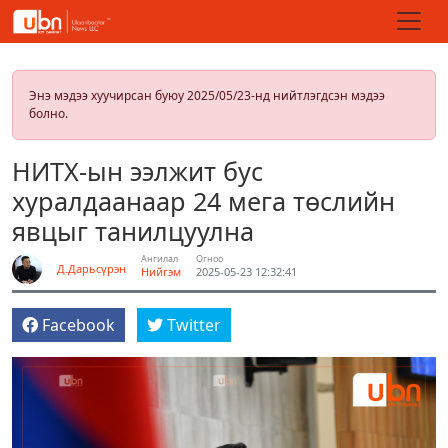
Энэ мэдээ хуучирсан буюу 2025/05/23-нд нийтлэгдсэн мэдээ
болно.
НИТХ-ын ээлжит бус
хуралдаанаар 24 мега төслийн
явцыг танилцуулна
Ангилал
Огноо
Д.Дарьсүрэн
Нийгэм
2025-05-23 12:32:41
Facebook
Twitter