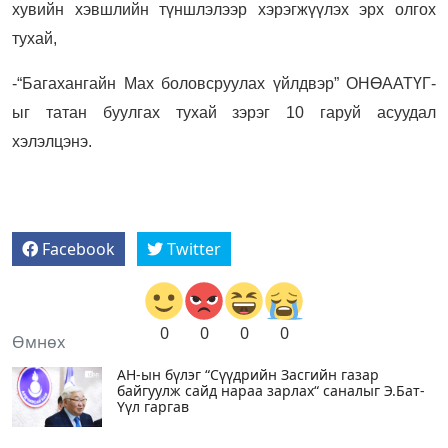
хувийн хэвшлийн түншлэлээр хэрэгжүүлэх эрх олгох
тухай,
-“Багахангайн Мах боловсруулах үйлдвэр” ОНӨААТҮГ-
ыг татан буулгах тухай зэрэг 10 гаруй асуудал
хэлэлцэнэ.
Facebook
Twitter
0
0
0
0
Өмнөх
АН-ын бүлэг “Сүүдрийн Засгийн газар
байгуулж сайд нараа зарлах“ саналыг Э.Бат-
Үүл гаргав