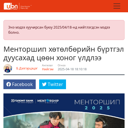
Энэ мэдээ хуучирсан буюу 2025/04/18-нд нийтлэгдсэн мэдээ
болно.
Менторшип хөтөлбөрийн бүртгэл
дуусахад цөөн хоног үлдлээ
Ангилал
Огноо
Б.Дэлгэрцэцэг
Нийгэм
2025-04-18 18:10:18
Facebook
Twitter