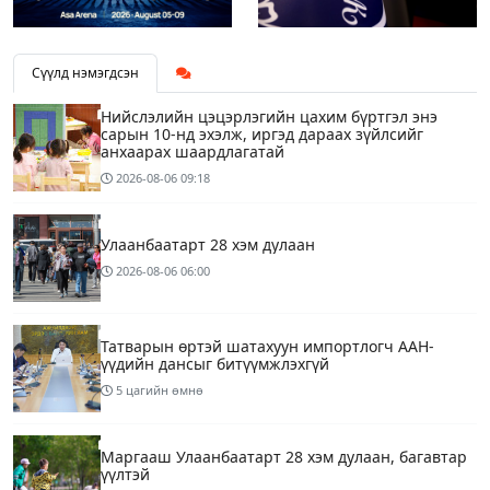
Сүүлд нэмэгдсэн
Нийслэлийн цэцэрлэгийн цахим бүртгэл энэ
сарын 10-нд эхэлж, иргэд дараах зүйлсийг
анхаарах шаардлагатай
2026-08-06
09:18
Улаанбаатарт 28 хэм дулаан
2026-08-06
06:00
Татварын өртэй шатахуун импортлогч ААН-
үүдийн дансыг битүүмжлэхгүй
5 цагийн өмнө
Маргааш Улаанбаатарт 28 хэм дулаан, багавтар
үүлтэй