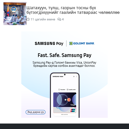
Шатахуун, түлш, газрын тосны бүх
бүтээгдэхүүнийг гаалийн татвараас чөлөөллөө
11 цагийн өмнө
4
Шатахууныг тэгш, сондгойгоор 50 мянган
төгрөгийн лимиттэй олгож эхэлснээр шатахуун
авсан машины тоо 2.5 дахин нэмэгджээ
14 цагийн өмнө
7
Гудамжинд бусдыг айлган сүрдүүлж хөөсөн гэх
иргэнийг 100 мянган төгрөгөөр торгожээ
14 цагийн өмнө
3
Цэцэрлэгийн найзууд эх орны албанд хамтдаа
мордоно
15 цагийн өмнө
1
Жолоодох эрхгүй, согтуурсан үедээ жолоо барьж
орон сууц мөргөсөн эмэгтэйг шалгаж байна