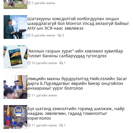
7 цагийн өмнө
Шатахууны хомсдолтой холбогдуулан онцын
шаардлагагүй бол Монгол Улсад аялахгүй байхыг
АНУ-ын ЭСЯ-наас зөвлөжээ
9 цагийн өмнө
3
“Аяллын газрын зураг”-ийн хэвлэмэл хувилбар
Голомт банкны салбаруудад түгээгдлээ
10 цагийн өмнө
1
Нөөцийн махны бүрдүүлэлтэд Нийслэлийн Засаг
дарга Б.Пүрэвдагвыг өөрийн биеэр онцгойлон
анхаарахыг үүрэг болголоо
11 цагийн өмнө
Бүх шатанд хэмнэлтийн горимд шилжиж, найр
наадам, зөвлөгөөн, гадаад томилолтыг
хориглолоо
11 цагийн өмнө
1