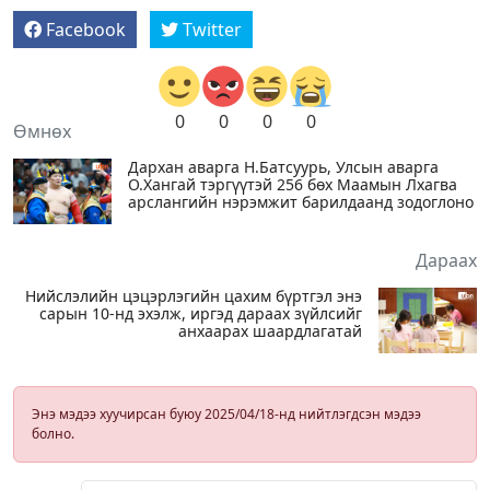
Facebook
Twitter
0
0
0
0
Өмнөх
Дархан аварга Н.Батсуурь, Улсын аварга
О.Хангай тэргүүтэй 256 бөх Маамын Лхагва
арслангийн нэрэмжит барилдаанд зодоглоно
Дараах
Нийслэлийн цэцэрлэгийн цахим бүртгэл энэ
сарын 10-нд эхэлж, иргэд дараах зүйлсийг
анхаарах шаардлагатай
Энэ мэдээ хуучирсан буюу 2025/04/18-нд нийтлэгдсэн мэдээ
болно.