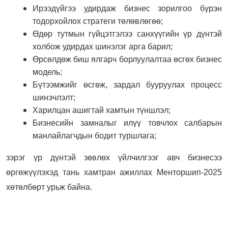
Ирээдүйгээ удирдаж бизнес зорилгоо бүрэн
тодорхойлох стратеги төлөвлөгөө;
Өдөр тутмын гүйцэтгэлээ санхүүгийн үр дүнтэй
холбож удирдах шинэлэг арга барил;
Өрсөлдөж биш ялгарч борлуулалтаа өсгөх бизнес
модель;
Бүтээмжийг өсгөж, зардал бууруулах процесс
шинэчлэлт;
Харилцан ашигтай хамтын түншлэл;
Бизнесийн замналыг илүү товчлох салбарын
манлайлагчдын бодит туршлага;
зэрэг үр дүнтэй зөвлөх үйлчилгээг авч бизнесээ
өргөжүүлэхэд тань хамтран ажиллах Менторшип-2025
хөтөлбөрт урьж байна.