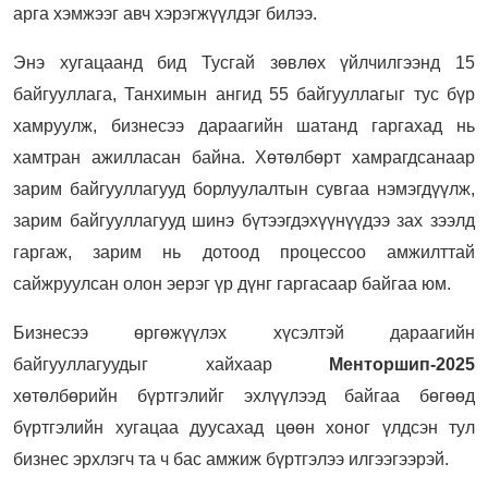
арга хэмжээг авч хэрэгжүүлдэг билээ.
Энэ хугацаанд бид Тусгай зөвлөх үйлчилгээнд 15
байгууллага, Танхимын ангид 55 байгууллагыг тус бүр
хамруулж, бизнесээ дараагийн шатанд гаргахад нь
хамтран ажилласан байна. Хөтөлбөрт хамрагдсанаар
зарим байгууллагууд борлуулалтын сувгаа нэмэгдүүлж,
зарим байгууллагууд шинэ бүтээгдэхүүнүүдээ зах зээлд
гаргаж, зарим нь дотоод процессоо амжилттай
сайжруулсан олон эерэг үр дүнг гаргасаар байгаа юм.
Бизнесээ өргөжүүлэх хүсэлтэй дараагийн
байгууллагуудыг хайхаар
Менторшип
-2025
хөтөлбөрийн бүртгэлийг эхлүүлээд байгаа бөгөөд
бүртгэлийн хугацаа дуусахад цөөн хоног үлдсэн тул
бизнес эрхлэгч та ч бас амжиж бүртгэлээ илгээгээрэй.