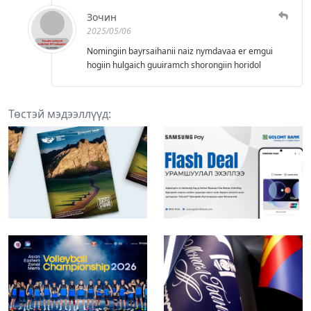
Зочин
2025/05/06
Nomingiin bayrsaihanii naiz nymdavaa er emgui
hogiin hulgaich guuiramch shorongiin horidol
Төстэй мэдээллүүд: