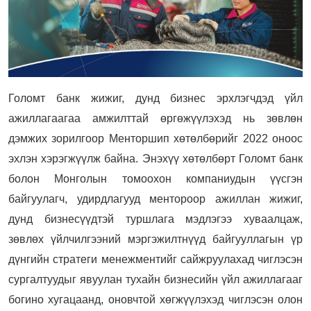
Голомт банк жижиг, дунд бизнес эрхлэгчдэд үйл
ажиллагаагаа амжилттай өргөжүүлэхэд нь зөвлөн
дэмжих зорилгоор Менторшип хөтөлбөрийг 2022 оноос
эхлэн хэрэгжүүлж байна. Энэхүү хөтөлбөрт Голомт банк
болон Монголын томоохон компаниудын үүсгэн
байгуулагч, удирдлагууд ментороор ажиллан жижиг,
дунд бизнесүүдтэй туршлага мэдлэгээ хуваалцаж,
зөвлөх үйлчилгээний мэргэжилтнүүд байгууллагын үр
дүнгийн стратеги менежментийг сайжруулахад чиглэсэн
сургалтуудыг явуулан тухайн бизнесийн үйл ажиллагааг
богино хугацаанд, оновчтой хөгжүүлэхэд чиглэсэн олон