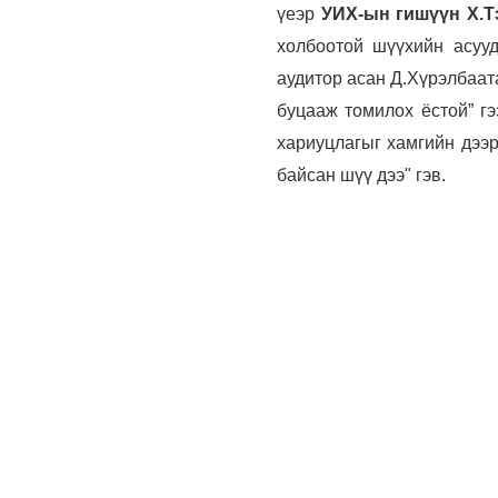
үеэр
УИХ-ын гишүүн Х.
холбоотой шүүхийн асуу
аудитор асан Д.Хүрэлбаат
буцааж томилох ёстой” гэ
хариуцлагыг хамгийн дээр
байсан шүү дээ" гэв.