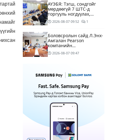
АҮЭБЯ: Тэгш, сондгойг
тартай
мөрдөөгүй 7 ШТС-д
рөнхий
торгууль ногдуулах,
тусгай зөвшөөрлийг нь
2026-08-07
09:52
1
намайг
цуцлах хүртэл арга
хэмжээ авахыг сануулав
үүгийн
Боловсролын сайд Л.Энх-
чихсан
Амгалан Pearson
компанийн
удирдлагуудтай уулзаж,
2026-08-07
09:47
хамтын ажиллагааг
гүнзгийрүүлэх талаар
ярилцжээ
Улаанбаатарт 29 хэм
дулаан байна
3 цагийн өмнө
С.Амарсайхан: Дуусаагүй
барилгад урьдчилсан
байдлаар зөвшөөрөл
гэрчилгээ олгохгүй
13 цагийн өмнө
6
байхаар зохион
байгуулалт хий
МАРГААШ: Улаанбаатарт
29 хэм дулаан байна