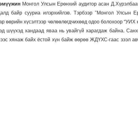
Тэмүүжин
Монгол Улсын Ерөнхий аудитор асан Д.Хүрэлбаа
далд байр сууриа илэрхийлэв. Тэрбээр "Монгол Улсын Е
ар өөрийн хүсэлтээр чөлөөлөгдчихөөд одоо болохоор “УИХ 
эд шүүхэд хандаад яваа нь увайгүй харагдаж байна. Санх
ээс хянаж байх ёстой хүн байж өөрөө ЖДҮХС-гаас зээл ав