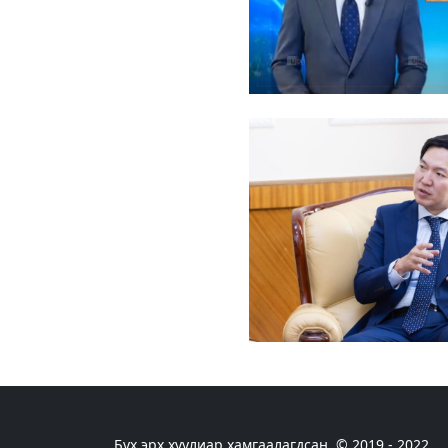
Бүх эрх хуулиар хамгаалагдсан. © 2019 - 2022