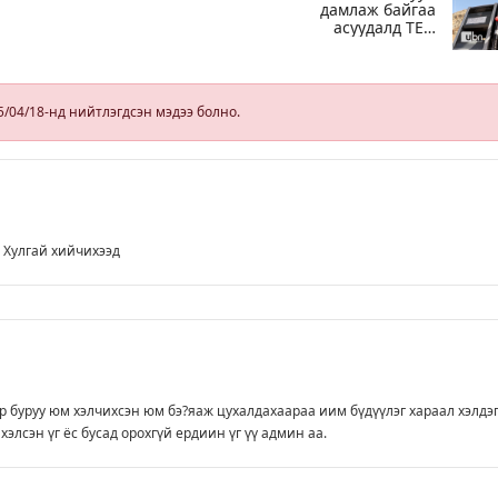
дамлаж байгаа
асуудалд ТЕГ-
йн
аас холбогдох
мэдээллийн
дагуу
шалгалтын
5/04/18-нд нийтлэгдсэн мэдээ болно.
ажиллагааг
эрчимжүүлж
байна
 Хулгай хийчихээд
 буруу юм хэлчихсэн юм бэ?яаж цухалдахаараа иим бүдүүлэг хараал хэлдэ
хэлсэн үг ёс бусад орохгүй ердиин үг үү админ аа.