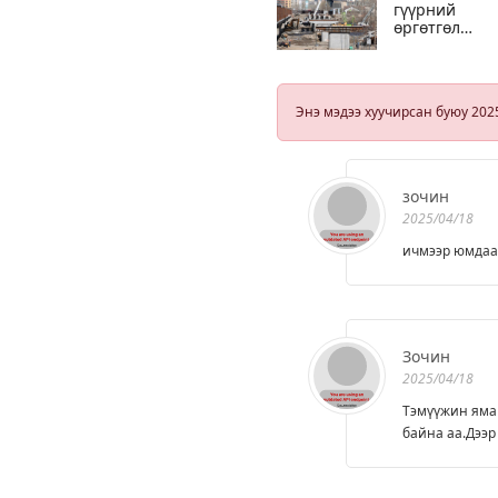
гүүрний
өргөтгөл
шинэчлэлти
ажил 80
хувьтай
үргэлжилж
Энэ мэдээ хуучирсан буюу 202
байна
зочин
2025/04/18
ичмээр юмдаа
Зочин
2025/04/18
Тэмүүжин ямар
байна аа.Дээр 