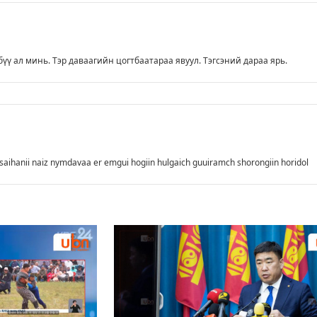
үү ал минь. Тэр даваагийн цогтбаатараа явуул. Тэгсэний дараа ярь.
saihanii naiz nymdavaa er emgui hogiin hulgaich guuiramch shorongiin horidol