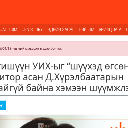
SUAL TOIM
UBN STORY
ЭДИЙН ЗАСАГ
НИЙГЭМ
ЯРИЛЦЛАГА
5/04/18-нд нийтлэгдсэн мэдээ болно.
гишүүн УИХ-ыг “шүүхэд өгсөн
итор асан Д.Хүрэлбаатарын
айгүй байна хэмээн шүүмжл
er