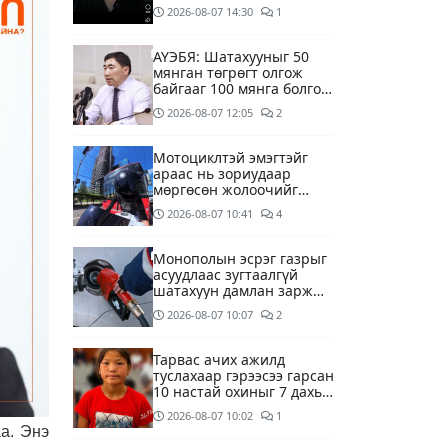
2026-08-07
14:30
1
АҮЭБЯ: Шатахууныг 50
мянган төгрөгт олгож
байгааг 100 мянга болгож
нэмэгдүүлэхээр ажиллаж
2026-08-07
12:05
2
байна
Мотоциклтэй эмэгтэйг
араас нь зориудаар
мөргөсөн жолоочийг
ажлаас нь чөлөөлжээ
2026-08-07
10:41
4
Монополын эсрэг газрыг
асуудлаас зугтаалгүй
шатахуун дамлан зарж
буй асуудалд хяналт
2026-08-07
10:07
2
тавихыг үүрэгдэв
Тарвас ачих ажилд
туслахаар гэрээсээ гарсан
10 настай охиныг 7 дахь
өдрөө хайж байна
2026-08-07
10:02
1
а. Энэ