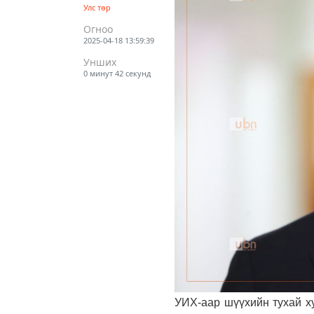
Улс төр
Огноо
2025-04-18 13:59:39
Унших
0 минут 42 секунд
УИХ-аар шүүхийн тухай ху