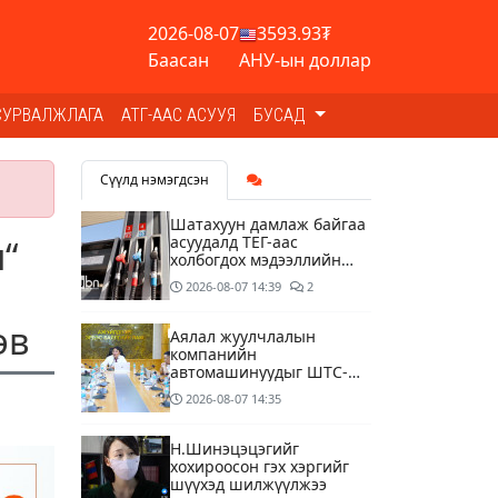
2026-08-07
3593.93₮
Баасан
АНУ-ын доллар
СУРВАЛЖЛАГА
АТГ-ААС АСУУЯ
БУСАД
Сүүлд нэмэгдсэн
Шатахуун дамлаж байгаа
асуудалд ТЕГ-аас
“
холбогдох мэдээллийн
дагуу шалгалтын
2026-08-07
14:39
2
ажиллагааг эрчимжүүлж
байна
эв
Аялал жуулчлалын
компанийн
автомашинуудыг ШТС-
ууд хязгаарлалтгүйгээр
2026-08-07
14:35
шатахуун олгох
боломжоор хангана
Н.Шинэцэцэгийг
хохироосон гэх хэргийг
шүүхэд шилжүүлжээ