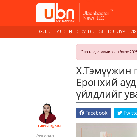
ЭХЛЭЛ
УЛС ТӨР
ОЮУ ТОЛГОЙ
ГОЛ ДҮР
VI
Энэ мэдээ хуучирсан буюу 202
Х.Тэмүүжин 
Ерөнхий ауд
үйлдлийг ув
Facebook
Twitt
Ц.Янжиндулам
Ангилал