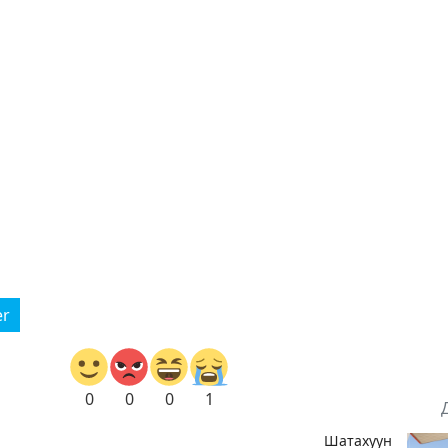
er
0
0
0
1
Шатахуун