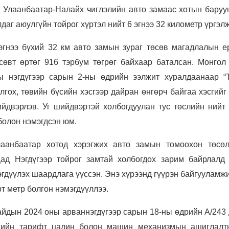
 Улаанбаатар-Налайх чиглэлийн авто замаас хотын баруун
даг аюулгүйн тойрог хүртэл нийт 6 эгнээ 32 километр үргэл
эгнээ бүхий 32 км авто замын зураг төсөв магадлалын е
өсөвт өртөг 916 тэрбум төгрөг байхаар баталсан. Монгол
ы нэгдүгээр сарын 2-ны өдрийн ээлжит хуралдаанаар “
лгох, төвийн бүсийн хэсгээр дайран өнгөрч байгаа хэсгийг
йдвэрлэв. Уг шийдвэртэй холбогдуулан тус төслийн нийт 
 болон нэмэгдсэн юм.
аанбаатар хотод хэрэгжих авто замын томоохон төсөл
ад Нэгдүгээр тойрог замтай холбогдох зарим байрлалд 
гдүүлэх шаардлага үүссэн. Энэ хүрээнд гүүрэн байгууламж
т метр болгон нэмэгдүүллээ.
айдын 2024 оны арваннэгдүгээр сарын 18-ны өдрийн А/243 
гийн тарифт цалин болон машин механизмын ашиглалт