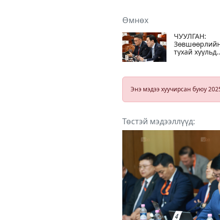
Өмнөх
ЧУУЛГАН:
Зөвшөөрлий
тухай хуульд
нэмэлт,
өөрчлөлт
оруулах туха
хуулийн
Энэ мэдээ хуучирсан буюу 202
төслийн анх
хэлэлцүүлгий
хийнэ
Төстэй мэдээллүүд: