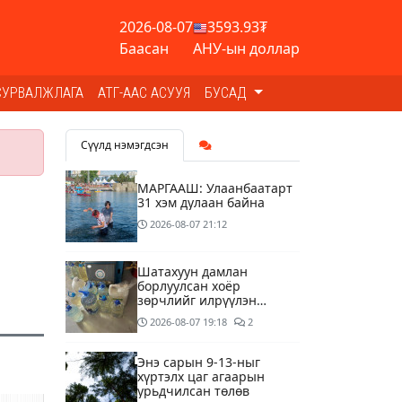
2026-08-07
3593.93₮
Баасан
АНУ-ын доллар
СУРВАЛЖЛАГА
АТГ-ААС АСУУЯ
БУСАД
Сүүлд нэмэгдсэн
МАРГААШ: Улаанбаатарт
31 хэм дулаан байна
2026-08-07
21:12
Шатахуун дамлан
борлуулсан хоёр
зөрчлийг илрүүлэн
шалгаж байна
2026-08-07
19:18
2
Энэ сарын 9-13-ныг
хүртэлх цаг агаарын
урьдчилсан төлөв