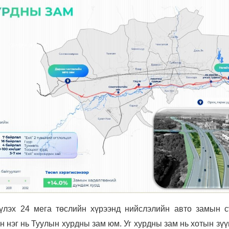
үлэх 24 мега төслийн хүрээнд нийслэлийн авто замын с
н нэг нь Туулын хурдны зам юм. Уг хурдны зам нь хотын зүү