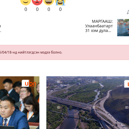
0
0
0
0
МАРГААШ:
н
Улаанбаатарт
31 хэм дулаан
байна
й
5/04/18-нд нийтлэгдсэн мэдээ болно.
ны
г