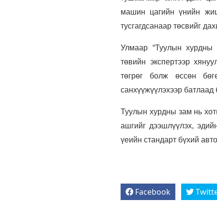
машин цагийн үнийн жиш
тусгагдсанаар төсвийг да
Улмаар “Туулын хурдны 
төвийн экспертээр хянуу
төгрөг болж өссөн бөг
санхүүжүүлэхээр батлаад 
Туулын хурдны зам нь хот
ашгийг дээшлүүлэх, эдийн
үеийн стандарт бүхий авто
Facebook
Twitt