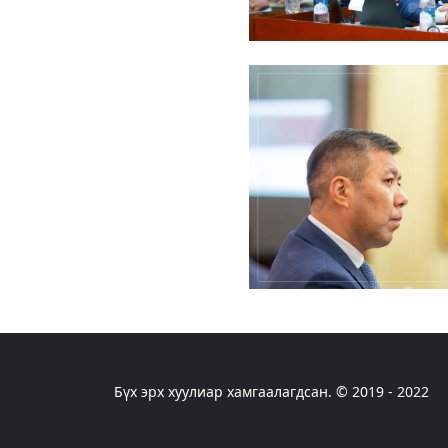
Бүх эрх хуулиар хамгаалагдсан. © 2019 - 2022