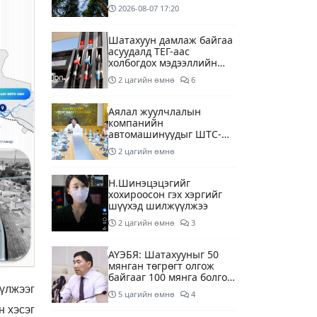
2026-08-07
17:20
Шатахуун дамлаж байгаа
асуудалд ТЕГ-аас
холбогдох мэдээллийн
дагуу шалгалтын
2 цагийн өмнө
6
ажиллагааг эрчимжүүлж
байна
Аялал жуулчлалын
компанийн
автомашинуудыг ШТС-
ууд хязгаарлалтгүйгээр
2 цагийн өмнө
шатахуун олгох
боломжоор хангана
Н.Шинэцэцэгийг
хохироосон гэх хэргийг
шүүхэд шилжүүлжээ
2 цагийн өмнө
3
АҮЭБЯ: Шатахууныг 50
мянган төгрөгт олгож
байгааг 100 мянга болгож
нэмэгдүүлэхээр ажиллаж
үлжээг
5 цагийн өмнө
4
байна
н хэсэг