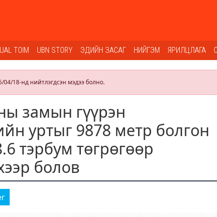
SUAL TOIM
UBN STORY
ЭДИЙН ЗАСАГ
НИЙГЭМ
ЯРИЛЦЛАГА
5/04/18-нд нийтлэгдсэн мэдээ болно.
ны замын гүүрэн
йн уртыг 9878 метр болгон
.6 тэрбум төгрөгөөр
хээр болов
er