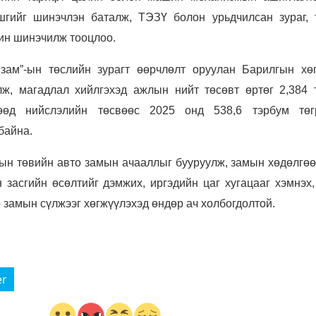
гийг шинэчлэн баталж, ТЭЗҮ болон урьдчилсан зураг, 
хин шинэчилж тооцлоо.
зам”-ын төслийн зурагт өөрчлөлт оруулан Барилгын хө
лж, магадлал хийлгэхэд ажлын нийт төсөвт өртөг 2,384 
өөд нийслэлийн төсвөөс 2025 онд 538,6 тэрбум төг
байна.
ын төвийн авто замын ачааллыг бууруулж, замын хөдөлгөө
 засгийн өсөлтийг дэмжих, иргэдийн цаг хугацааг хэмнэх,
 замын сүлжээг хөгжүүлэхэд өндөр ач холбогдолтой.
er