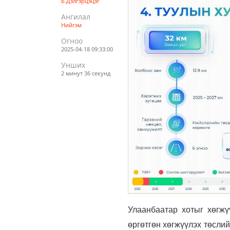
Б.Дэлгэрцэцэг
Ангилал
Нийгэм
Огноо
2025-04-18 09:33:00
Унших
2 минут 36 секунд
Улаанбаатар хотыг хөгжү
өргөтгөн хөгжүүлэх төслий