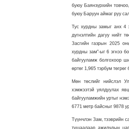
буюу Баянзүрхийн товчоо,
буюу Баруун аймаг руу сал
Тус хурдны замыг анх 4 
дүгнэлтийн дагуу нийт т
Засгийн газрын 2025 он
хурдны зам”-ыг 6 эгнээ бо
байгууламж болгохоор ши
өртөг 1,965 тэрбум төгрөг
Мөн төслийг нийслэл Ул
хэмжээтэй уялдуулах явц
байгууламжийн уртыг нэмэ
6771 метр байсныг 9878 ур
Түүнчлэн Зам, тээврийн с
тушаалаар ажилчдын ца