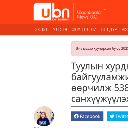
ЭХЛЭЛ
УЛС ТӨР
ОЮУ ТОЛГОЙ
ГОЛ ДҮР
VI
Энэ мэдээ хуучирсан буюу 202
Туулын хурд
байгууламжи
өөрчилж 538
санхүүжүүлэ
Facebook
Twitt