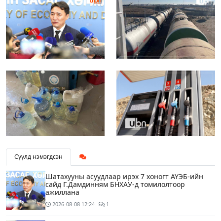
Сүүлд нэмэгдсэн
Шатахууны асуудлаар ирэх 7 хоногт АҮЭБ-ийн
сайд Г.Дамдинням БНХАУ-д томилолтоор
ажиллана
2026-08-08
12:24
1