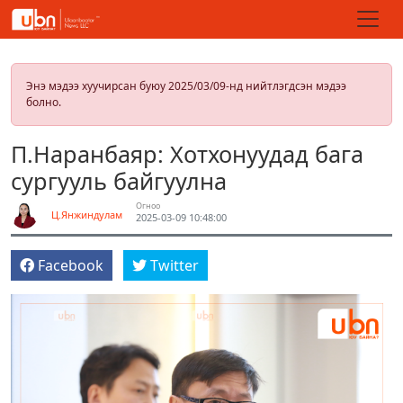
Энэ мэдээ хуучирсан буюу 2025/03/09-нд нийтлэгдсэн мэдээ
болно.
П.Наранбаяр: Хотхонуудад бага
сургууль байгуулна
Огноо
Ц.Янжиндулам
2025-03-09 10:48:00
Facebook
Twitter