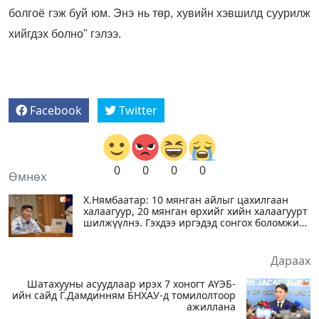
болгоё гэж буй юм. Энэ нь төр, хувийн хэвшилд суурилж
хийгдэх болно" гэлээ.
Facebook
Twitter
0
0
0
0
Өмнөх
Х.Нямбаатар: 10 мянган айлыг цахилгаан
халаагуур, 20 мянган өрхийг хийн халаагуурт
шилжүүлнэ. Гэхдээ иргэдэд сонгох боломжийг
олгоно
Дараах
Шатахууны асуудлаар ирэх 7 хоногт АҮЭБ-
ийн сайд Г.Дамдинням БНХАУ-д томилолтоор
ажиллана