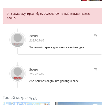
Энэ мэдээ хуучирсан буюу 2025/03/09-нд нийтлэгдсэн мэдээ
болно.
Зочин
2025/03/09
Яаралтай хэрэгжүүлх зөв санаа бна даө
Зочин
2025/03/09
ene nohroos oligtoi um garahgui ni ee
Төстэй мэдээллүүд: