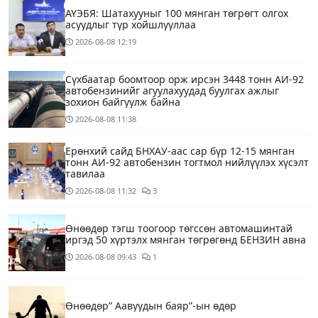
АҮЭБЯ: Шатахууныг 100 мянган төгрөгт олгох
асуудлыг түр хойшлууллаа
2026-08-08
12:19
Сүхбаатар боомтоор орж ирсэн 3448 тонн АИ-92
автобензинийг агуулахуудад буулгах ажлыг
зохион байгуулж байна
2026-08-08
11:38
Ерөнхий сайд БНХАУ-аас сар бүр 12-15 мянган
тонн АИ-92 автобензин тогтмол нийлүүлэх хүсэлт
тавилаа
2026-08-08
11:32
3
Өнөөдөр тэгш тоогоор төгссөн автомашинтай
иргэд 50 хүртэлх мянган төгрөгөнд БЕНЗИН авна
2026-08-08
09:43
1
Өнөөдөр” Аавуудын баяр”-ын өдөр