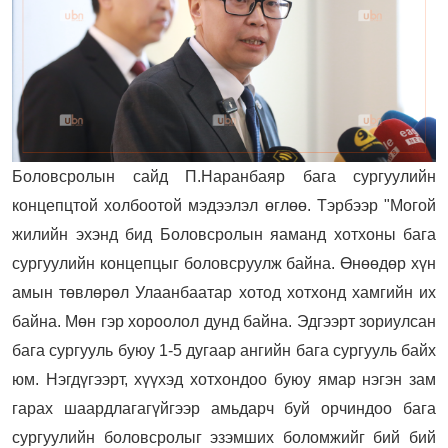
Боловсролын сайд П.Наранбаяр бага сургуулийн
концепцтой холбоотой мэдээлэл өглөө. Тэрбээр "Могой
жилийн эхэнд бид Боловсролын яаманд хотхоны бага
сургуулийн концепцыг боловсруулж байна. Өнөөдөр хүн
амын төвлөрөл Улаанбаатар хотод хотхонд хамгийн их
байна. Мөн гэр хороолол дунд байна. Эдгээрт зориулсан
бага сургууль буюу 1-5 дугаар ангийн бага сургууль байх
юм. Нэгдүгээрт, хүүхэд хотхондоо буюу ямар нэгэн зам
гарах шаардлагагүйгээр амьдарч буй орчиндоо бага
сургуулийн боловсролыг эзэмших боломжийг бий бий