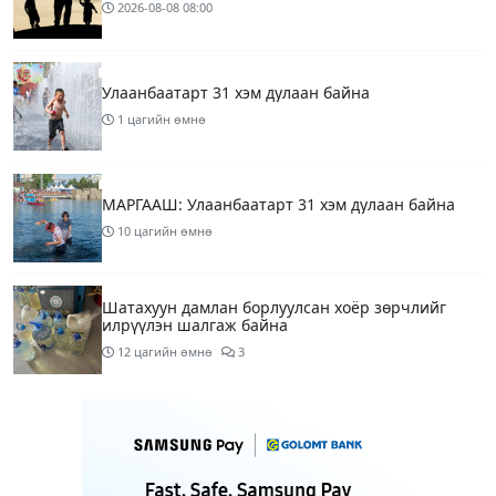
2026-08-08
08:00
Улаанбаатарт 31 хэм дулаан байна
1 цагийн өмнө
МАРГААШ: Улаанбаатарт 31 хэм дулаан байна
10 цагийн өмнө
Шатахуун дамлан борлуулсан хоёр зөрчлийг
илрүүлэн шалгаж байна
12 цагийн өмнө
3
Энэ сарын 9-13-ныг хүртэлх цаг агаарын
урьдчилсан төлөв
14 цагийн өмнө