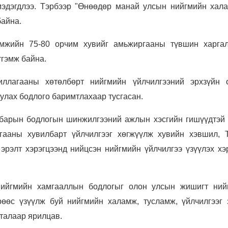
мэдэгдлээ. Тэрбээр "Өнөөдөр манай улсын нийгмийн хал
байна.
мжийн 75-80 орчим хувийг амьжиргааны түвшин харгал
тгэмж байна.
ллагааны хөтөлбөрт нийгмийн үйлчилгээний эрхзүйн 
улах бодлого баримтлахаар тусгасан.
барын бодлогын шинжилгээний ажлын хэсгийн гишүүдтэй 
гааны хувилбарт үйлчилгээг хөгжүүлж хувийн хэвшил, 
эрэлт хэрэгцээнд нийцсэн нийгмийн үйлчилгээ үзүүлэх хэр
нийгмийн хамгааллын бодлогыг олон улсын жишигт ний
рөөс үзүүлж буй нийгмийн халамж, тусламж, үйлчилгээг 
 талаар ярилцав.