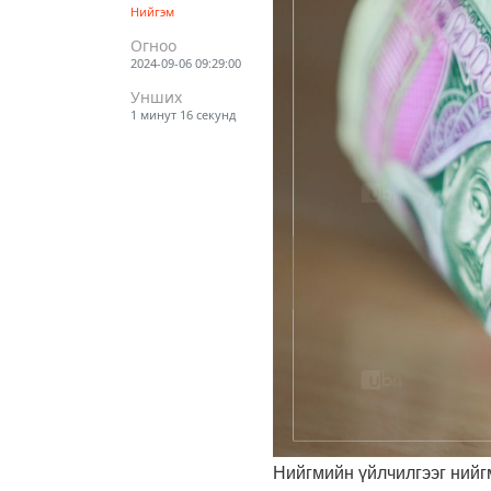
Нийгэм
Огноо
2024-09-06 09:29:00
Унших
1 минут 16 секунд
Нийгмийн үйлчилгээг нийг