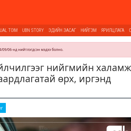
SUAL TOIM
UBN STORY
ЭДИЙН ЗАСАГ
НИЙГЭМ
ЯРИЛЦЛАГА
4/09/06-нд нийтлэгдсэн мэдээ болно.
йлчилгээг нийгмийн халам
ардлагатай өрх, иргэнд
er