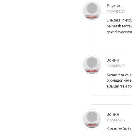
Bayraa.
2024/09/10
Ene.tur.sjin.etd
bairaash.ter.x
gexed.zvger.ymn
Зочин
2024/09/09
Халамж өгөхгү
оролддог нөгө
аймшигтай том
Зочин
2024/09/09
Халамжийн бод