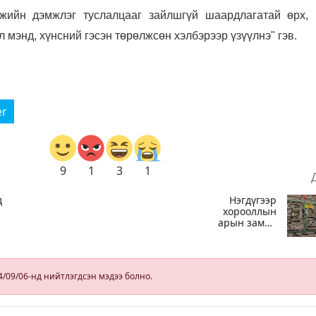
ийн дэмжлэг туслалцааг зайлшгүй шаардлагатай өрх, 
л мэнд, хүнсний гэсэн төрөлжсөн хэлбэрээр үзүүлнэ" гэв.
er
9
1
3
1
д
Нэгдүгээр
хорооллын
арын замыг
өнөөдөр орой
23:00 цагаас
түр хааж,
борооны ус
4/09/06-нд нийтлэгдсэн мэдээ болно.
д
зайлуулах
шугамын
хөндлөн
сэтэлгээ хийнэ