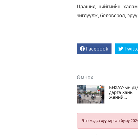
Цаашид нийгмийн халамж
чиглүүлж, боловсрол, эрүү
Facebook
Twitt
Өмнөх
БНХАУ-ын дэ
дарга Хань
Жөний
айлчлалтай
холбогдуулан
өнөөдрөөс
зарим замыг
Энэ мэдээ хуучирсан буюу 202
түр хугацаан
хэсэгчлэн
ХААНА