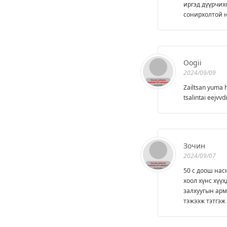
иргэд дүүрчих
сонирхолтой 
Oogii
2024/09/09
Zailtsan yuma 
tsalintai eejvv
Зочин
2024/09/07
50 с доош нас
хоол хүнс хүү
залхуугын арм
тэжээж тэтгэж 