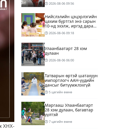
төгрөгөнд БЕНЗИН авна
2026-08-06
09:56
Нийслэлийн цэцэрлэгийн
цахим бүртгэл энэ сарын
10-нд эхэлж, иргэд дараах
зүйлсийг анхаарах
2026-08-06
09:18
шаардлагатай
Улаанбаатарт 28 хэм
дулаан
2026-08-06
06:00
Татварын өртэй шатахуун
импортлогч ААН-үүдийн
дансыг битүүмжлэхгүй
5 цагийн өмнө
Маргааш Улаанбаатарт
28 хэм дулаан, багавтар
үүлтэй
7 цагийн өмнө
ж ХНХ-