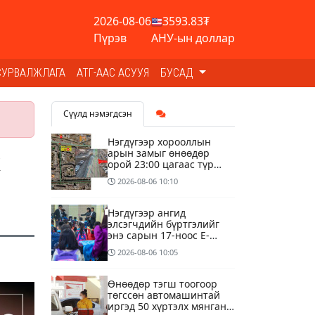
2026-08-06
3593.83₮
Пүрэв
АНУ-ын доллар
СУРВАЛЖЛАГА
АТГ-ААС АСУУЯ
БУСАД
Сүүлд нэмэгдсэн
Нэгдүгээр хорооллын
арын замыг өнөөдөр
ж
орой 23:00 цагаас түр
хааж, борооны ус
2026-08-06
10:10
зайлуулах шугамын
хөндлөн сэтэлгээ хийнэ
Нэгдүгээр ангид
элсэгчдийн бүртгэлийг
энэ сарын 17-ноос E-
Mongolia системээр
2026-08-06
10:05
зохион байгуулна
Өнөөдөр тэгш тоогоор
төгссөн автомашинтай
иргэд 50 хүртэлх мянган