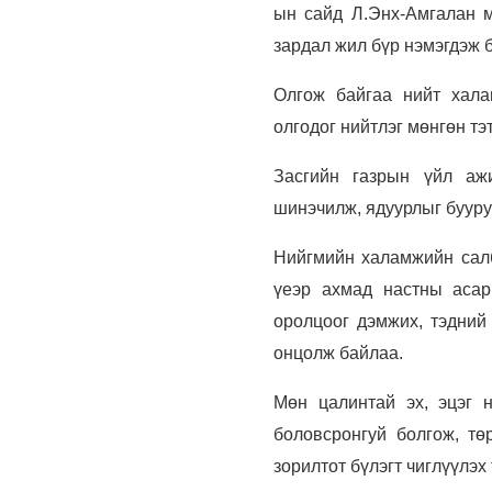
ын сайд Л.Энх-Амгалан 
зардал жил бүр нэмэгдэж 
Олгож байгаа нийт хала
олгодог нийтлэг мөнгөн тэ
Засгийн газрын үйл ажи
шинэчилж, ядуурлыг бууру
Нийгмийн халамжийн сал
үеэр ахмад настны асар
оролцоог дэмжих, тэдний 
онцолж байлаа.
Мөн цалинтай эх, эцэг 
боловсронгуй болгож, тө
зорилтот бүлэгт чиглүүлэх