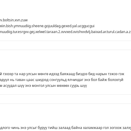
vv.boltsin.xvn.zuw
ewiin.bish.ymnuudiig.sheene.gojuuldag.gexed.yal.ucggucgui
uudiig.tur.esrgvv.gej.xelwel.taraan.2.xvvxed.xvishvvdvlj.baixad.ar.turul.cadan.
й гэхээр та нар улсын мөнгө идээд баяжаад биздээ бид нарын тэжээ гэж
өдүүл нь таван цаас шидээд сонгуульд ялчихдаг энэ бол байж болохгүй
 асуудал шүү энэ монгол улсын мөхөөх суурь шүү
лого чинь энэ улсыг буруу тийш залаад байна халамжаар гол зогоож залх