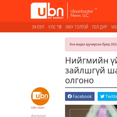
ЭХЛЭЛ
УЛС ТӨР
ОЮУ ТОЛГОЙ
ГОЛ ДҮР
VI
Энэ мэдээ хуучирсан буюу 202
Нийгмийн ү
зайлшгүй ша
олгоно
Facebook
Twitt
UBn team
Ангилал