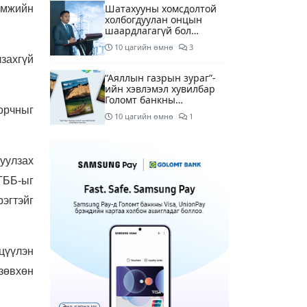
Шатахууны хомсдолтой
амжийн
холбогдуулан онцын
шаардлагагүй бол
Монгол Улсад аялахгүй
10 цагийн өмнө
3
байхыг АНУ-ын ЭСЯ-наас
захгүй
зөвлөжээ
“Аяллын газрын зураг”-
ийн хэвлэмэл хувилбар
Голомт банкны
орчныг
салбаруудад түгээгдлээ
10 цагийн өмнө
1
Нөөцийн махны
бүрдүүлэлтэд Нийслэлийн
уулзах
Засаг дарга
Б.Пүрэвдагвыг өөрийн
ТББ-ыг
11 цагийн өмнө
биеэр онцгойлон
эгтэйг
анхаарахыг үүрэг
болголоо
Бүх шатанд хэмнэлтийн
горимд шилжиж, найр
наадам, зөвлөгөөн,
гадаад томилолтыг
цүүлэн
11 цагийн өмнө
1
хориглолоо
зөвхөн
Шатахуун, түлш, газрын
тосны бүх