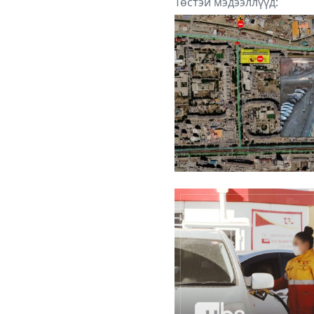
Төстэй мэдээллүүд: