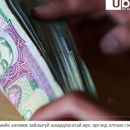
мийн халамж зайлшгүй шаардлагатай өрх, иргэнд олгоно гэ