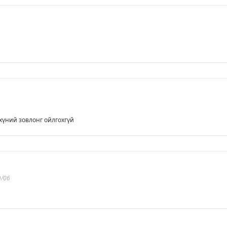
 хүний зовлонг ойлгохгүй
9/06