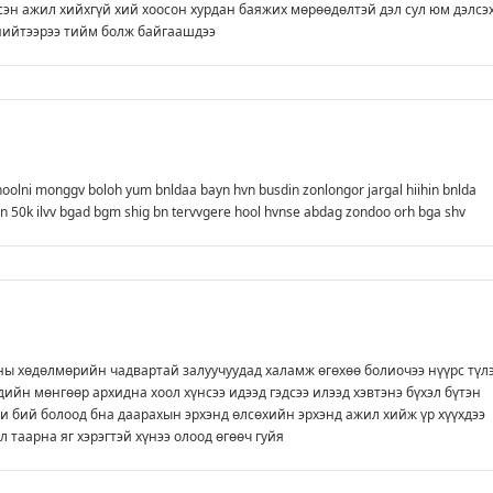
сэн ажил хийхгүй хий хоосон хурдан баяжих мөрөөдөлтэй дэл сул юм дэлсэ
нийтээрээ тийм болж байгаашдээ
hoolni monggv boloh yum bnldaa bayn hvn busdin zonlongor jargal hiihin bnlda
din 50k ilvv bgad bgm shig bn tervvgere hool hvnse abdag zondoo orh bga shv
ны хөдөлмөрийн чадвартай залуучуудад халамж өгөхөө болиочээ нүүрс түл
хдийн мөнгөөр архидна хоол хүнсээ идээд гэдсээ илээд хэвтэнэ бүхэл бүтэн
и бий болоод бна даарахын эрхэнд өлсөхийн эрхэнд ажил хийж үр хүүхдээ
л таарна яг хэрэгтэй хүнээ олоод өгөөч гуйя