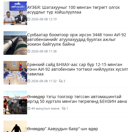
АҮЭБЯ: Шатахууныг 100 мянган төгрөгт олгох
асуудлыг түр хойшлууллаа
2026-08-08
12:19
Сүхбаатар боомтоор орж ирсэн 3448 тонн АИ-92
автобензинийг агуулахуудад буулгах ажлыг
зохион байгуулж байна
2026-08-08
11:38
Ерөнхий сайд БНХАУ-аас сар бүр 12-15 мянган
тонн АИ-92 автобензин тогтмол нийлүүлэх хүсэлт
тавилаа
2026-08-08
11:32
3
Өнөөдөр тэгш тоогоор төгссөн автомашинтай
иргэд 50 хүртэлх мянган төгрөгөнд БЕНЗИН авна
44 минутын өмнө
1
Өнөөдөр” Аавуудын баяр”-ын өдөр