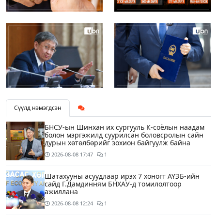
Сүүлд нэмэгдсэн
БНСУ-ын Шинхан их сургууль К-соёлын наадам
болон мэргэжилд суурилсан боловсролын сайн
дурын хөтөлбөрийг зохион байгуулж байна
2026-08-08
17:47
1
Шатахууны асуудлаар ирэх 7 хоногт АҮЭБ-ийн
сайд Г.Дамдинням БНХАУ-д томилолтоор
ажиллана
2026-08-08
12:24
1