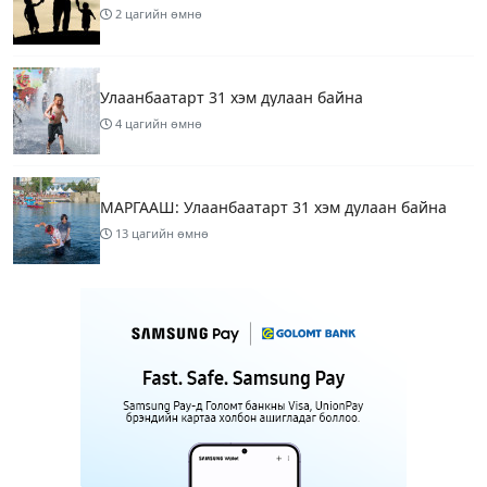
2 цагийн өмнө
Улаанбаатарт 31 хэм дулаан байна
4 цагийн өмнө
МАРГААШ: Улаанбаатарт 31 хэм дулаан байна
13 цагийн өмнө
Шатахуун дамлан борлуулсан хоёр зөрчлийг
илрүүлэн шалгаж байна
15 цагийн өмнө
3
Энэ сарын 9-13-ныг хүртэлх цаг агаарын
урьдчилсан төлөв
17 цагийн өмнө