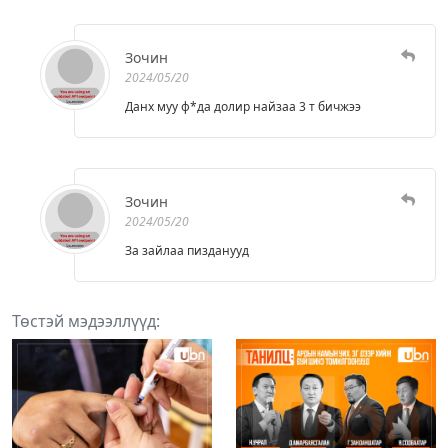
Зочин
2024/05/20
Данх муу ф*да долир найзаа 3 т бичжээ
Зочин
2024/05/20
За зайлаа пизданууд
Төстэй мэдээллүүд: