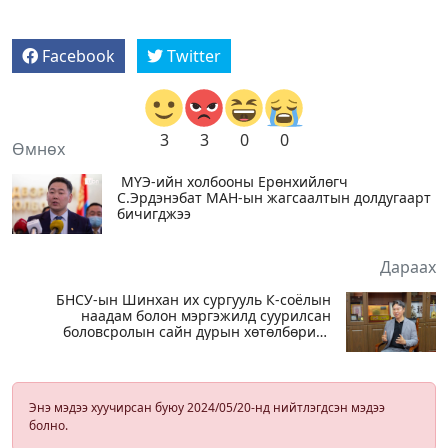
Facebook
Twitter
3
3
0
0
Өмнөх
МҮЭ-ийн холбооны Ерөнхийлөгч
С.Эрдэнэбат МАН-ын жагсаалтын долдугаарт
бичигджээ
Дараах
БНСУ-ын Шинхан их сургууль К-соёлын
наадам болон мэргэжилд суурилсан
боловсролын сайн дурын хөтөлбөрийг
зохион байгуулж байна
Энэ мэдээ хуучирсан буюу 2024/05/20-нд нийтлэгдсэн мэдээ
болно.