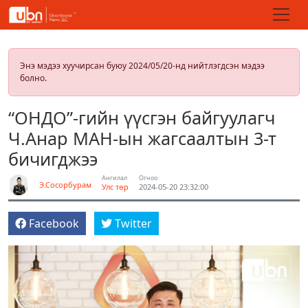
Энэ мэдээ хуучирсан буюу 2024/05/20-нд нийтлэгдсэн мэдээ
болно.
“ОНДО”-гийн үүсгэн байгуулагч
Ч.Анар МАН-ын жагсаалтын 3-т
бичигджээ
Ангилал
Огноо
Э.Сосорбурам
Улс төр
2024-05-20 23:32:00
Facebook
Twitter