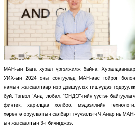
МАН-ын Бага хурал үргэлжилж байна. Хуралдаанаар
УИХ-ын 2024 оны сонгуульд МАН-аас тойрог болон
намын жагсаалтаар нэр дэвшүүлэх гишүүдээ тодруулж
буй. Тэгвэл "Анд глобал, “ОНДО”-гийн үүсгэн байгуулагч
финтек, харилцаа холбоо, мэдээллийн технологи,
хөрөнгө оруулалтын салбарт түүчээлэгч Ч.Анар нь МАН-
ын жагсаалтын 3-т бичигджээ.