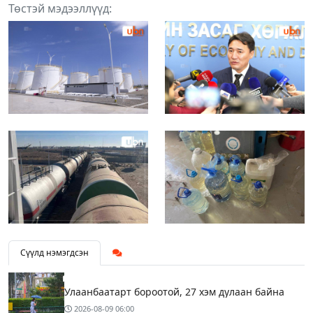
Төстэй мэдээллүүд:
Сүүлд нэмэгдсэн
Улаанбаатарт бороотой, 27 хэм дулаан байна
2026-08-09
06:00