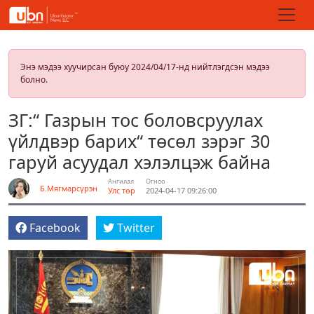
Энэ мэдээ хуучирсан буюу 2024/04/17-нд нийтлэгдсэн мэдээ
болно.
ЗГ:“ Газрын тос боловсруулах
үйлдвэр барих“ төсөл зэрэг 30
гаруй асуудал хэлэлцэж байна
Ангилал
Огноо
Б.Мягмарсүрэн
Улс төр
2024-04-17 09:26:00
Facebook
Twitter