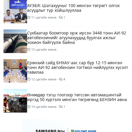
АҮЭБЯ: Шатахууныг 100 мянган төгрөгт олгох
асуудлыг түр хойшлууллаа
11 цагийн өмнө
1
Сүхбаатар боомтоор орж ирсэн 3448 тонн АИ-92
автобензинийг агуулахуудад буулгах ажлыг
зохион байгуулж байна
12 цагийн өмнө
Ерөнхий сайд БНХАУ-аас сар бүр 12-15 мянган
тонн АИ-92 автобензин тогтмол нийлүүлэх хүсэлт
тавилаа
12 цагийн өмнө
4
Өнөөдөр тэгш тоогоор төгссөн автомашинтай
иргэд 50 хүртэлх мянган төгрөгөнд БЕНЗИН авна
14 цагийн өмнө
1
Өнөөдөр” Аавуудын баяр”-ын өдөр