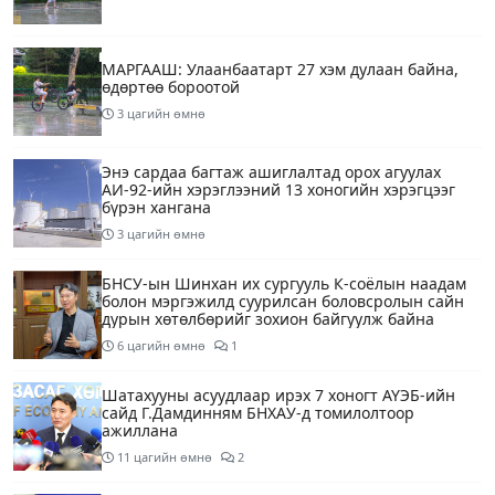
МАРГААШ: Улаанбаатарт 27 хэм дулаан байна,
өдөртөө бороотой
3 цагийн өмнө
Энэ сардаа багтаж ашиглалтад орох агуулах
АИ-92-ийн хэрэглээний 13 хоногийн хэрэгцээг
бүрэн хангана
3 цагийн өмнө
БНСУ-ын Шинхан их сургууль К-соёлын наадам
болон мэргэжилд суурилсан боловсролын сайн
дурын хөтөлбөрийг зохион байгуулж байна
6 цагийн өмнө
1
Шатахууны асуудлаар ирэх 7 хоногт АҮЭБ-ийн
сайд Г.Дамдинням БНХАУ-д томилолтоор
ажиллана
11 цагийн өмнө
2