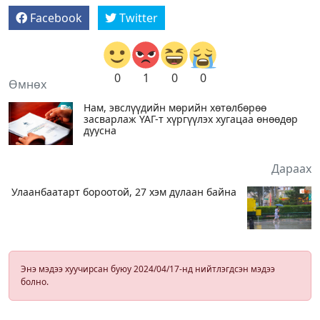
Facebook
Twitter
0
1
0
0
Өмнөх
Нам, эвслүүдийн мөрийн хөтөлбөрөө
засварлаж ҮАГ-т хүргүүлэх хугацаа өнөөдөр
дуусна
Дараах
Улаанбаатарт бороотой, 27 хэм дулаан байна
Энэ мэдээ хуучирсан буюу 2024/04/17-нд нийтлэгдсэн мэдээ
болно.