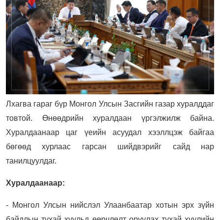
Лхагва гараг бүр Монгол Улсын Засгийн газар хуралддаг
товтой. Өнөөдрийн хуралдаан үргэлжилж байна.
Хуралдаанаар цаг үеийн асуудал хээллцэж байгаа
бөгөөд хурлаас гарсан шийдвэрийг сайд нар
танилцуулдаг.
Хуралдаанаар:
- Монгол Улсын нийслэл Улаанбаатар хотын эрх зүйн
байдлын тухай хуульд өөрчлөлт оруулах тухай хуулийн