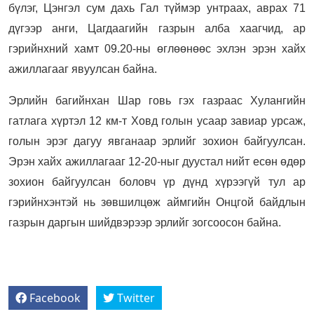
бүлэг, Цэнгэл сум дахь Гал түймэр унтраах, аврах 71
дүгээр анги, Цагдаагийн газрын алба хаагчид, ар
гэрийнхний хамт 09.20-ны өглөөнөөс эхлэн эрэн хайх
ажиллагааг явуулсан байна.
Эрлийн багийнхан Шар говь гэх газраас Хулангийн
гатлага хүртэл 12 км-т Ховд голын усаар завиар урсаж,
голын эрэг дагуу явганаар эрлийг зохион байгуулсан.
Эрэн хайх ажиллагааг 12-20-ныг дуустал нийт есөн өдөр
зохион байгуулсан боловч үр дүнд хүрээгүй тул ар
гэрийнхэнтэй нь зөвшилцөж аймгийн Онцгой байдлын
газрын даргын шийдвэрээр эрлийг зогсоосон байна.
Facebook
Twitter