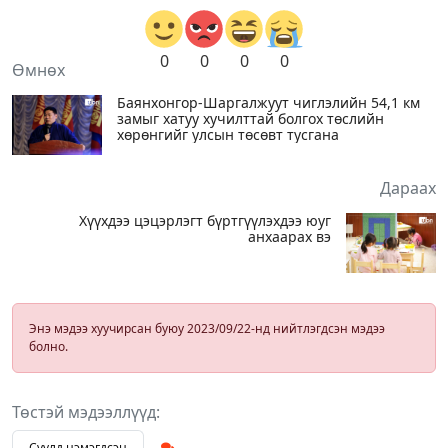
0
0
0
0
Өмнөх
Баянхонгор-Шаргалжуут чиглэлийн 54,1 км
замыг хатуу хучилттай болгох төслийн
хөрөнгийг улсын төсөвт тусгана
Дараах
Хүүхдээ цэцэрлэгт бүртгүүлэхдээ юуг
анхаарах вэ
Энэ мэдээ хуучирсан буюу 2023/09/22-нд нийтлэгдсэн мэдээ
болно.
Төстэй мэдээллүүд:
Сүүлд нэмэгдсэн