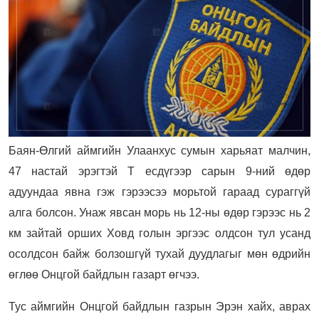
Баян-Өлгий аймгийн Улаанхус сумын харьяат малчин,
47 настай эрэгтэй Т есдүгээр сарын 9-ний өдөр
адуундаа явна гэж гэрээсээ морьтой гараад сураггүй
алга болсон. Унаж явсан морь нь 12-ны өдөр гэрээс нь 2
км зайтай орших Ховд голын эргээс олдсон тул усанд
осолдсон байж болзошгүй тухай дуудлагыг мөн өдрийн
өглөө Онцгой байдлын газарт өгчээ.
Тус аймгийн Онцгой байдлын газрын Эрэн хайх, аврах