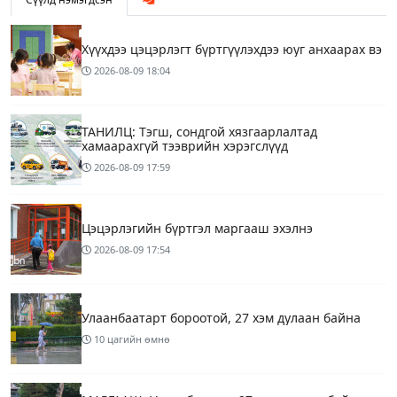
Хүүхдээ цэцэрлэгт бүртгүүлэхдээ юуг анхаарах вэ
2026-08-09
18:04
ТАНИЛЦ: Тэгш, сондгой хязгаарлалтад
хамаарахгүй тээврийн хэрэгслүүд
2026-08-09
17:59
Цэцэрлэгийн бүртгэл маргааш эхэлнэ
2026-08-09
17:54
Улаанбаатарт бороотой, 27 хэм дулаан байна
10 цагийн өмнө