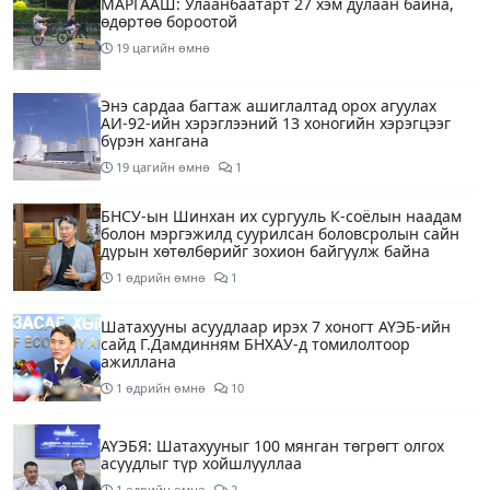
МАРГААШ: Улаанбаатарт 27 хэм дулаан байна,
өдөртөө бороотой
19 цагийн өмнө
Энэ сардаа багтаж ашиглалтад орох агуулах
АИ-92-ийн хэрэглээний 13 хоногийн хэрэгцээг
бүрэн хангана
19 цагийн өмнө
1
БНСУ-ын Шинхан их сургууль К-соёлын наадам
болон мэргэжилд суурилсан боловсролын сайн
дурын хөтөлбөрийг зохион байгуулж байна
1 өдрийн өмнө
1
Шатахууны асуудлаар ирэх 7 хоногт АҮЭБ-ийн
сайд Г.Дамдинням БНХАУ-д томилолтоор
ажиллана
1 өдрийн өмнө
10
АҮЭБЯ: Шатахууныг 100 мянган төгрөгт олгох
асуудлыг түр хойшлууллаа
1 өдрийн өмнө
2