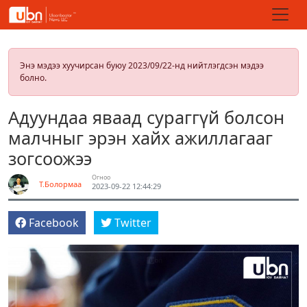
Энэ мэдээ хуучирсан буюу 2023/09/22-нд нийтлэгдсэн мэдээ
болно.
Адуундаа яваад сураггүй болсон
малчныг эрэн хайх ажиллагааг
зогсоожээ
Огноо
Т.Болормаа
2023-09-22 12:44:29
Facebook
Twitter