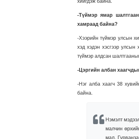
хийгдэж байна.
-Түймэр ямар шалтгаан
хамраад байна?
-Хээрийн түймэр улсын хи
хэд хэдэн хэсгээр улсын 
түймэр алдсан шалтгааныг
-Цэргийн албан хаагчды
-Нэг алба хаагч 38 хувий
байна.
Нэмэлт мэдээл
малчин өрхийн
мал, Гурванза