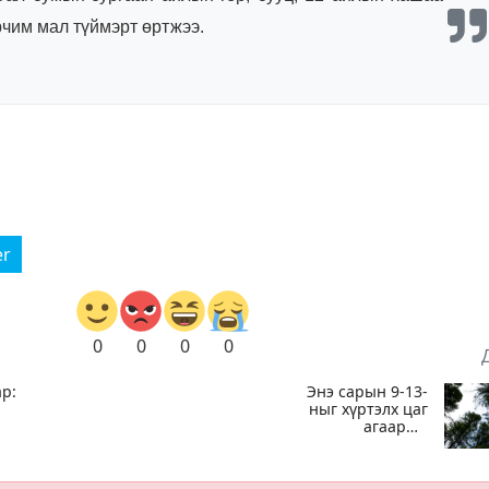
рчим мал түймэрт өртжээ.
er
0
0
0
0
р:
Энэ сарын 9-13-
ныг хүртэлх цаг
агаарын
урьдчилсан
төлөв
ох