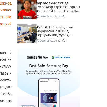
Тарвас ачих ажилд
Дорнод
туслахаар гэрээсээ гарсан
жиллаж
10 настай охиныг 7 дахь
өдрөө хайж байна
2026-08-07
10:02
1
ЕГ-аас
рөнхий
АҮЭБЯ: Тэгш, сондгойг
мөрдөөгүй 7 ШТС-д
торгууль ногдуулах,
тусгай зөвшөөрлийг нь
2026-08-07
09:52
1
цуцлах хүртэл арга
хэмжээ авахыг сануулав
Боловсролын сайд Л.Энх-
лийн 6
Амгалан Pearson
компанийн
эргийн
удирдлагуудтай уулзаж,
2026-08-07
09:47
 Чулуун
хамтын ажиллагааг
гүнзгийрүүлэх талаар
газрын
ярилцжээ
Улаанбаатарт 29 хэм
үүнтэй
дулаан байна
гацаат
3 цагийн өмнө
н алба
С.Амарсайхан: Дуусаагүй
мчилгээ
барилгад урьдчилсан