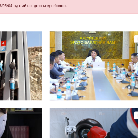
өл
3/05/04-нд нийтлэгдсэн мэдээ болно.