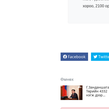
хороо, 2100 о
Facebook
Twitt
Өмнөх
Г.Занданшата
Төрийн 4332
нэгж дээр
аливаа
нөлөөллийг
таслан зогсо