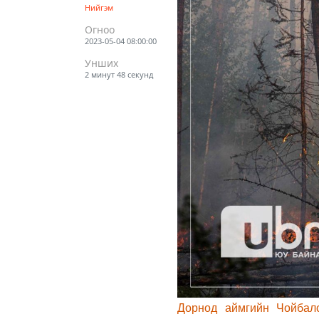
Нийгэм
Огноо
2023-05-04 08:00:00
Унших
2 минут 48 секунд
Дорнод аймгийн Чойбалс