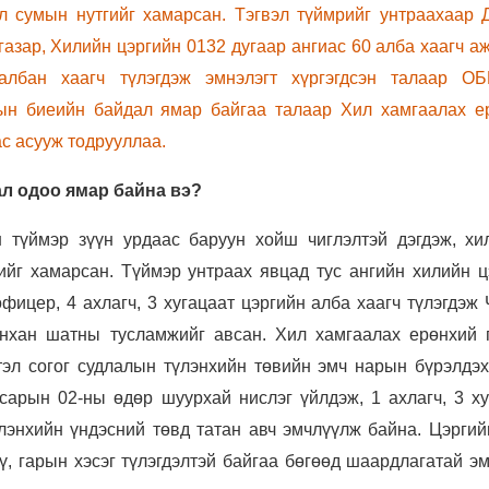
ал сумын нутгийг хамарсан. Тэгвэл түймрийг унтраахаар 
азар, Хилийн цэргийн 0132 дугаар ангиас 60 алба хаагч а
лбан хаагч түлэгдэж эмнэлэгт хүргэгдсэн талаар ОБ
дын биеийн байдал ямар байгаа талаар Хил хамгаалах е
с асууж тодрууллаа.
л одоо ямар байна вэ?
н түймэр зүүн урдаас баруун хойш чиглэлтэй дэгдэж, хи
ийг хамарсан. Түймэр унтраах явцад тус ангийн хилийн ц
фицер, 4 ахлагч, 3 хугацаат цэргийн алба хаагч түлэгдэж
анхан шатны тусламжийг авсан. Хил хамгаалах ерөнхий 
тэл согог судлалын түлэнхийн төвийн эмч нарын бүрэлдэх
сарын 02-ны өдөр шуурхай нислэг үйлдэж, 1 ахлагч, 3 ху
лэнхийн үндэсний төвд татан авч эмчлүүлж байна. Цэргий
үү, гарын хэсэг түлэгдэлтэй байгаа бөгөөд шаардлагатай э