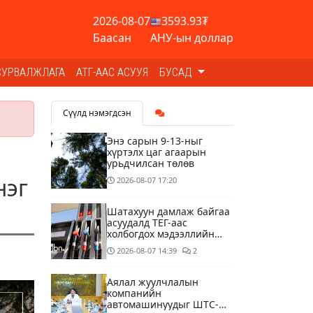
2026-08-07
3593.93₮
Баасан
АНУ-ын доллар
СУРВАЛЖЛАГА
АТГ-ААС АСУУЯ
БУСАД
Сүүлд нэмэгдсэн
Энэ сарын 9-13-ныг
хүртэлх цаг агаарын
урьдчилсан төлөв
нэг
2026-08-07
17:20
Шатахуун дамлаж байгаа
асуудалд ТЕГ-аас
холбогдох мэдээллийн
дагуу шалгалтын
2026-08-07
14:39
2
ажиллагааг эрчимжүүлж
байна
Аялал жуулчлалын
компанийн
автомашинуудыг ШТС-