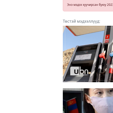
ёс зүйн зөвл
Энэ мэдээ хуучирсан буюу 202
ажиллана
Төстэй мэдээллүүд: