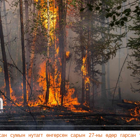
ан сумын нутагт өнгөрсөн сарын 27-ны өдөр гарсан 