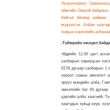
Чулуунхороот, Гурванзаг
аймгийн Онцгой байдлын г
байгаа бөгөөд найман а
мэдээлсэн. Албан хаагч
газрын хэвлэлийн албанаа
-Түймрийн нөхцөл байда
-
Өдрийн 11.00 цагт асса
салбарын хариуцсан хэсг
0278 дугаар салбарын 1 о
хороот сумын эмнэлэгт 
эрүүл мэндийн алба, Гэм
эмнэлгийн баг 05 дугаар 
цэргийн алба хаагчийг Тү
хаагчдын хувьд нүүр, хүз