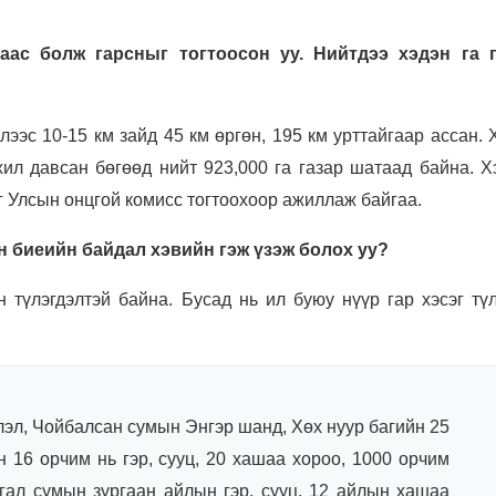
аас болж гарсныг тогтоосон уу. Нийтдээ хэдэн га 
лээс 10-15 км зайд 45 км өргөн, 195 км урттайгаар ассан.
хил давсан бөгөөд нийт 923,000 га газар шатаад байна. Х
 Улсын онцгой комисс тогтоохоор ажиллаж байгаа.
н биеийн байдал хэвийн гэж үзэж болох уу?
н түлэгдэлтэй байна. Бусад нь ил буюу нүүр гар хэсэг тү
эл, Чойбалсан сумын Энгэр шанд, Хөх нуур багийн 25
 16 орчим нь гэр, сууц, 20 хашаа хороо, 1000 орчим
гал сумын зургаан айлын гэр, сууц, 12 айлын хашаа