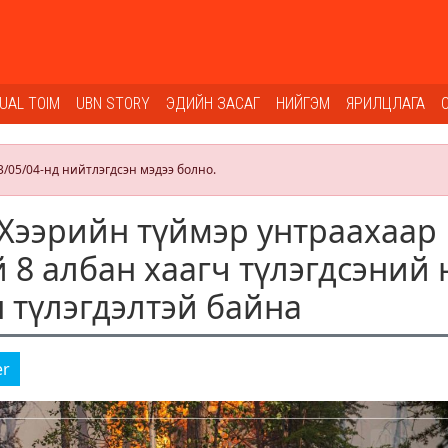
SUAL TOIM
UBN STORY
ЭДИЙН ЗАСАГ
НИЙГЭМ
ЯРИЛЦЛАГА
3/05/04-нд нийтлэгдсэн мэдээ болно.
Хээрийн түймэр унтраахаар
 8 албан хаагч түлэгдсэний 
н түлэгдэлтэй байна
er