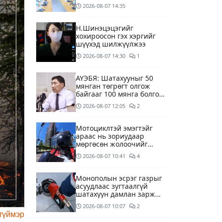
ууд хязгаарлалтгүйгээр
2026-08-07
14:35
шатахуун олгох
боломжоор хангана
Н.Шинэцэцэгийг
хохироосон гэх хэргийг
шүүхэд шилжүүлжээ
2026-08-07
14:30
1
АҮЭБЯ: Шатахууныг 50
мянган төгрөгт олгож
байгааг 100 мянга болгож
нэмэгдүүлэхээр ажиллаж
2026-08-07
12:05
2
байна
Мотоциклтэй эмэгтэйг
араас нь зориудаар
мөргөсөн жолоочийг
ажлаас нь чөлөөлжээ
2026-08-07
10:41
4
Монополын эсрэг газрыг
асуудлаас зугтаалгүй
шатахуун дамлан зарж
буй асуудалд хяналт
2026-08-07
10:07
2
тавихыг үүрэгдэв
түймэр