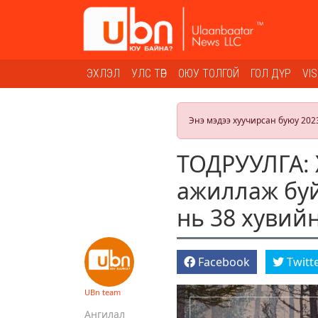
ЭХЛЭЛ
УЛС ТӨР
ОЮУ ТОЛГОЙ
ГОЛ ДҮР
VI
Энэ мэдээ хуучирсан буюу 202
ТОДРУУЛГА: 
ажиллаж буй
нь 38 хувий
Facebook
Twitt
UBn team
Ангилал