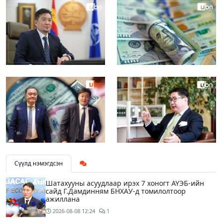
Сүүлд нэмэгдсэн
Шатахууны асуудлаар ирэх 7 хоногт АҮЭБ-ийн
сайд Г.Дамдинням БНХАУ-д томилолтоор
ажиллана
2026-08-08
12:24
1