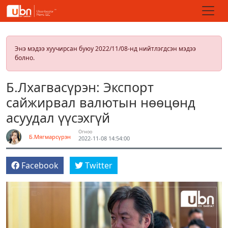
Энэ мэдээ хуучирсан буюу 2022/11/08-нд нийтлэгдсэн мэдээ
болно.
Б.Лхагвасүрэн: Экспорт
сайжирвал валютын нөөцөнд
асуудал үүсэхгүй
Огноо
Б.Мягмарсүрэн
2022-11-08 14:54:00
Facebook
Twitter