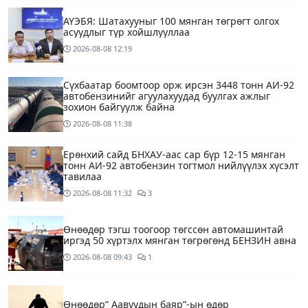
АҮЭБЯ: Шатахууныг 100 мянган төгрөгт олгох
асуудлыг түр хойшлууллаа
2026-08-08
12:19
Сүхбаатар боомтоор орж ирсэн 3448 тонн АИ-92
автобензинийг агуулахуудад буулгах ажлыг
зохион байгуулж байна
2026-08-08
11:38
Ерөнхий сайд БНХАУ-аас сар бүр 12-15 мянган
тонн АИ-92 автобензин тогтмол нийлүүлэх хүсэлт
тавилаа
2026-08-08
11:32
3
Өнөөдөр тэгш тоогоор төгссөн автомашинтай
иргэд 50 хүртэлх мянган төгрөгөнд БЕНЗИН авна
2026-08-08
09:43
1
Өнөөдөр” Аавуудын баяр”-ын өдөр