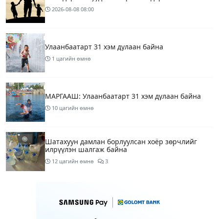
2026-08-08
08:00
Улаанбаатарт 31 хэм дулаан байна
1 цагийн өмнө
МАРГААШ: Улаанбаатарт 31 хэм дулаан байна
10 цагийн өмнө
Шатахуун дамлан борлуулсан хоёр зөрчлийг
илрүүлэн шалгаж байна
12 цагийн өмнө
3
Энэ сарын 9-13-ныг хүртэлх цаг агаарын
урьдчилсан төлөв
13 цагийн өмнө