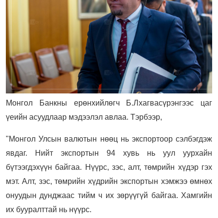
Монгол Банкны ерөнхийлөгч Б.Лхагвасүрэнгээс цаг
үеийн асуудлаар мэдээлэл авлаа. Тэрбээр,
"Монгол Улсын валютын нөөц нь экспортоор сэлбэгдэж
явдаг. Нийт экспортын 94 хувь нь уул уурхайн
бүтээгдэхүүн байгаа. Нүүрс, зэс, алт, төмрийн хүдэр гэх
мэт. Алт, зэс, төмрийн хүдрийн экспортын хэмжээ өмнөх
онуудын дунджаас тийм ч их зөрүүгүй байгаа. Хамгийн
их бууралттай нь нүүрс.