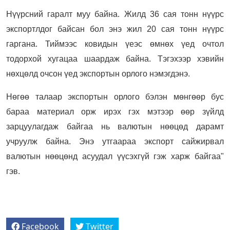
Нүүрсний гаралт муу байна. Жилд 36 сая тонн нүүрс
экспортлдог байсан бол энэ жил 20 сая тонн нүүрс
гаргана. Тиймээс ковидын үеэс өмнөх үед очтол
тодорхой хугацаа шаардаж байна. Тэгэхээр хэвийн
нөхцөлд очсон үед экспортын орлого нэмэгдэнэ.
Нөгөө талаар экспортын орлого бэлэн мөнгөөр бус
бараа материал орж ирэх гэх мэтээр өөр зүйлд
зарцуулагдаж байгаа нь валютын нөөцөд дарамт
учруулж байна. Энэ утгаараа экспорт сайжирвал
валютын нөөцөнд асуудал үүсэхгүй гэж харж байгаа"
гэв.
Facebook
Twitter