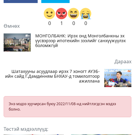
0
1
0
0
Өмнөх
МОНГОЛБАНК: Ирэх онд Монголбанкны эх
үүсвэрээр ипотeкийн зээлийг санхүүжүүлэх
боломжгүй
Дараах
Шатахууны асуудлаар ирэх 7 хоногт АҮЭБ-
ийн сайд Г.Дамдинням БНХАУ-д томилолтоор
ажиллана
Энэ мэдээ хуучирсан буюу 2022/11/08-нд нийтлэгдсэн мэдээ
болно.
Төстэй мэдээллүүд: