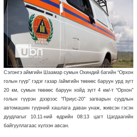
Сэлэнгэ аймгийн Шаамар сумын Охиндий багийн “Орхон
голын гүүр” гэдэг газар /аймгийн төвөөс баруун урд зүгт
20 км, сумын төвөөс баруун хойд зүгт 4 км/-т “Орхон”
голын гүүрэн дээрээс “Приус-20” загварын суудлын
автомашин гүүрний хашлага даван унаж, живсэн гэсэн
дуудлагыг 10.11-ний өдрийн 08:13 цагт Цагдаагийн
байгууллагаас хүлээн авсан.