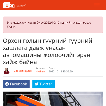
Энэ мэдээ хуучирсан буюу 2022/10/12-нд нийтлэгдсэн мэдээ
болно.
Орхон голын гүүрний гүүрний
хашлага давж унасан
автомашины жолоочийг эрэн
хайж байна
Ангилал
Огноо
Ц.Янжиндулам
Нийгэм
2022-10-12 15:33:39
Facebook
Twitter