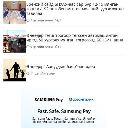
Ерөнхий сайд БНХАУ-аас сар бүр 12-15 мянган
тонн АИ-92 автобензин тогтмол нийлүүлэх хүсэлт
тавилаа
7 цагийн өмнө
4
Өнөөдөр тэгш тоогоор төгссөн автомашинтай
иргэд 50 хүртэлх мянган төгрөгөнд БЕНЗИН авна
9 цагийн өмнө
1
Өнөөдөр” Аавуудын баяр”-ын өдөр
11 цагийн өмнө
Улаанбаатарт 31 хэм дулаан байна
13 цагийн өмнө
МАРГААШ: Улаанбаатарт 31 хэм дулаан байна