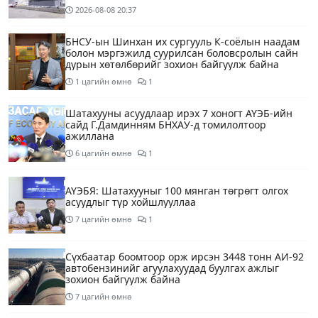
2026-08-08
20:37
БНСУ-ын Шинхан их сургууль К-соёлын наадам
болон мэргэжилд суурилсан боловсролын сайн
дурын хөтөлбөрийг зохион байгуулж байна
1 цагийн өмнө
1
Шатахууны асуудлаар ирэх 7 хоногт АҮЭБ-ийн
сайд Г.Дамдинням БНХАУ-д томилолтоор
ажиллана
6 цагийн өмнө
1
АҮЭБЯ: Шатахууныг 100 мянган төгрөгт олгох
асуудлыг түр хойшлууллаа
7 цагийн өмнө
1
Сүхбаатар боомтоор орж ирсэн 3448 тонн АИ-92
автобензинийг агуулахуудад буулгах ажлыг
зохион байгуулж байна
7 цагийн өмнө