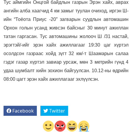
Тус аймгийн Онцгой байдлын газрын Эрэн хайх, аврах
ангийн алба хаагчид 4 км замыг туулан очиход, иргэн Ш-
ийн “Тоёота Приус -20” загварын суудлын автомашин
Орхон голын усанд живсэн байсныг 30 минут ажиллан
татан гаргасан. Тус автомашины жолооч Ш /31 настай,
эрэгтэй/-ийг эрэн хайх ажиллагааг 19:30 цаг хүртэл
осолдсон газраас хойд зүгт 32 км/-т Шаамарын салаа
гэдэг газар хүртэл завиар урсаж, мөн 3 метрийн гүнд 4
удаа шумбалт хийн зохион байгуулсан. 10.12-ны өдрийн
08:00 цагт эрэн хайх ажиллагааг эхлүүлсэн.
Facebook
Twitter