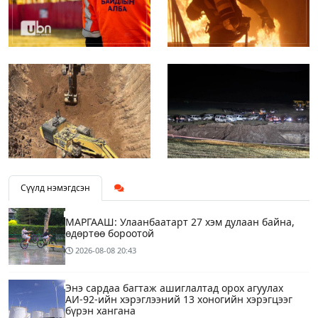
Сүүлд нэмэгдсэн
МАРГААШ: Улаанбаатарт 27 хэм дулаан байна,
өдөртөө бороотой
2026-08-08
20:43
Энэ сардаа багтаж ашиглалтад орох агуулах
АИ-92-ийн хэрэглээний 13 хоногийн хэрэгцээг
бүрэн хангана