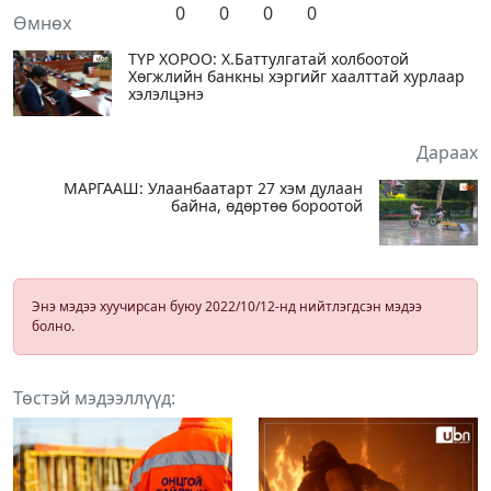
0
0
0
0
Өмнөх
ТҮР ХОРОО: Х.Баттулгатай холбоотой
Хөгжлийн банкны хэргийг хаалттай хурлаар
хэлэлцэнэ
Дараах
МАРГААШ: Улаанбаатарт 27 хэм дулаан
байна, өдөртөө бороотой
Энэ мэдээ хуучирсан буюу 2022/10/12-нд нийтлэгдсэн мэдээ
болно.
Төстэй мэдээллүүд: