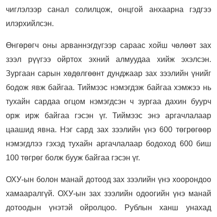
чиглэлээр санал солилцож, онцгой анхаарна гэдгээ
илэрхийлсэн.
Өнгөрөгч оны арваннэгдүгээр сараас хойш чөлөөт зах
зээл рүүгээ ойртох эхний алмуудаа хийж эхэлсэн.
Зургаан сарын хөдөлгөөнт дунджаар зах зээлийн үнийг
бодож явж байгаа. Тиймээс нэмэгдэж байгаа хэмжээ нь
тухайн сардаа огцом нэмэгдсэн ч зургаа дахин буурч
орж ирж байгаа гэсэн үг. Тиймээс энэ аргачлалаар
цаашид явна. Нэг сард зах зээлийн үнэ 600 төгрөгөөр
нэмэгдлээ гэхэд тухайн аргачлалаар бодоход 600 биш
100 төгрөг болж бууж байгаа гэсэн үг.
ОХУ-ын болон манай дотоод зах зээлийн үнэ хоорондоо
хамааралгүй. ОХУ-ын зах зээлийн одоогийн үнэ манай
дотоодын үнэтэй ойролцоо. Рублын ханш унахад