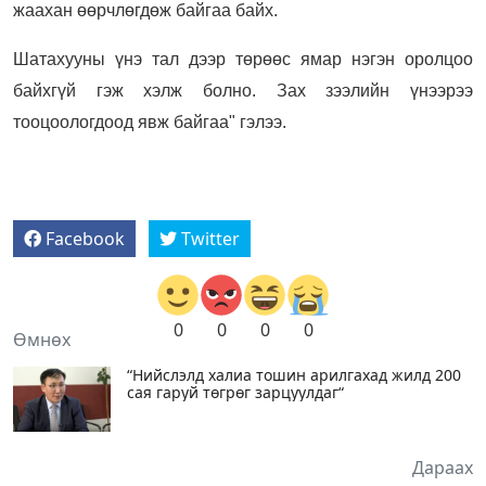
жаахан өөрчлөгдөж байгаа байх.
Шатахууны үнэ тал дээр төрөөс ямар нэгэн оролцоо
байхгүй гэж хэлж болно. Зах зээлийн үнээрээ
тооцоологдоод явж байгаа" гэлээ.
Facebook
Twitter
0
0
0
0
Өмнөх
“Нийслэлд халиа тошин арилгахад жилд 200
сая гаруй төгрөг зарцуулдаг“
Дараах