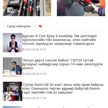
Сүүлд нэмэгдсэн
Дуучин A Cool буюу Б.Анхбаяр Төв цэнгэлдэх
хүрээлэнгийн Үйл ажиллагаа, олон нийтийн
тоглолт хариуцсан захирлаар томилогджээ
2026-08-06
16:07
“Хотын дарга сонсож байна” 150150 тусгай
дугаарыг наймдугаар сарын 14-нөөс ажиллуулж
эхэлнэ
2026-08-06
16:03
“Супер бэлэгтэй 20 жил“ аяны хоёр өрөө байрны
эзэн: Охиныхоо төрсөн өдрөөр байртай болно
гэдэг хамгийн том аз завшаан
2026-08-06
12:56