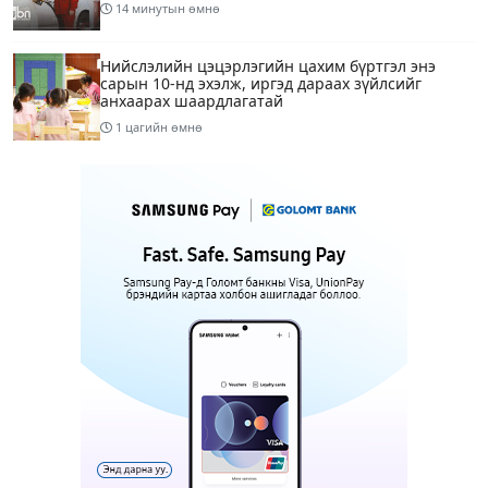
14 минутын өмнө
Нийслэлийн цэцэрлэгийн цахим бүртгэл энэ
сарын 10-нд эхэлж, иргэд дараах зүйлсийг
анхаарах шаардлагатай
1 цагийн өмнө
Улаанбаатарт 28 хэм дулаан
4 цагийн өмнө
1
Татварын өртэй шатахуун импортлогч ААН-
үүдийн дансыг битүүмжлэхгүй
13 цагийн өмнө
Маргааш Улаанбаатарт 28 хэм дулаан, багавтар
үүлтэй
15 цагийн өмнө