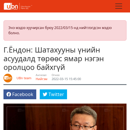
Энэ мэдээ хуучирсан буюу 2022/03/15-нд нийтлэгдсэн мэдээ
болно.
Г.Ёндон: Шатахууны үнийн
асуудалд төрөөс ямар нэгэн
оролцоо байхгүй
Ангилал
Огноо
UBn team
Нийгэм
2022-03-15 15:45:00
Facebook
Twitter