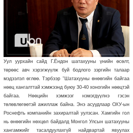
Уул уурхайн сайд Г.Ёндон шатахууны үнийн өсөлт,
төрөөс авч хэрэгжүүлж буй бодлого зэргийн талаар
мэдээлэл өглөө. Тэрбээр "Шатахууны өнөөгийн байгаа
нөөц хангалттай хэмжээнд буюу 30-40 хоногийн нөөцтэй
байгаа. Нөөцийн хэмжээг нэмэгдүүлнэ гэсэн
төлөвлөгөөтэй ажиллаж байна. Энэ асуудлаар ОХУ-ын
Роснефть компанийн захиралтай уулзсан. Хамгийн гол
нь өнөөгийн нөхцөл байдалд Монгол Улсын шатахууны
хангамжийг тасалдуулахгүй найдвартай явуулах