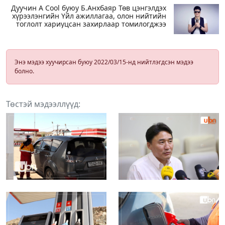
Дуучин A Cool буюу Б.Анхбаяр Төв цэнгэлдэх
хүрээлэнгийн Үйл ажиллагаа, олон нийтийн
тоглолт хариуцсан захирлаар томилогджээ
Энэ мэдээ хуучирсан буюу 2022/03/15-нд нийтлэгдсэн мэдээ
болно.
Төстэй мэдээллүүд: