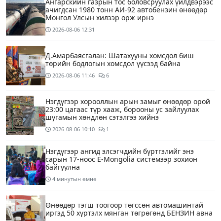
Ангарскийн газрын тос боловсруулах үйлдвэрээс
ачигдсан 1980 тонн АИ-92 автобензин өнөөдөр
Монгол Улсын хилээр орж ирнэ
2026-08-06
12:31
Д.Амарбаясгалан: Шатахууны хомсдол биш
төрийн бодлогын хомсдол үүсээд байна
2026-08-06
11:46
6
Нэгдүгээр хорооллын арын замыг өнөөдөр орой
23:00 цагаас түр хааж, борооны ус зайлуулах
шугамын хөндлөн сэтэлгээ хийнэ
2026-08-06
10:10
1
Нэгдүгээр ангид элсэгчдийн бүртгэлийг энэ
сарын 17-ноос E-Mongolia системээр зохион
байгуулна
4 минутын өмнө
Өнөөдөр тэгш тоогоор төгссөн автомашинтай
иргэд 50 хүртэлх мянган төгрөгөнд БЕНЗИН авна