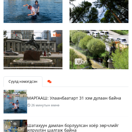
Сүүлд нэмэгдсэн
МАРГААШ: Улаанбаатарт 31 хэм дулаан байна
26 минутын өмнө
Шатахуун дамлан борлуулсан хоёр зөрчлийг
илрүүлэн шалгаж байна