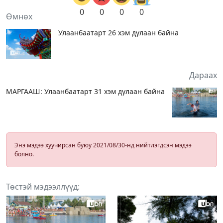
0
0
0
0
Өмнөх
Улаанбаатарт 26 хэм дулаан байна
Дараах
МАРГААШ: Улаанбаатарт 31 хэм дулаан байна
Энэ мэдээ хуучирсан буюу 2021/08/30-нд нийтлэгдсэн мэдээ
болно.
Төстэй мэдээллүүд: