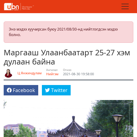
Энэ мэдээ хуучирсан буюу 2021/08/30-нд нийтлэгдсэн мэдээ
болно.
Маргааш Улаанбаатарт 25-27 хэм
дулаан байна
Ангилал
Огноо
Ц.Янжиндулам
Нийгэм
2021-08-30 19:58:00
Facebook
Twitter