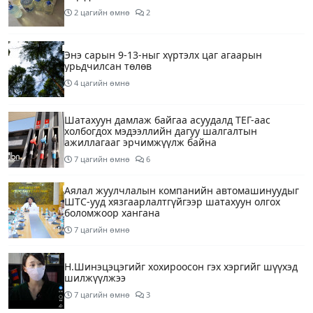
2 цагийн өмнө
2
Энэ сарын 9-13-ныг хүртэлх цаг агаарын
урьдчилсан төлөв
4 цагийн өмнө
Шатахуун дамлаж байгаа асуудалд ТЕГ-аас
холбогдох мэдээллийн дагуу шалгалтын
ажиллагааг эрчимжүүлж байна
7 цагийн өмнө
6
Аялал жуулчлалын компанийн автомашинуудыг
ШТС-ууд хязгаарлалтгүйгээр шатахуун олгох
боломжоор хангана
7 цагийн өмнө
Н.Шинэцэцэгийг хохироосон гэх хэргийг шүүхэд
шилжүүлжээ
7 цагийн өмнө
3