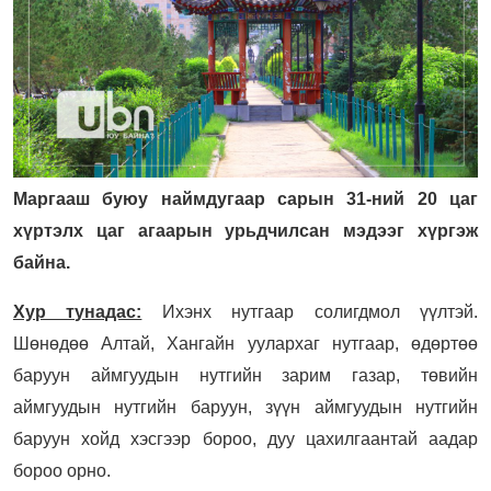
Маргааш буюу наймдугаар сарын 31-ний 20 цаг
хүртэлх цаг агаарын урьдчилсан мэдээг хүргэж
байна.
Хур тунадас:
Ихэнх нутгаар солигдмол үүлтэй.
Шөнөдөө Алтай, Хангайн уулархаг нутгаар, өдөртөө
баруун аймгуудын нутгийн зарим газар, төвийн
аймгуудын нутгийн баруун, зүүн аймгуудын нутгийн
баруун хойд хэсгээр бороо, дуу цахилгаантай аадар
бороо орно.