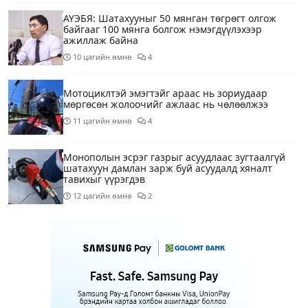
АҮЭБЯ: Шатахууныг 50 мянган төгрөгт олгож
байгааг 100 мянга болгож нэмэгдүүлэхээр
ажиллаж байна
10 цагийн өмнө
4
Мотоциклтэй эмэгтэйг араас нь зориудаар
мөргөсөн жолоочийг ажлаас нь чөлөөлжээ
11 цагийн өмнө
4
Монополын эсрэг газрыг асуудлаас зугтаалгүй
шатахуун дамлан зарж буй асуудалд хяналт
тавихыг үүрэгдэв
12 цагийн өмнө
2
Тарвас ачих ажилд туслахаар гэрээсээ гарсан 10
настай охиныг 7 дахь өдрөө хайж байна
12 цагийн өмнө
2
АҮЭБЯ: Тэгш, сондгойг мөрдөөгүй 7 ШТС-д
торгууль ногдуулах, тусгай зөвшөөрлийг нь