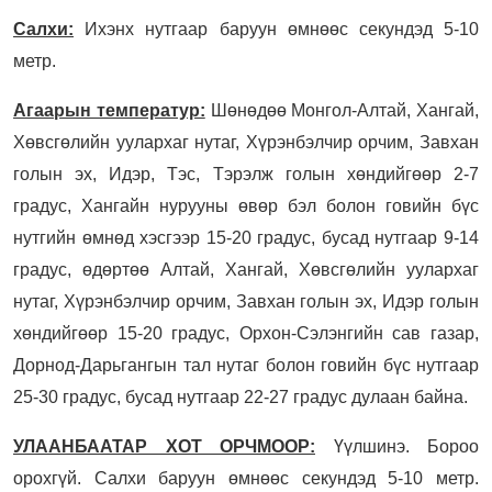
Салхи:
Ихэнх нутгаар баруун өмнөөс секундэд 5-10
метр.
Агаарын температур:
Шөнөдөө Монгол-Алтай, Хангай,
Хөвсгөлийн уулархаг нутаг, Хүрэнбэлчир орчим, Завхан
голын эх, Идэр, Тэс, Тэрэлж голын хөндийгөөр 2-7
градус, Хангайн нурууны өвөр бэл болон говийн бүс
нутгийн өмнөд хэсгээр 15-20 градус, бусад нутгаар 9-14
градус, өдөртөө Алтай, Хангай, Хөвсгөлийн уулархаг
нутаг, Хүрэнбэлчир орчим, Завхан голын эх, Идэр голын
хөндийгөөр 15-20 градус, Орхон-Сэлэнгийн сав газар,
Дорнод-Дарьгангын тал нутаг болон говийн бүс нутгаар
25-30 градус, бусад нутгаар 22-27 градус дулаан байна.
УЛААНБААТАР ХОТ ОРЧМООР:
Үүлшинэ. Бороо
орохгүй. Салхи баруун өмнөөс секундэд 5-10 метр.