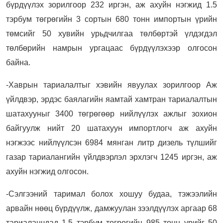
бүрдүүлэх зорилгоор 232 иргэн, аж ахуйн нэгжид 1.5
тэрбум төгрөгийн 3 сортын 680 тонн импортын үрийн
төмсийг 50 хувийн урьдчилгаа төлбөртэй үлдэгдэл
төлбөрийн намрын ургацаас бүрдүүлэхээр олгосон
байна.
-Хаврын тариалалтыг хэвийн явуулах зорилгоор Аж
үйлдвэр, эрдэс баялагийн яамтай хамтран тариалалтын
шатахууныг 3400 төгрөгөөр нийлүүлэх ажлыг зохион
байгуулж нийт 20 шатахуун импортлогч аж ахуйн
нэгжээс нийлүүлсэн 6984 мянган литр дизель түлшийг
газар тариалангийн үйлдвэрлэл эрхлэгч 1245 иргэн, аж
ахуйн нэгжид олгосон.
-Сэлгээний таримал болох хошуу будаа, тэжээлийн
арвайн нөөц бүрдүүлж, дамжуулан зээлдүүлэх аргаар 68
тариаланчдад 1.5 тэрбум төгрөгийн 985 тонн үрийг 50