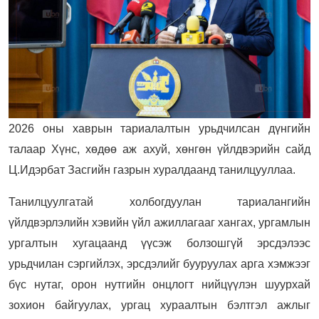
2026 оны хаврын тариалалтын урьдчилсан дүнгийн
талаар Хүнс, хөдөө аж ахуй, хөнгөн үйлдвэрийн сайд
Ц.Идэрбат Засгийн газрын хуралдаанд танилцууллаа.
Танилцуулгатай холбогдуулан тариалангийн
үйлдвэрлэлийн хэвийн үйл ажиллагааг хангах, ургамлын
ургалтын хугацаанд үүсэж болзошгүй эрсдэлээс
урьдчилан сэргийлэх, эрсдэлийг бууруулах арга хэмжээг
бүс нутаг, орон нутгийн онцлогт нийцүүлэн шуурхай
зохион байгуулах, ургац хураалтын бэлтгэл ажлыг