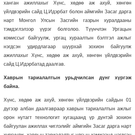
ханган ажиллахыг Хүнс, хөдөө аж ахуй, хөнгөн
үйлдвэрийн сайд Ц.Идэрбат болон аймгийн Засаг дарга
нарт Монгол Улсын Засгийн газрын хуралдааны
тэмдэглэлээр үүрэг болголоо. Түүнчлэн Ургацын
комиссыг байгуулж, ургац хураалтын бэлтгэл ажлыг
нэгдсэн удирдлагаар шуурхай зохион байгуулж
ажиллахыг Хүнс, хөдөө аж ахуй, хөнгөн үйлдвэрийн
сайд Ц.Идэрбатад даалгав.
Хаврын тариалалтын урьдчилсан дүнг хүргэж
байна.
Хүнс, хөдөө аж ахуй, хөнгөн үйлдвэрийн сайдын 01
дүгээр албан даалгавраар хаврын тариалалтын ажлыг
орон нутагт технологит хугацаанд үр дүнтэй зохион
байгуулан ажиллах чиглэлийг аймгийн Засаг дарга нарт
хүргүүлж, хаврын тариалалтыг улсын хэмжээнд нэгдсэн