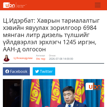
Ц.Идэрбат: Хаврын тариалалтыг
хэвийн явуулах зорилгоор 6984
мянган литр дизель түлшийг
үйлдвэрлэл эрхлэгч 1245 иргэн,
ААН-д олгосон
Ангилал
Огноо
Ц.Янжиндулам
Улс төр
2026-07-08 14:00:00
Facebook
Twitter