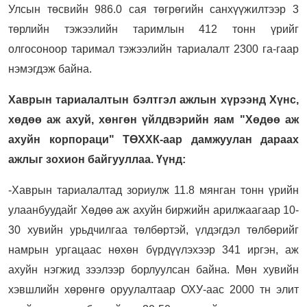
Улсын төсвийн 986.0 сая төгрөгийн санхүүжилтээр 3
төрлийн тэжээлийн таримлын 412 тонн үрийг
олгосоноор таримал тэжээлийн тариалалт 2300 га-гаар
нэмэгдэж байна.
Хаврын тариалалтын бэлтгэл ажлын хүрээнд Хүнс,
хөдөө аж ахуй, хөнгөн үйлдвэрийн яам "Хөдөө аж
ахуйн корпораци" ТӨХХК
-
аа
р дамжуулан
дараах
ажлыг зохион байгууллаа. Үүнд
:
-Хаврын тариалалтад зориулж 11.8 мянган тонн үрийн
улаанбуудайг Хөдөө аж ахуйн биржийн арилжаагаар 10-
30 хувийн урьдчилгаа төлбөртэй, үлдэгдэл төлбөрийг
намрын ургацаас нөхөн бүрдүүлэхээр 341 иргэн, аж
ахуйн нэгжид зээлээр борлуулсан байна. Мөн хувийн
хэвшлийн хөрөнгө оруулалтаар ОХУ-аас 2000 тн элит