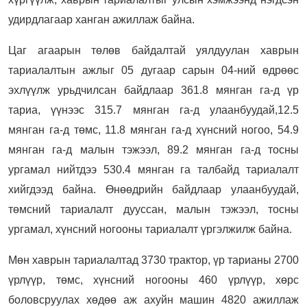
удирдлагаар ханган ажиллаж байна.
Цаг агаарын төлөв байдалтай уялдуулан хаврын
тариалалтын ажлыг 05 дугаар сарын 04-ний өдрөөс
эхлүүлж урьдчилсан байдлаар 361.8 мянган га-д үр
тариа, үүнээс 315.7 мянган га-д улаанбуудай,12.5
мянган га-д төмс, 11.8 мянган га-д хүнсний ногоо, 54.9
мянган га-д малын тэжээл, 89.2 мянган га-д тосны
ургамал нийтдээ 530.4 мянган га талбайд тариалалт
хийгдээд байна. Өнөөдрийн байдлаар улаанбуудай,
төмсний тариалалт дууссан, малын тэжээл, тосны
ургамал, хүнсний ногооны тариалалт үргэлжилж байна.
Мөн хаврын тариалалтад 3730 трактор, үр тарианы 2700
үрлүүр, төмс, хүнсний ногооны 460 үрлүүр, хөрс
боловсруулах хөдөө аж ахуйн машин 4820 ажиллаж