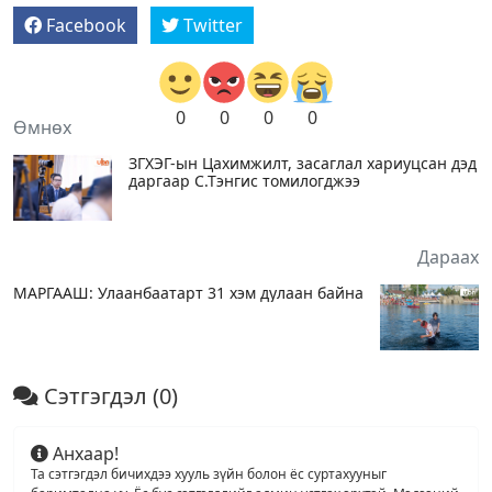
Facebook
Twitter
0
0
0
0
Өмнөх
ЗГХЭГ-ын Цахимжилт, засаглал хариуцсан дэд
даргаар С.Тэнгис томилогджээ
Дараах
МАРГААШ: Улаанбаатарт 31 хэм дулаан байна
Сэтгэгдэл
(0)
Анхаар!
Та сэтгэгдэл бичихдээ хууль зүйн болон ёс суртахууныг