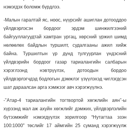
нэмэгдэх боломж бүрдлээ.
-Малын гаралтай
яс
,
ноос
, нүүрсийг ашиглан дотооддоо
үйлдвэрлэсэн бордоог эрдэм шинжилгээний
байгууллагуудтай хамтран ургац, хөрсний үржил шимд
нөлөөлөх байдлын туршилт, судалгааны ажил хийж
байна. Туршилтын үр дүнд тулгуурлан үндэсний
үйлдвэрийн бордоог газар тариалангийн салбарын
хэрэглээнд нэвтрүүлэх, дотоодын бордоо
үйлдвэрлэгчдэд бодлогын дэмжлэг үзүүлэхэд чиглэгдсэн
шат дараалсан арга хэмжээг авч хэрэгжүүлнэ.
-"Атар-4 тариалангийн тогтвортой хөгжлийн аян"-ы
хүрээнд мал аж ахуйн хөгжлийг дэмжих, үйлдвэрлэлийн
бүтээмжийг нэмэгдүүлэх зорилгоор “Нутагтаа эзэн
100:1000” төслийг 17 аймгийн 25 суманд хэрэгжүүлж