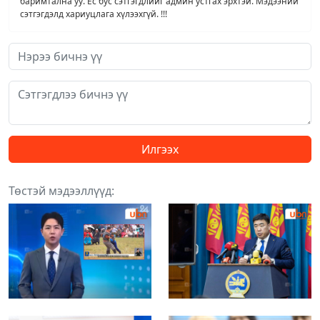
баримтална уу. Ёс бус сэтгэгдлийг админ устгах эрхтэй. Мэдээний
сэтгэгдэлд хариуцлага хүлээхгүй. !!!
Илгээх
Төстэй мэдээллүүд: