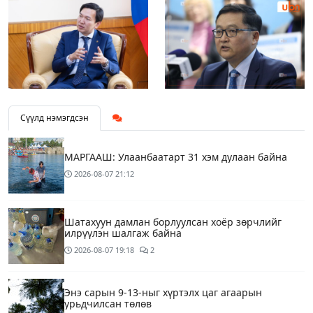
Сүүлд нэмэгдсэн
МАРГААШ: Улаанбаатарт 31 хэм дулаан байна
2026-08-07
21:12
Шатахуун дамлан борлуулсан хоёр зөрчлийг
илрүүлэн шалгаж байна
2026-08-07
19:18
2
Энэ сарын 9-13-ныг хүртэлх цаг агаарын
урьдчилсан төлөв