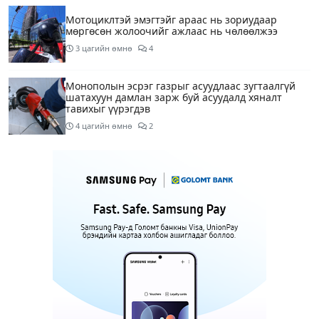
Мотоциклтэй эмэгтэйг араас нь зориудаар
мөргөсөн жолоочийг ажлаас нь чөлөөлжээ
3 цагийн өмнө
4
Монополын эсрэг газрыг асуудлаас зугтаалгүй
шатахуун дамлан зарж буй асуудалд хяналт
тавихыг үүрэгдэв
4 цагийн өмнө
2
Тарвас ачих ажилд туслахаар гэрээсээ гарсан 10
настай охиныг 7 дахь өдрөө хайж байна
4 цагийн өмнө
2
АҮЭБЯ: Тэгш, сондгойг мөрдөөгүй 7 ШТС-д
торгууль ногдуулах, тусгай зөвшөөрлийг нь
цуцлах хүртэл арга хэмжээ авахыг сануулав
4 цагийн өмнө
2
Боловсролын сайд Л.Энх-Амгалан Pearson
компанийн удирдлагуудтай уулзаж, хамтын