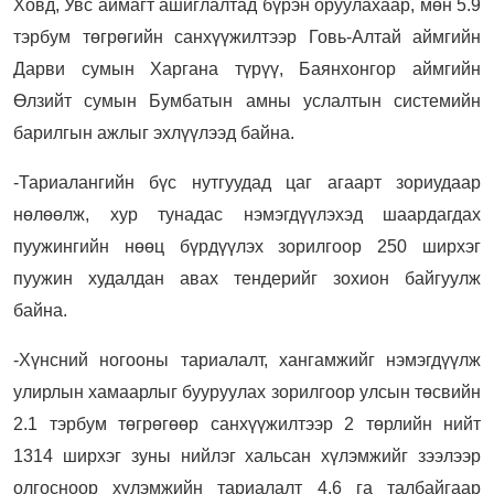
Ховд, Увc аймагт ашиглалтад бүрэн оруулахаар, мөн 5.9
тэрбум төгрөгийн санхүүжилтээр Говь-Алтай аймгийн
Дарви сумын Харгана түрүү, Баянхонгор аймгийн
Өлзийт сумын Бумбатын амны услалтын системийн
барилгын ажлыг эхлүүлээд байна.
-Тариалангийн бүс нутгуудад цаг агаарт зориудаар
нөлөөлж, хур тунадас нэмэгдүүлэхэд шаардагдах
пуужингийн нөөц бүрдүүлэх зорилгоор 250 ширхэг
пуужин худалдан авах тендерийг зохион байгуулж
байна.
-Хүнсний ногооны тариалалт, хангамжийг нэмэгдүүлж
улирлын хамаарлыг бууруулах зорилгоор улсын төсвийн
2.1 тэрбум төгрөгөөр санхүүжилтээр 2 төрлийн нийт
1314 ширхэг зуны нийлэг хальсан хүлэмжийг зээлээр
олгосноор хүлэмжийн тариалалт 4.6 га талбайгаар