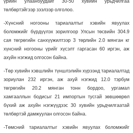
үрийн улаанбуудайг 30-50 хувийн урьдчилгаа
төлбөртэйгээр зээлээр олголоо.
-Хүнсний ногооны тариалалтыг хэвийн явуулах
боломжийг бүрдүүлэх зорилгоор Улсын төсвийн 304.9
сая төгрөгийн санхүүжилтээр 3 төрлийн 2.0 мянган кг
хүнсний ногооны үрийг хүсэлт гаргасан 60 иргэн, аж
ахуйн нэгжид олгосон байна.
-Төр хувийн хэвшлийн түншлэлийн хүрээнд тариалалтад
зориулан 232 иргэн, аж ахуй нэгжид 12.0 тэрбум
төгрөгийн 20.2 мянган тонн бордоо, ургамал
хамгааллын бодисыг 21 импортын тусгай зөвшөөрөл
бүхий аж ахуйн нэгжүүдээс 30 хувийн урьдчилгаатай
төлбөртэй дамжуулан олгосон байна.
-Төмсний тариалалтыг хэвийн явуулах боломжийг