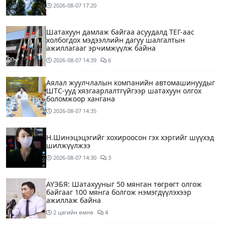
2026-08-07
17:20
Шатахуун дамлаж байгаа асуудалд ТЕГ-аас
холбогдох мэдээллийн дагуу шалгалтын
ажиллагааг эрчимжүүлж байна
2026-08-07
14:39
6
Аялал жуулчлалын компанийн автомашинуудыг
ШТС-ууд хязгаарлалтгүйгээр шатахуун олгох
боломжоор хангана
2026-08-07
14:35
Н.Шинэцэцэгийг хохироосон гэх хэргийг шүүхэд
шилжүүлжээ
2026-08-07
14:30
3
АҮЭБЯ: Шатахууныг 50 мянган төгрөгт олгож
байгааг 100 мянга болгож нэмэгдүүлэхээр
ажиллаж байна
2 цагийн өмнө
4