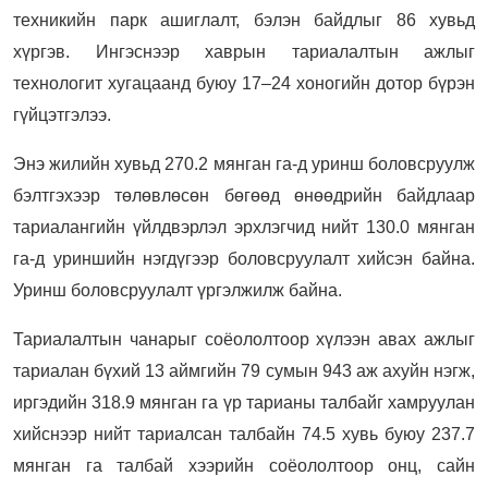
техникийн парк ашиглалт, бэлэн байдлыг 86 хувьд
хүргэв. Ингэснээр хаврын тариалалтын ажлыг
технологит хугацаанд буюу 17–24 хоногийн дотор бүрэн
гүйцэтгэлээ.
Энэ жилийн хувьд 270.2 мянган га-д уринш боловсруулж
бэлтгэхээр төлөвлөсөн бөгөөд өнөөдрийн байдлаар
тариалангийн үйлдвэрлэл эрхлэгчид нийт 130.0 мянган
га-д уриншийн нэгдүгээр боловсруулалт хийсэн байна.
Уринш боловсруулалт үргэлжилж байна.
Тариалалтын чанарыг соёололтоор хүлээн авах ажлыг
тариалан бүхий 13 аймгийн 79 сумын 943 аж ахуйн нэгж,
иргэдийн 318.9 мянган га үр тарианы талбайг хамруулан
хийснээр нийт тариалсан талбайн 74.5 хувь буюу 237.7
мянган га талбай хээрийн соёололтоор онц, сайн