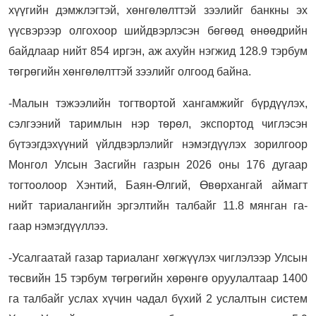
хүүгийн дэмжлэгтэй, хөнгөлөлттэй зээлийг банкны эх
үүсвэрээр олгохоор шийдвэрлэсэн бөгөөд өнөөдрийн
байдлаар нийт 854 иргэн, аж ахуйн нэгжид 128.9 тэрбум
төгрөгийн хөнгөлөлттэй зээлийг олгоод байна.
-Малын тэжээлийн тогтвортой хангамжийг бүрдүүлэх,
сэлгээний таримлын нэр төрөл, экспортод чиглэсэн
бүтээгдэхүүний үйлдвэрлэлийг нэмэгдүүлэх зорилгоор
Монгол Улсын Засгийн газрын 2026 оны 176 дугаар
тогтоолоор Хэнтий, Баян-Өлгий, Өвөрхангай аймагт
нийт тариалангийн эргэлтийн талбайг 11.8 мянган га-
гаар нэмэгдүүллээ.
-Усалгаатай газар тариаланг хөгжүүлэх чиглэлээр Улсын
төсвийн 15 тэрбум төгрөгийн хөрөнгө оруулалтаар 1400
га талбайг услах хүчин чадал бүхий 2 услалтын систем