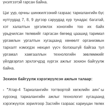
үнэлгээтэй гарсан байна.
Цаг уур, орчны шинжилгээний газраас тариалангийн бүс
нутгуудад 7, 8, 9 дүгээр саруудад хур тунадас багатай,
хэт халалтын үргэлжлэх хоногийн тоо их байх
урьдчилсан төлөвийг гаргасан бөгөөд цаашид таримал
ургамлын ургалтын хугацаанд хөнөөлт организмын
тархалт нэмэгдэх нөхцөл үүсч болзошгүй байгаа тул
ургамал хамгааллын технологийн зөвлөмжийг
үйлдвэрлэл эрхлэгчдэд хүргэх ажлыг зохион байгуулж
байна.
Зохион байгуулж хэрэгжүүлсэн ажлын талаар:
- "
Атар-4 Тариалангийн тогтвортой хөгжлийн аян"-ы
хүрээнд тариалангийн ажлыг технологит хугацаанд
хэрэгжүүлэх зорилгоор Засгийн газраас хариуцан төлөх