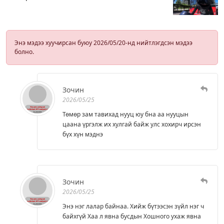
Энэ мэдээ хуучирсан буюу 2026/05/20-нд нийтлэгдсэн мэдээ
болно.
Зочин
2026/05/25
Төмөр зам тавихад нууц юу бна аа нууцын
цаана үргэлж их хулгай байж улс хохирч ирсэн
бүх хүн мэднэ
Зочин
2026/05/25
Энэ нэг лалар байнаа. Хийж бүтээсэн зүйл нэг ч
байхгүй Хаа л явна бусдын Хошного ухаж явна