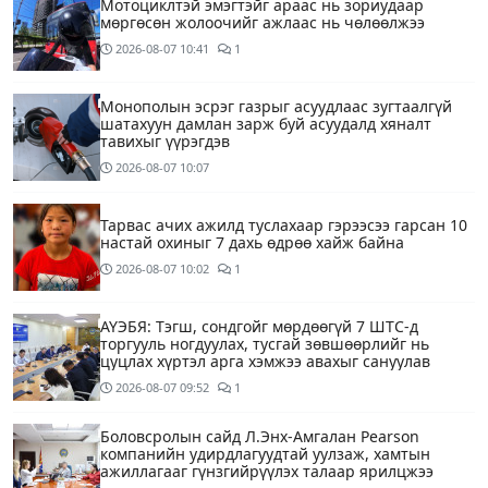
Мотоциклтэй эмэгтэйг араас нь зориудаар
мөргөсөн жолоочийг ажлаас нь чөлөөлжээ
2026-08-07
10:41
1
Монополын эсрэг газрыг асуудлаас зугтаалгүй
шатахуун дамлан зарж буй асуудалд хяналт
тавихыг үүрэгдэв
2026-08-07
10:07
Тарвас ачих ажилд туслахаар гэрээсээ гарсан 10
настай охиныг 7 дахь өдрөө хайж байна
2026-08-07
10:02
1
АҮЭБЯ: Тэгш, сондгойг мөрдөөгүй 7 ШТС-д
торгууль ногдуулах, тусгай зөвшөөрлийг нь
цуцлах хүртэл арга хэмжээ авахыг сануулав
2026-08-07
09:52
1
Боловсролын сайд Л.Энх-Амгалан Pearson
компанийн удирдлагуудтай уулзаж, хамтын
ажиллагааг гүнзгийрүүлэх талаар ярилцжээ