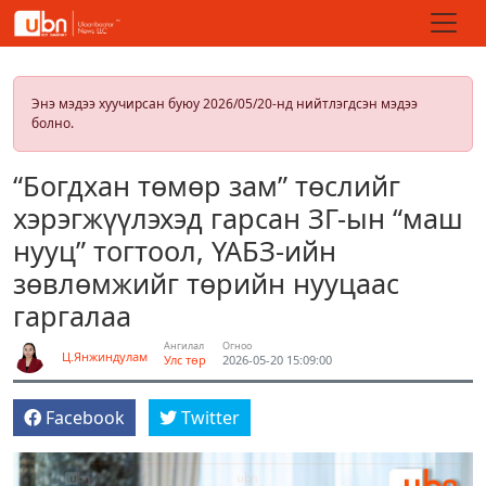
Энэ мэдээ хуучирсан буюу 2026/05/20-нд нийтлэгдсэн мэдээ
болно.
“Богдхан төмөр зам” төслийг
хэрэгжүүлэхэд гарсан ЗГ-ын “маш
нууц” тогтоол, ҮАБЗ-ийн
зөвлөмжийг төрийн нууцаас
гаргалаа
Ангилал
Огноо
Ц.Янжиндулам
Улс төр
2026-05-20 15:09:00
Facebook
Twitter