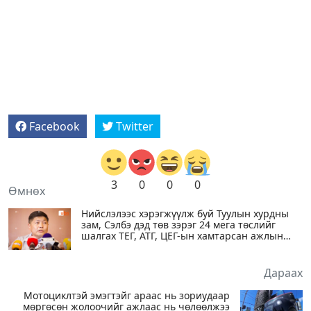
Facebook
Twitter
3
0
0
0
Өмнөх
Нийслэлээс хэрэгжүүлж буй Туулын хурдны
зам, Сэлбэ дэд төв зэрэг 24 мега төслийг
шалгах ТЕГ, АТГ, ЦЕГ-ын хамтарсан ажлын
хэсэг байгуулагджээ
Дараах
Мотоциклтэй эмэгтэйг араас нь зориудаар
мөргөсөн жолоочийг ажлаас нь чөлөөлжээ