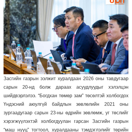
Засгийн газрын ээлжит хуралдаан 2026 оны тавдугаар
сарын 20-нд болж дараах асуудлуудыг хэлэлцэн
шийдвэрлэлээ.
“Богдхан төмөр зам” төсөлтэй холбогдох
Үндэсний аюулгүй байдлын зөвлөлийн 2021 оны
зургаадугаар сарын 23-ны өдрийн зөвлөмж, уг төслийг
хэрэгжүүлэхтэй холбогдуулан гарсан Засгийн газрын
“маш нууц” тогтоол, хуралдааны тэмдэглэлийг төрийн