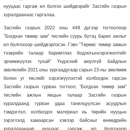
нууцаас гаргаж ил болгох шийдвэрийг Засгийн газрын
хуралдаанаас гаргалаа.
Засгийн газрын 2022 оны 449 дүгээр тогтоолоор
"Богдхан төмөр зам” төслийн суурь бүтэц барих ажлыг
ил болгохоор шийдвэрлэсэн. Гэвч "Төрөөс төмөр замын
тээврийн талаар баримтлах бодлогынхэрэгжилтийг
эрчимжүүлэх тухай” Үндэсний аюулгүй байдлын
зөвлөлийн 2021 оны зургаадугаар сарын 23-ны зөвлөмж
болон уг төслийг хэрэгжүүлэхтэй холбогдон гарсан
Засгийн газрын гурван тогтоол, “Богдхан төмөр зам”
төслийн ажлын явцын талаар Засгийн газрын
хуралдаанд гурван удаа танилцуулсан асуудлын
тэмдэглэл, холбогдох материал нь төрийн нууцын
зэрэглэлд хамаарсан хэвээр байсныг өнөөдрийн
хуралдаанаар нууцаас гаргаж, ил болгохоор