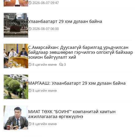
2026-08-07
09:47
Улаанбаатарт 29 хэм дулаан байна
2026-08-07
06:00
С.Амарсайхан: Дуусаагүй барилгад урьдчилсан
байдлаар зөвшөөрөл гэрчилгээ олгохгүй байхаар
зохион байгуулалт хий
8 цагийн өмнө
3
МАРГААШ: Улаанбаатарт 29 хэм дулаан байна
8 цагийн өмнө
МИАТ ТӨХК “БОИНГ“ компанитай хамтын
ажиллагаагаа өргөжүүлнэ
8 цагийн өмнө