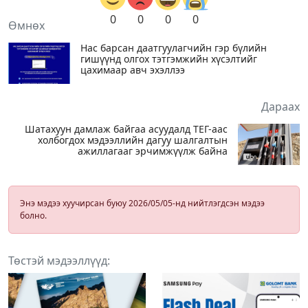
0
0
0
0
Өмнөх
Нас барсан даатгуулагчийн гэр бүлийн
гишүүнд олгох тэтгэмжийн хүсэлтийг
цахимаар авч эхэллээ
Дараах
Шатахуун дамлаж байгаа асуудалд ТЕГ-аас
холбогдох мэдээллийн дагуу шалгалтын
ажиллагааг эрчимжүүлж байна
Энэ мэдээ хуучирсан буюу 2026/05/05-нд нийтлэгдсэн мэдээ
болно.
Төстэй мэдээллүүд: