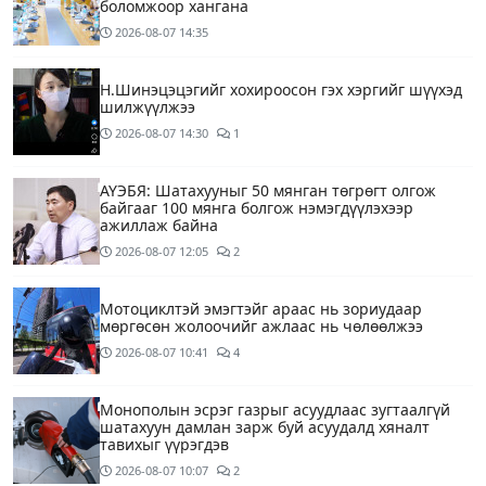
боломжоор хангана
2026-08-07
14:35
Н.Шинэцэцэгийг хохироосон гэх хэргийг шүүхэд
шилжүүлжээ
2026-08-07
14:30
1
АҮЭБЯ: Шатахууныг 50 мянган төгрөгт олгож
байгааг 100 мянга болгож нэмэгдүүлэхээр
ажиллаж байна
2026-08-07
12:05
2
Мотоциклтэй эмэгтэйг араас нь зориудаар
мөргөсөн жолоочийг ажлаас нь чөлөөлжээ
2026-08-07
10:41
4
Монополын эсрэг газрыг асуудлаас зугтаалгүй
шатахуун дамлан зарж буй асуудалд хяналт
тавихыг үүрэгдэв
2026-08-07
10:07
2