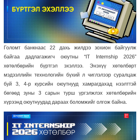
Голомт банкнаас 22 дахь жилдээ зохион байгуулж
байгаа дадлагажигч оюутны “IT Internship 2026”
хөтөлбөрийн бүртгэл эхэллээ. Энэхүү хөтөлбөрт
мэдээллийн технологийн бүхий л чиглэлээр суралцаж
буй 3, 4-р курсийн оюутнууд хамрагдахад нээлттэй
бөгөөд зуны 3 сарын турш үргэлжлэх хөтөлбөрийн
хүрээнд оюутнуудад дараах боломжийг олгож байна.