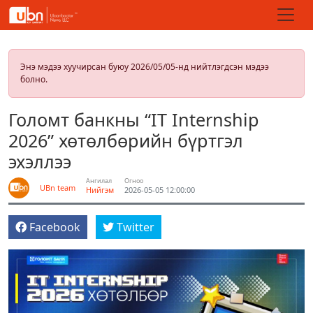
Энэ мэдээ хуучирсан буюу 2026/05/05-нд нийтлэгдсэн мэдээ
болно.
Голомт банкны “IT Internship
2026” хөтөлбөрийн бүртгэл
эхэллээ
Ангилал
Огноо
UBn team
Нийгэм
2026-05-05 12:00:00
Facebook
Twitter