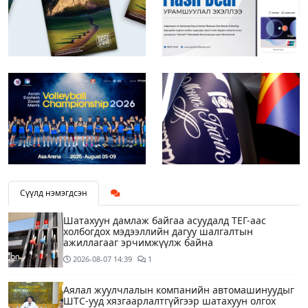
Сүүлд нэмэгдсэн
Шатахуун дамлаж байгаа асуудалд ТЕГ-аас
холбогдох мэдээллийн дагуу шалгалтын
ажиллагааг эрчимжүүлж байна
2026-08-07
14:39
1
Аялал жуулчлалын компанийн автомашинуудыг
ШТС-ууд хязгаарлалтгүйгээр шатахуун олгох