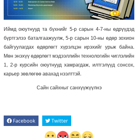
Иймд оюутнууд та бүхнийг 5-р сарын 4-7-ны өдрүүдэд
бүртгэлээ баталгаажуулж, 5-р сарын 10-ны өдөр зохион
байгуулагдах өдөрлөгт хүрэлцэн ирэхийг урьж байна.
Мөн энэхүү өдөрлөгт мэдээллийн технологийн чиглэлийн
1, 2-р курсийн оюутнууд хамрагдаж, илтгэлүүд сонсох,
карьер зөвлөгөө авахад нээлттэй.
Сайн сайхныг санхүүжүүлнэ
Facebook
Twitter