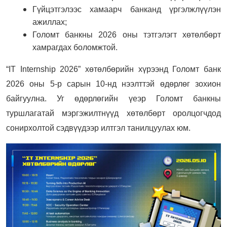
Гүйцэтгэлээс хамаарч банканд үргэлжлүүлэн
ажиллах;
Голомт банкны 2026 оны тэтгэлэгт хөтөлбөрт
хамрагдах боломжтой.
“IT Internship 2026” хөтөлбөрийн хүрээнд Голомт банк
2026 оны 5-р сарын 10-нд нээлттэй өдөрлөг зохион
байгуулна. Уг өдөрлөгийн үеэр Голомт банкны
туршлагатай мэргэжилтнүүд хөтөлбөрт оролцогчдод
сонирхолтой сэдвүүдээр илтгэл танилцуулах юм.