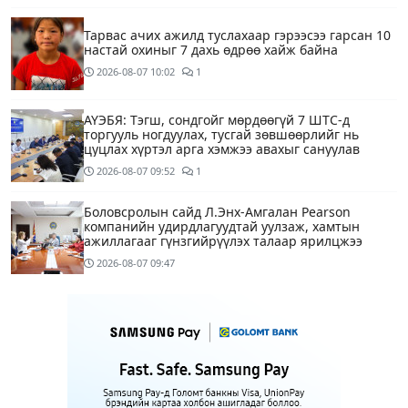
Тарвас ачих ажилд туслахаар гэрээсээ гарсан 10
настай охиныг 7 дахь өдрөө хайж байна
2026-08-07
10:02
1
АҮЭБЯ: Тэгш, сондгойг мөрдөөгүй 7 ШТС-д
торгууль ногдуулах, тусгай зөвшөөрлийг нь
цуцлах хүртэл арга хэмжээ авахыг сануулав
2026-08-07
09:52
1
Боловсролын сайд Л.Энх-Амгалан Pearson
компанийн удирдлагуудтай уулзаж, хамтын
ажиллагааг гүнзгийрүүлэх талаар ярилцжээ
2026-08-07
09:47
Улаанбаатарт 29 хэм дулаан байна
2 цагийн өмнө
С.Амарсайхан: Дуусаагүй барилгад урьдчилсан