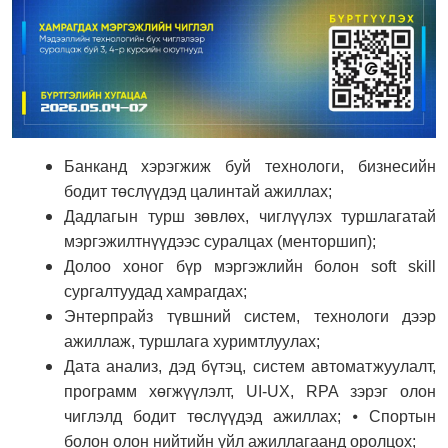
Банканд хэрэгжиж буй технологи, бизнесийн
бодит төслүүдэд цалинтай ажиллах;
Дадлагын турш зөвлөх, чиглүүлэх туршлагатай
мэргэжилтнүүдээс суралцах (менторшип);
Долоо хоног бүр мэргэжлийн болон soft skill
сургалтуудад хамрагдах;
Энтерпрайз түвшний систем, технологи дээр
ажиллаж, туршлага хуримтлуулах;
Дата анализ, дэд бүтэц, систем автоматжуулалт,
программ хөгжүүлэлт, UI-UX, RPA зэрэг олон
чиглэлд бодит төслүүдэд ажиллах; ⦁ Спортын
болон олон нийтийн үйл ажиллагаанд оролцох;