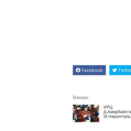
Facebook
Twitt
Өмнөх
ИРЦ:
Д.Амарбаясга
М.Нарантуяа
нарын 7
гишүүн чөлө
авч,