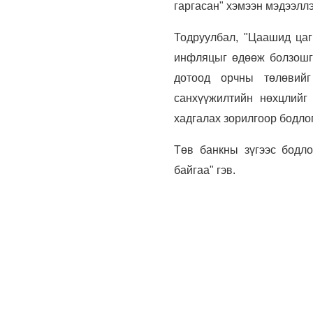
гаргасан" хэмээн мэдээллэ
Тодруулбал, "Цаашид цаг
инфляцыг өдөөж болзошгү
дотоод орчны төлөвийг
санхүүжилтийн нөхцлийг 
хадгалах зорилгоор бодлог
Төв банкны зүгээс бодло
байгаа" гэв.