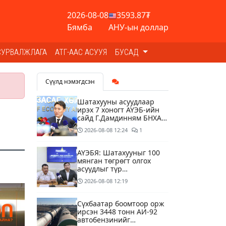
2026-08-08
3593.87₮
Бямба
АНУ-ын доллар
СУРВАЛЖЛАГА
АТГ-ААС АСУУЯ
БУСАД
Сүүлд нэмэгдсэн
Шатахууны асуудлаар
ирэх 7 хоногт АҮЭБ-ийн
сайд Г.Дамдинням БНХАУ-
д томилолтоор ажиллана
2026-08-08
12:24
1
АҮЭБЯ: Шатахууныг 100
мянган төгрөгт олгох
асуудлыг түр
хойшлууллаа
2026-08-08
12:19
Сүхбаатар боомтоор орж
ирсэн 3448 тонн АИ-92
автобензинийг