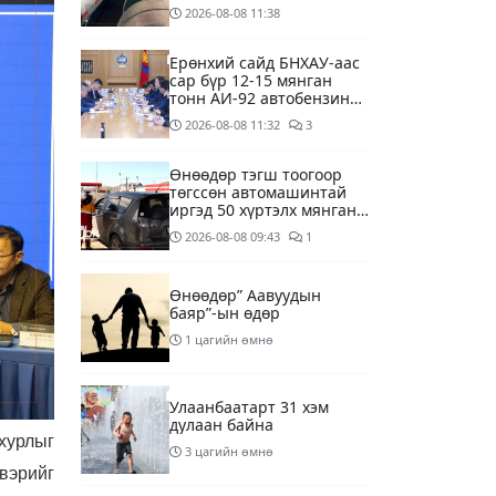
агуулахуудад буулгах
2026-08-08
11:38
ажлыг зохион байгуулж
байна
Ерөнхий сайд БНХАУ-аас
сар бүр 12-15 мянган
тонн АИ-92 автобензин
тогтмол нийлүүлэх хүсэлт
2026-08-08
11:32
3
тавилаа
Өнөөдөр тэгш тоогоор
төгссөн автомашинтай
иргэд 50 хүртэлх мянган
төгрөгөнд БЕНЗИН авна
2026-08-08
09:43
1
Өнөөдөр” Аавуудын
баяр”-ын өдөр
1 цагийн өмнө
Улаанбаатарт 31 хэм
дулаан байна
хурлыг
3 цагийн өмнө
вэрийг