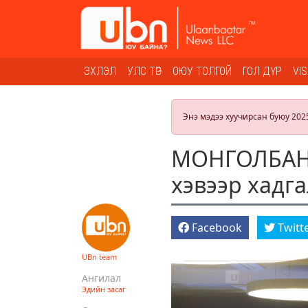
ЭХЛЭЛ
УЛС ТӨР
ОЮУ ТОЛГОЙ
ГОЛ ДҮР
VI
Энэ мэдээ хуучирсан буюу 202
МОНГОЛБАНК:
хэвээр хадг
Facebook
Twitt
UBn team
Ангилал
Эдийн засаг