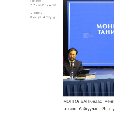
Огноо
2025-12-11 12:48:00
Унших
0 минут 54 секунд
МОНГОЛБАНК-наас мөнгө
зохион байгуулав. Энэ 