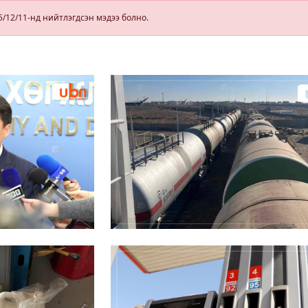
,
томилолтоор
5/12/11-нд нийтлэгдсэн мэдээ болно.
ажиллана
нэ