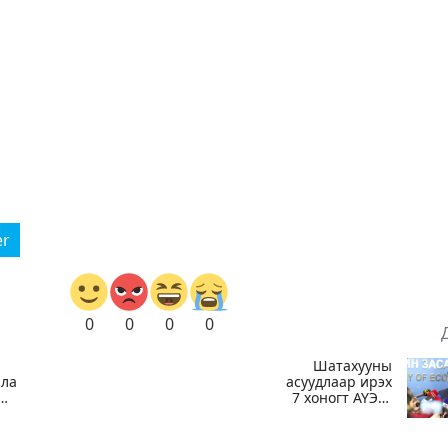
er
0
0
0
0
Шатахууны
лан,
асуудлаар ирэх
7 хоногт АҮЭБ-
ийн сайд
ө
Г.Дамдинням
БНХАУ-д