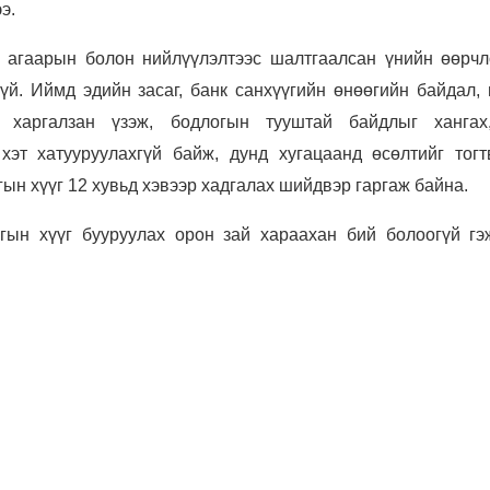
э.
 агаарын болон нийлүүлэлтээс шалтгаалсан үнийн өөрчл
й. Иймд эдийн засаг, банк санхүүгийн өнөөгийн байдал, 
 харгалзан үзэж, бодлогын тууштай байдлыг хангах
хэт хатууруулахгүй байж, дунд хугацаанд өсөлтийг тогт
ын хүүг 12 хувьд хэвээр хадгалах шийдвэр гаргаж байна.
гын хүүг бууруулах орон зай хараахан бий болоогүй гэ