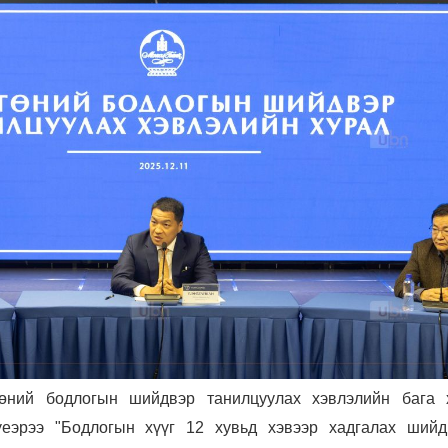
ний бодлогын шийдвэр танилцуулах хэвлэлийн бага 
үеэрээ "Бодлогын хүүг 12 хувьд хэвээр хадгалах шийд