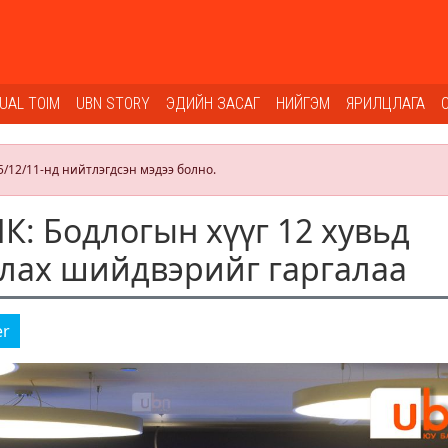
SUAL TOIM
UBN STORY
ЭДИЙН ЗАСАГ
НИЙГЭМ
ЯРИЛЦЛАГА
5/12/11-нд нийтлэгдсэн мэдээ болно.
 Бодлогын хүүг 12 хувьд
алах шийдвэрийг гаргалаа
er