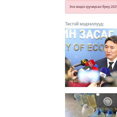
С.Амарсайхан
Энэ мэдээ хуучирсан буюу 202
Х.Баттулга,
Л.Оюун-Эрдэ
нарын 11
гишүүн
Төстэй мэдээллүүд:
тасалжээ