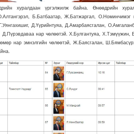
дрийн хуралдаан үргэлжилж байна. Өнөөдрийн хура
О.Алтангэрэл, Б.Батбаатар, Ж.Батжаргал, О.Номинчимэг 
.Уянгахишиг, Д.Үүрийнтуяа, Д.Амарбаясгалан, О.Амгаланб
 Д.Пүрэвдаваа нар чөлөөтэй. Х.Булгантуяа, Х.Тэмүүжин, Б
нтөмөр нар эмнэлгийн чөлөөтэй, Ж.Баясгалан, Ш.Бямбасүр
айна.