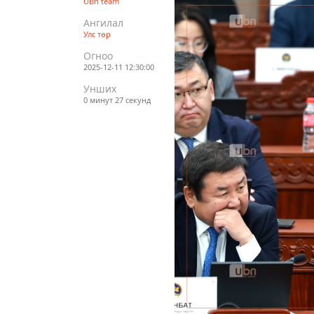
UBn team
Ангилал
Улс төр
Огноо
2025-12-11 12:30:00
Унших
0 минут 27 секунд