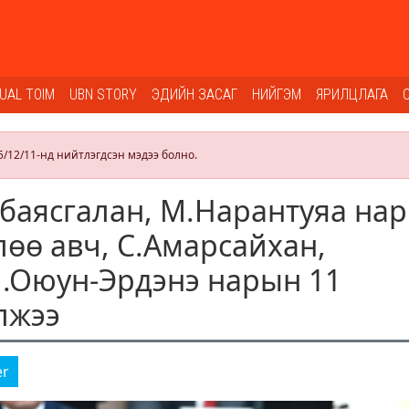
SUAL TOIM
UBN STORY
ЭДИЙН ЗАСАГ
НИЙГЭМ
ЯРИЛЦЛАГА
5/12/11-нд нийтлэгдсэн мэдээ болно.
баясгалан, М.Нарантуяа на
лөө авч, С.Амарсайхан,
 Л.Оюун-Эрдэнэ нарын 11
лжээ
er