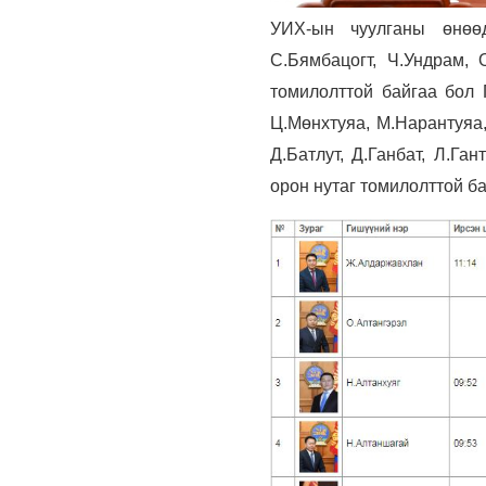
УИХ-ын чуулганы өнөө
С.Бямбацогт, Ч.Ундрам, 
томилолттой байгаа бол Г
Ц.Мөнхтуяа, М.Нарантуяа,
Д.Батлут, Д.Ганбат, Л.Га
орон нутаг томилолттой б