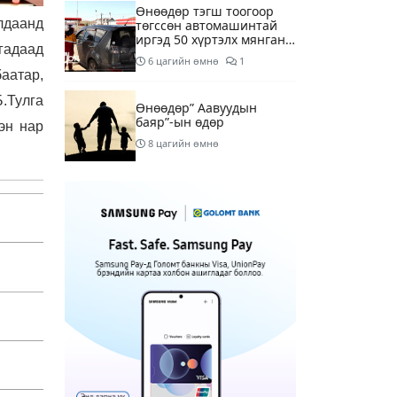
Өнөөдөр тэгш тоогоор
лдаанд
төгссөн автомашинтай
иргэд 50 хүртэлх мянган
гадаад
төгрөгөнд БЕНЗИН авна
6 цагийн өмнө
1
аатар,
.Тулга
Өнөөдөр” Аавуудын
баяр”-ын өдөр
эн нар
8 цагийн өмнө
Улаанбаатарт 31 хэм
дулаан байна
10 цагийн өмнө
МАРГААШ: Улаанбаатарт
31 хэм дулаан байна
19 цагийн өмнө
Шатахуун дамлан
борлуулсан хоёр