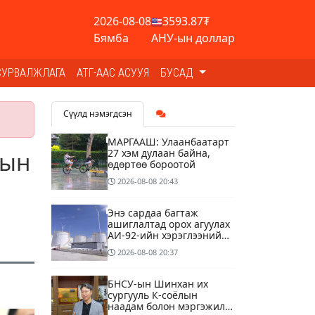
2026-08-08
3593.87₮
Бямба
АНУ-ын доллар
СУРВАЛЖЛАГА
АТГ-ААС АСУУЯ
БУСАД
Сүүлд нэмэгдсэн
МАРГААШ: Улаанбаатарт
27 хэм дулаан байна,
рын
өдөртөө бороотой
2026-08-08
20:43
Энэ сардаа багтаж
ашиглалтад орох агуулах
АИ-92-ийн хэрэглээний
13 хоногийн хэрэгцээг
2026-08-08
20:37
бүрэн хангана
БНСУ-ын Шинхан их
сургууль К-соёлын
наадам болон мэргэжилд