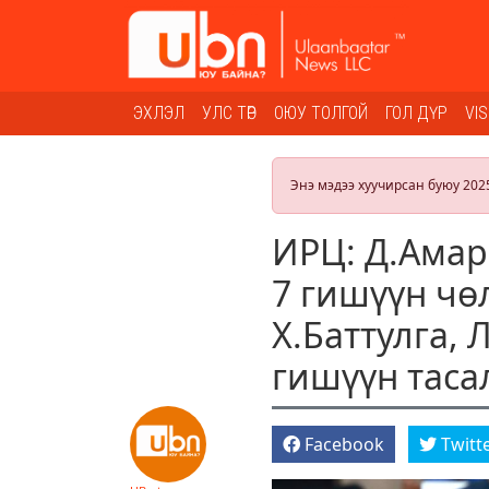
ЭХЛЭЛ
УЛС ТӨР
ОЮУ ТОЛГОЙ
ГОЛ ДҮР
VI
Энэ мэдээ хуучирсан буюу 202
ИРЦ: Д.Амар
7 гишүүн чө
Х.Баттулга,
гишүүн таса
Facebook
Twitt