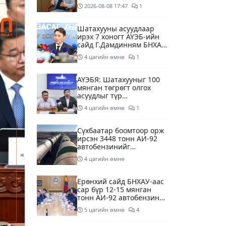
суурилсан боловсролын
2026-08-08
17:47
1
сайн дурын хөтөлбөрийг
зохион байгуулж байна
Шатахууны асуудлаар
ирэх 7 хоногт АҮЭБ-ийн
сайд Г.Дамдинням БНХАУ-
д томилолтоор ажиллана
4 цагийн өмнө
1
АҮЭБЯ: Шатахууныг 100
мянган төгрөгт олгох
асуудлыг түр
хойшлууллаа
4 цагийн өмнө
1
Сүхбаатар боомтоор орж
ирсэн 3448 тонн АИ-92
автобензинийг
агуулахуудад буулгах
4 цагийн өмнө
ажлыг зохион байгуулж
байна
Ерөнхий сайд БНХАУ-аас
сар бүр 12-15 мянган
тонн АИ-92 автобензин
тогтмол нийлүүлэх хүсэлт
5 цагийн өмнө
4
тавилаа