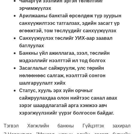
Чанаргүй зээлийн эргэн төлөлтийг
эрчимжүүлэх
Арилжааны банктай өрсөлдөж түр зуурын
санхүүжилтээс татгалзах, эдийн засагт үр
өгөөжтэй, том төслүүдийг санхүүжүүлэх
Санхүүжүүлэх төслийг УИХ-аар заавал
батлуулах
Банкны үйл ажиллагаа, зээл, төслийн
мэдээллийг нээлттэй ил тод болгох
Засаглалыг сайжруулж, улс төрийн
нөлөөнөөс салгаж, нээлттэй сонгон
шалгаруулалт хийх
Статус, хууль эрх зүйн орчныг
сайжруулахдаа олон нийтээс санал авах
зэрэг шаардлагатай арга хэмжээ авч
хэрэгжүүлэхийг үүрэг болгосон байдаг.
Тэгвэл Хөгжлийн банкны Гүйцэтгэх захирал