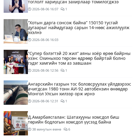
тоглолт хариуцсан захирлаар томилогджээ
2026-08-06
16:07
1
“Хотын дарга сонсож байна” 150150 тусгай
дугаарыг наймдугаар сарын 14-нөөс ажиллуулж
эхэлнэ
2026-08-06
16:03
“Супер бэлэгтэй 20 жил“ аяны хоёр өрөө байрны
эзэн: Охиныхоо төрсөн өдрөөр байртай болно
гэдэг хамгийн том аз завшаан
2026-08-06
12:56
1
Ангарскийн газрын тос боловсруулах үйлдвэрээс
ачигдсан 1980 тонн АИ-92 автобензин өнөөдөр
Монгол Улсын хилээр орж ирнэ
2026-08-06
12:31
1
Д.Амарбаясгалан: Шатахууны хомсдол биш
төрийн бодлогын хомсдол үүсээд байна
38 минутын өмнө
6