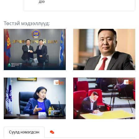
дээ
Төстэй мэдээллүүд:
Сүүлд нэмэгдсэн