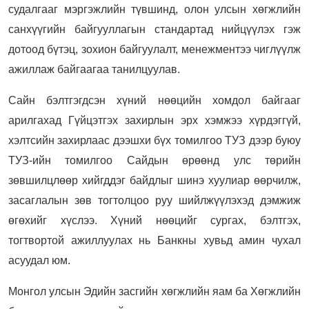
судалгааг мэргэжлийн түвшинд, олон улсын хөгжлийн
санхүүгийн байгууллагын стандартад нийцүүлэх гэж
дотоод бүтэц, зохион байгуулалт, менежментээ чиглүүлж
ажиллаж байгаагаа танилцуулав.
Сайн бэлтгэгдсэн хүний нөөцийн хомдол байгааг
арилгахад Гүйцэтгэх захирлын эрх хэмжээ хүрдэггүй,
хэлтсийн захирлаас дээшхи бүх томилгоо ТУЗ дээр буюу
ТУЗ-ийн томилгоо Сайдын өрөөнд улс төрийн
зөвшилцлөөр хийгддэг байдлыг шинэ хуулиар өөрчилж,
засаглалын зөв тогтолцоо руу шийлжүүлэхэд дэмжиж
өгөхийг хүслээ. Хүний нөөцийг сургах, бэлтгэх,
тогтвортой ажиллуулах нь Банкны хувьд амин чухал
асуудал юм.
Монгол улсын Эдийн засгийн хөгжлийн яам ба Хөгжлийн