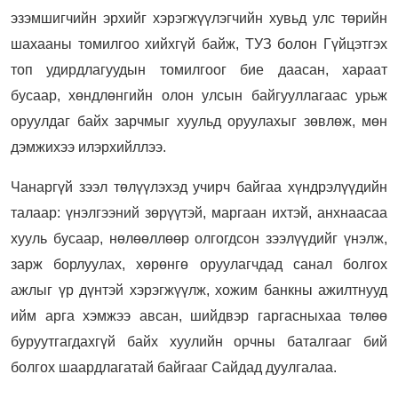
эзэмшигчийн эрхийг хэрэгжүүлэгчийн хувьд улс төрийн
шахааны томилгоо хийхгүй байж, ТУЗ болон Гүйцэтгэх
топ удирдлагуудын томилгоог бие даасан, хараат
бусаар, хөндлөнгийн олон улсын байгууллагаас урьж
оруулдаг байх зарчмыг хуульд оруулахыг зөвлөж, мөн
дэмжихээ илэрхийллээ.
Чанаргүй зээл төлүүлэхэд учирч байгаа хүндрэлүүдийн
талаар: үнэлгээний зөрүүтэй, маргаан ихтэй, анхнаасаа
хууль бусаар, нөлөөллөөр олгогдсон зээлүүдийг үнэлж,
зарж борлуулах, хөрөнгө оруулагчдад санал болгох
ажлыг үр дүнтэй хэрэгжүүлж, хожим банкны ажилтнууд
ийм арга хэмжээ авсан, шийдвэр гаргасныхаа төлөө
буруутгагдахгүй байх хуулийн орчны баталгааг бий
болгох шаардлагатай байгааг Сайдад дуулгалаа.