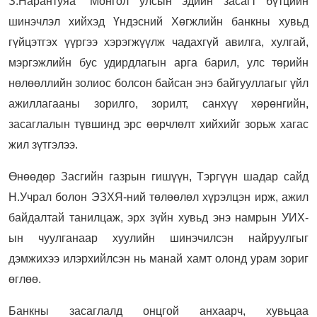
З.Нарантуяа "Монгол улсын эдийн засагт бүтцийн
шинэчлэл хийхэд Үндэсний Хөгжлийн банкны хувьд
гүйцэтгэх үүргээ хэрэгжүүлж чадахгүй авилга, хулгай,
мэргэжлийн бус удирдлагын арга барил, улс төрийн
нөлөөллийн золиос болсон байсан энэ байгууллагыг үйл
ажиллагааны зорилго, зорилт, санхүү хөрөнгийн,
засаглалын түвшинд эрс өөрчлөлт хийхийг зорьж хагас
жил зүтгэлээ.
Өнөөдөр Засгийн газрын гишүүн, Тэргүүн шадар сайд
Н.Учрал болон ЭЗХЯ-ний төлөөлөл хүрэлцэн ирж, ажил
байдалтай танилцаж, эрх зүйн хувьд энэ намрын УИХ-
ын чуулганаар хуулийн шинэчилсэн найруулгыг
дэмжихээ илэрхийлсэн нь манай хамт олонд урам зориг
өглөө.
Банкны засаглалд онцгой анхаарч, хувьцаа