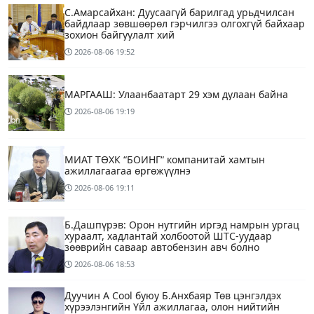
С.Амарсайхан: Дуусаагүй барилгад урьдчилсан
байдлаар зөвшөөрөл гэрчилгээ олгохгүй байхаар
зохион байгуулалт хий
2026-08-06
19:52
МАРГААШ: Улаанбаатарт 29 хэм дулаан байна
2026-08-06
19:19
МИАТ ТӨХК “БОИНГ“ компанитай хамтын
ажиллагаагаа өргөжүүлнэ
2026-08-06
19:11
Б.Дашпүрэв: Орон нутгийн иргэд намрын ургац
хураалт, хадлантай холбоотой ШТС-уудаар
зөөврийн саваар автобензин авч болно
2026-08-06
18:53
Дуучин A Cool буюу Б.Анхбаяр Төв цэнгэлдэх
хүрээлэнгийн Үйл ажиллагаа, олон нийтийн