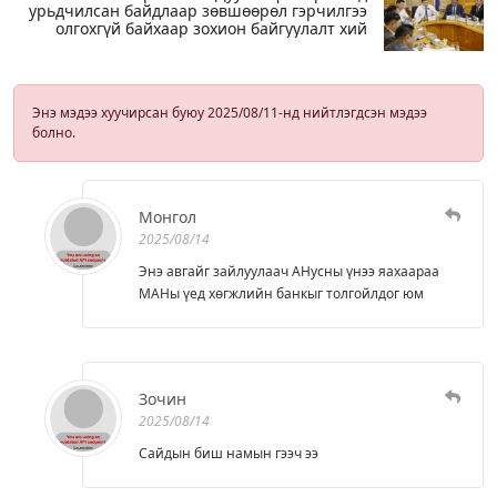
урьдчилсан байдлаар зөвшөөрөл гэрчилгээ
олгохгүй байхаар зохион байгуулалт хий
Энэ мэдээ хуучирсан буюу 2025/08/11-нд нийтлэгдсэн мэдээ
болно.
Монгол
2025/08/14
Энэ авгайг зайлуулаач АНусны үнээ яахаараа
МАНы үед хөгжлийн банкыг толгойлдог юм
Зочин
2025/08/14
Сайдын биш намын гээч ээ