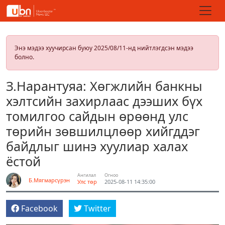
Энэ мэдээ хуучирсан буюу 2025/08/11-нд нийтлэгдсэн мэдээ
болно.
З.Нарантуяа: Хөгжлийн банкны
хэлтсийн захирлаас дээших бүх
томилгоо сайдын өрөөнд улс
төрийн зөвшилцлөөр хийгддэг
байдлыг шинэ хуулиар халах
ёстой
Ангилал
Огноо
Б.Мягмарсүрэн
Улс төр
2025-08-11 14:35:00
Facebook
Twitter