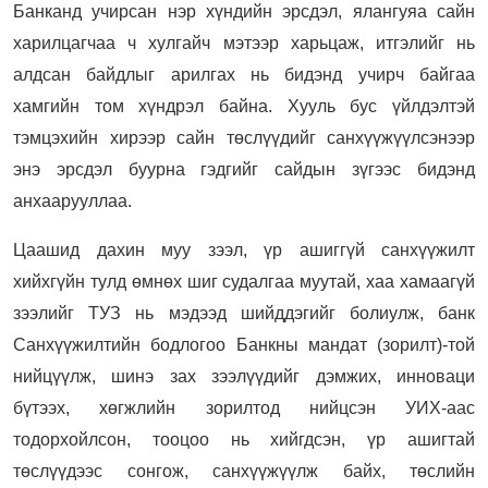
Банканд учирсан нэр хүндийн эрсдэл, ялангуяа сайн
харилцагчаа ч хулгайч мэтээр харьцаж, итгэлийг нь
алдсан байдлыг арилгах нь бидэнд учирч байгаа
хамгийн том хүндрэл байна. Хууль бус үйлдэлтэй
тэмцэхийн хирээр сайн төслүүдийг санхүүжүүлсэнээр
энэ эрсдэл буурна гэдгийг сайдын зүгээс бидэнд
анхаарууллаа.
Цаашид дахин муу зээл, үр ашиггүй санхүүжилт
хийхгүйн тулд өмнөх шиг судалгаа муутай, хаа хамаагүй
зээлийг ТУЗ нь мэдээд шийддэгийг болиулж, банк
Санхүүжилтийн бодлогоо Банкны мандат (зорилт)-той
нийцүүлж, шинэ зах зээлүүдийг дэмжих, инноваци
бүтээх, хөгжлийн зорилтод нийцсэн УИХ-аас
тодорхойлсон, тооцоо нь хийгдсэн, үр ашигтай
төслүүдээс сонгож, санхүүжүүлж байх, төслийн