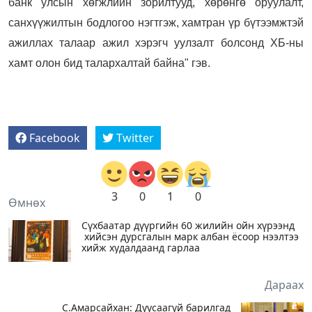
банк улсын хөгжлийн зорилтууд, хөрөнгө оруулалт,
санхүүжилтын бодлогоо нэгтгэж, хамтран үр бүтээмжтэй
ажиллах талаар ажил хэрэгч уулзалт болсонд ХБ-ны
хамт олон бид талархалтай байна" гэв.
Facebook
Twitter
3
0
1
0
Өмнөх
Сүхбаатар дүүргийн 60 жилийн ойн хүрээнд
хийсэн дурсгалын марк албан ёсоор нээлтээ
хийж худалдаанд гарлаа
Дараах
С.Амарсайхан: Дуусаагүй барилгад