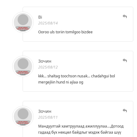
Bi
2025/08/14
Ooroo uls toriin tomilgoo bizdee
Зочин
2025/08/12
kkk... shaltag toochson nusak... chadahgui bol
mergejliin hund ni ajlaa og
Зочин
2025/08/11
Мандуултай хамтруулаад ажиллуулаа....Дотоод
гадаад бүх нөхцөл байдлыг мэдэж байгаа шүү