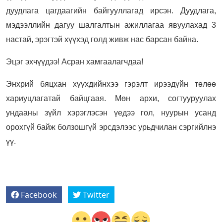
дуудлага цагдаагийн байгууллагад ирсэн. Дуудлага,
мэдээллийн дагуу шалгалтын ажиллагаа явуулахад 3
настай, эрэгтэй хүүхэд голд живж нас барсан байна.
Эцэг эхчүүдээ! Асран хамгаалагчдаа!
Энхрий бяцхан хүүхдийнхээ гэрэлт ирээдүйн төлөө
хариуцлагатай байцгаая. Мөн архи, согтууруулах
ундааны зүйл хэрэглэсэн үедээ гол, нуурын усанд
орохгүй байж болзошгүй эрсдэлээс урьдчилан сэргийлнэ
үү.
Facebook
Twitter