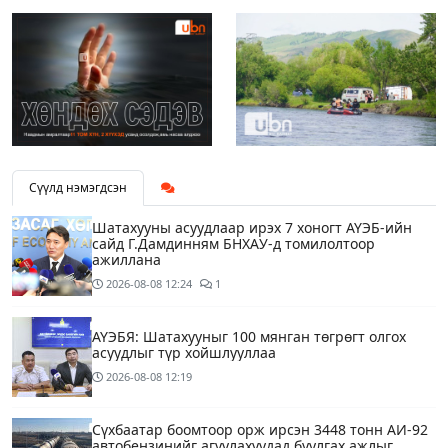
Сүүлд нэмэгдсэн
Шатахууны асуудлаар ирэх 7 хоногт АҮЭБ-ийн
сайд Г.Дамдинням БНХАУ-д томилолтоор
ажиллана
2026-08-08
12:24
1
АҮЭБЯ: Шатахууныг 100 мянган төгрөгт олгох
асуудлыг түр хойшлууллаа
2026-08-08
12:19
Сүхбаатар боомтоор орж ирсэн 3448 тонн АИ-92
автобензинийг агуулахуудад буулгах ажлыг