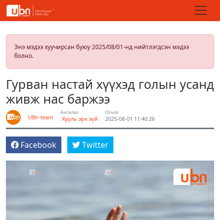
Энэ мэдээ хуучирсан буюу 2025/08/01-нд нийтлэгдсэн мэдээ
болно.
Гурван настай хүүхэд голын усанд
живж нас баржээ
Ангилал
Огноо
UBn team
Хууль эрх зүй
2025-08-01 11:40:26
Facebook
Twitter