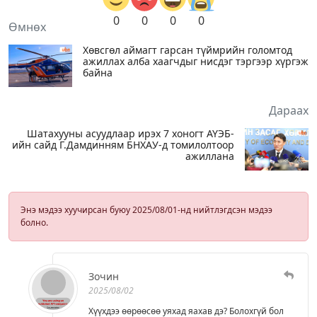
0
0
0
0
Өмнөх
Хөвсгөл аймагт гарсан түймрийн голомтод
ажиллах алба хаагчдыг нисдэг тэргээр хүргэж
байна
Дараах
Шатахууны асуудлаар ирэх 7 хоногт АҮЭБ-
ийн сайд Г.Дамдинням БНХАУ-д томилолтоор
ажиллана
Энэ мэдээ хуучирсан буюу 2025/08/01-нд нийтлэгдсэн мэдээ
болно.
Зочин
2025/08/02
Хүүхдээ өөрөөсөө уяхад яахав дэ? Болохгүй бол