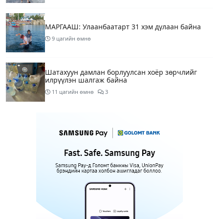
МАРГААШ: Улаанбаатарт 31 хэм дулаан байна
9 цагийн өмнө
Шатахуун дамлан борлуулсан хоёр зөрчлийг
илрүүлэн шалгаж байна
11 цагийн өмнө
3
Энэ сарын 9-13-ныг хүртэлх цаг агаарын
урьдчилсан төлөв
13 цагийн өмнө
Шатахуун дамлаж байгаа асуудалд ТЕГ-аас
холбогдох мэдээллийн дагуу шалгалтын
ажиллагааг эрчимжүүлж байна
16 цагийн өмнө
8
Аялал жуулчлалын компанийн автомашинуудыг