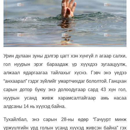
Урин дулаан зуны дэлгэр цагт хэн хүнгүй л агаар салхи,
гол нуурын эрэг бараадаж үр хүүхдээ зугаацуулж,
алжаал ядаргаагаа тайлахыг хүснэ. Гэвч энэ үедээ
“анхаарал” гэдэг зүйлийг умартчихдаг бололтой. Ганцхан
сарын дотор буюу энэ долоодугаар сард 43 хүн гол,
нуурын усанд живж харамсалтайгаар амь насаа
алдсаны 14 нь хүүхэд байна.
Тухайлбал, энэ сарын 28-ны өдөр “Гачуурт минж
үржүүлгийн урд голын усанд хүүхэд живсэн байна” гэх