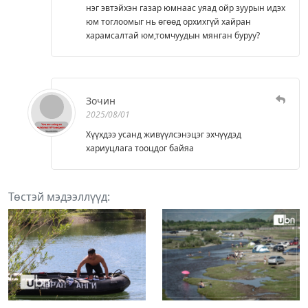
нэг эвтэйхэн газар юмнаас уяад ойр зуурын идэх
юм тоглоомыг нь өгөөд орхихгүй хайран
харамсалтай юм,томчуудын мянган буруу?
Зочин
2025/08/01
Хүүхдээ усанд живүүлсэнэцэг эхчүүдэд
хариуцлага тооцдог байяа
Төстэй мэдээллүүд: