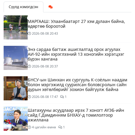
Сүүлд нэмэгдсэн
МАРГААШ: Улаанбаатарт 27 хэм дулаан байна,
өдөртөө бороотой
2026-08-08
20:43
Энэ сардаа багтаж ашиглалтад орох агуулах
АИ-92-ийн хэрэглээний 13 хоногийн хэрэгцээг
бүрэн хангана
2026-08-08
20:37
БНСУ-ын Шинхан их сургууль К-соёлын наадам
болон мэргэжилд суурилсан боловсролын сайн
дурын хөтөлбөрийг зохион байгуулж байна
2026-08-08
17:47
1
Шатахууны асуудлаар ирэх 7 хоногт АҮЭБ-ийн
сайд Г.Дамдинням БНХАУ-д томилолтоор
ажиллана
4 цагийн өмнө
1