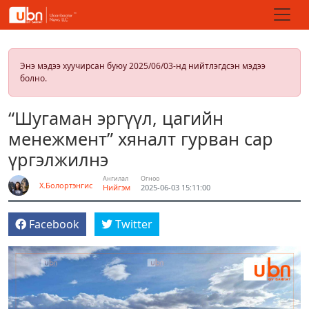
Энэ мэдээ хуучирсан буюу 2025/06/03-нд нийтлэгдсэн мэдээ
болно.
“Шугаман эргүүл, цагийн
менежмент” хяналт гурван сар
үргэлжилнэ
Ангилал
Огноо
Х.Болортэнгис
Нийгэм
2025-06-03 15:11:00
Facebook
Twitter