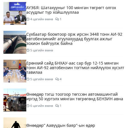
АҮЭБЯ: Шатахууныг 100 мянган төгрөгт олгох
асуудлыг түр хойшлууллаа
4 цагийн өмнө
1
Сүхбаатар боомтоор орж ирсэн 3448 тонн АИ-92
автобензинийг агуулахуудад буулгах ажлыг
зохион байгуулж байна
5 цагийн өмнө
Ерөнхий сайд БНХАУ-аас сар бүр 12-15 мянган
тонн АИ-92 автобензин тогтмол нийлүүлэх хүсэлт
тавилаа
5 цагийн өмнө
4
Өнөөдөр тэгш тоогоор төгссөн автомашинтай
иргэд 50 хүртэлх мянган төгрөгөнд БЕНЗИН авна
6 цагийн өмнө
1
Өнөөдөр” Аавуудын баяр”-ын өдөр