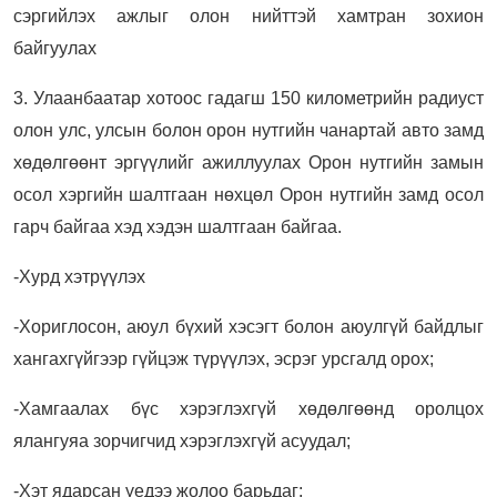
сэргийлэх ажлыг олон нийттэй хамтран зохион
байгуулах
3. Улаанбаатар хотоос гадагш 150 километрийн радиуст
олон улс, улсын болон орон нутгийн чанартай авто замд
хөдөлгөөнт эргүүлийг ажиллуулах Орон нутгийн замын
осол хэргийн шалтгаан нөхцөл Орон нутгийн замд осол
гарч байгаа хэд хэдэн шалтгаан байгаа.
-Хурд хэтрүүлэх
-
Хориглосон, аюул бүхий хэсэгт болон аюулгүй байдлыг
хангахгүйгээр гүйцэж түрүүлэх, эсрэг урсгалд орох;
-Хамгаалах бүс хэрэглэхгүй хөдөлгөөнд оролцох
ялангуяа зорчигчид хэрэглэхгүй асуудал;
-Хэт ядарсан үедээ жолоо барьдаг;