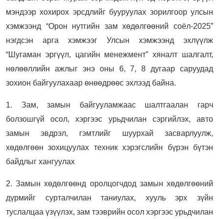
мэндээр хохирох эрсдлийг бууруулах зорилгоор улсын
хэмжээнд “Орон нутгийн зам хөдөлгөөний соёл-2025”
нэгдсэн арга хэмжээг Улсын хэмжээнд эхлүүлж
“Шугаман эргүүл, цагийн менежмент” хяналт шалгалт,
нөлөөллийн ажлыг энэ оны 6, 7, 8 дугаар саруудад
зохион байгуулахаар өнөөдрөөс эхлээд байна.
1. Зам, замын байгууламжаас шалтгаалан гарч
болзошгүй осол, хэргээс урьдчилан сэргийлэх, авто
замын эвдрэл, гэмтлийг шуурхай засварлуулж,
хөдөлгөөн зохицуулах техник хэрэгслийн бүрэн бүтэн
байдлыг хангуулах
2. Замын хөдөлгөөнд оролцогчдод замын хөдөлгөөний
дүрмийг сурталчилан таниулах, хууль эрх зүйн
туслалцаа үзүүлэх, зам тээврийн осол хэргээс урьдчилан