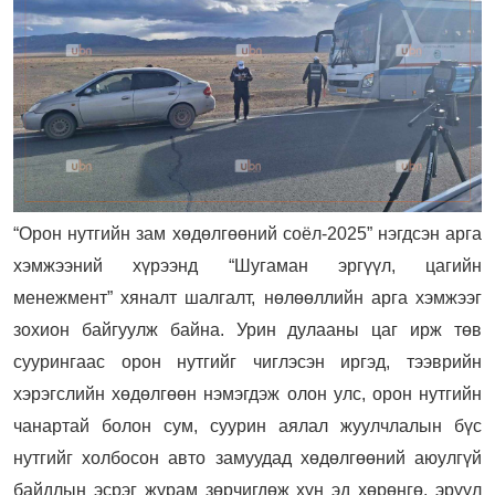
“Орон нутгийн зам хөдөлгөөний соёл-2025” нэгдсэн арга
хэмжээний хүрээнд “Шугаман эргүүл, цагийн
менежмент” хяналт шалгалт, нөлөөллийн арга хэмжээг
зохион байгуулж байна. Урин дулааны цаг ирж төв
суурингаас орон нутгийг чиглэсэн иргэд, тээврийн
хэрэгслийн хөдөлгөөн нэмэгдэж олон улс, орон нутгийн
чанартай болон сум, суурин аялал жуулчлалын бүс
нутгийг холбосон авто замуудад хөдөлгөөний аюулгүй
байдлын эсрэг журам зөрчигдөж хүн эд хөрөнгө, эрүүл