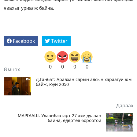
явахыг уриалж байна.
Facebook
Twitter
0
0
0
0
Өмнөх
Д.Ганбат: Аравхан сарын алсын хараагүй юм
байж, юун 2050
Дараах
МАРГААШ: Улаанбаатарт 27 хэм дулаан
байна, өдөртөө бороотой