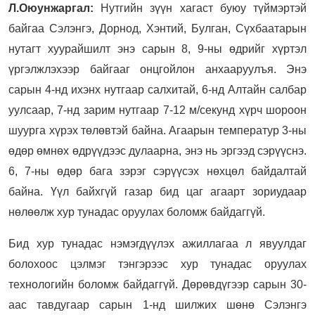
Л.Оюунжаргал:
Нутгийн зүүн хагаст буюу түймэртэй
байгаа Сэлэнгэ, Дорнод, Хэнтий, Булган, Сүхбаатарын
нутагт хуурайшилт энэ сарын 8, 9-ны өдрийг хүртэл
үргэлжлэхээр байгааг онцгойлон анхааруулъя. Энэ
сарын 4-нд ихэнх нутгаар салхитай, 6-нд Алтайн салбар
уулсаар, 7-нд зарим нутгаар 7-12 м/секунд хүрч шороон
шуурга хүрэх төлөвтэй байна. Агаарын температур 3-ны
өдөр өмнөх өдрүүдээс дулаарна, энэ нь эргээд сэрүүснэ.
6, 7-ны өдөр бага зэрэг сэрүүсэх нөхцөл байдалтай
байна. Үүл байхгүй газар бид цаг агаарт зориудаар
нөлөөлж хур тунадас оруулах боломж байдаггүй.
Бид хур тунадас нэмэгдүүлэх ажиллагаа л явуулдаг
болохоос цэлмэг тэнгэрээс хур тунадас оруулах
технологийн боломж байдаггүй. Дөрөвдүгээр сарын 30-
аас тавдугаар сарын 1-нд шилжих шөнө Сэлэнгэ