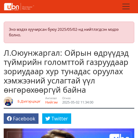
Энэ мэдээ хуучирсан буюу 2025/05/02-нд нийтлэгдсэн мэдээ
болно.
Л.Оюунжаргал: Ойрын өдрүүдэд
түймрийн голомттой газруудаар
зориудаар хур тунадас оруулах
хэмжээний услагтай үүл
өнгөрөхөөргүй байна
Ангилал
Огноо
Б.Дэлгэрцэцэг
Нийгэм
2025-05-02 11:34:00
Facebook
Twitter