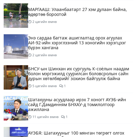
МАРГААШ: Улаанбаатарт 27 хэм дулаан байна,
өдөртөө бороотой
2 цагийн өмнө
Энэ сардаа багтаж ашиглалтад орох агуулах
АИ-92-ийн хэрэглээний 13 хоногийн хэрэгцээг
бүрэн хангана
2 цагийн өмнө
БНСУ-ын Шинхан их сургууль К-соёлын наадам
болон мэргэжилд суурилсан боловсролын сайн
дурын хөтөлбөрийг зохион байгуулж байна
5 цагийн өмнө
1
Шатахууны асуудлаар ирэх 7 хоногт АҮЭБ-ийн
сайд Г.Дамдинням БНХАУ-д томилолтоор
ажиллана
11 цагийн өмнө
1
АҮЭБЯ: Шатахууныг 100 мянган төгрөгт олгох