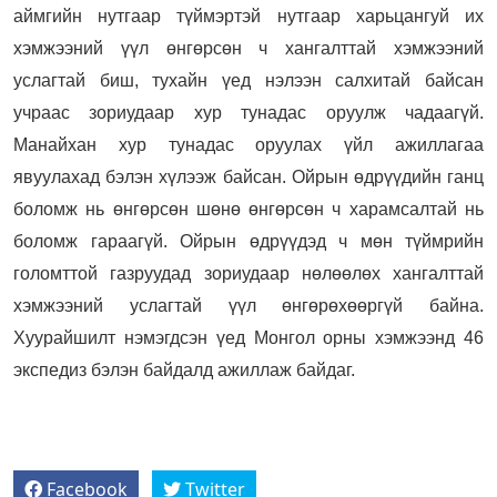
аймгийн нутгаар түймэртэй нутгаар харьцангуй их
хэмжээний үүл өнгөрсөн ч хангалттай хэмжээний
услагтай биш, тухайн үед нэлээн салхитай байсан
учраас зориудаар хур тунадас оруулж чадаагүй.
Манайхан хур тунадас оруулах үйл ажиллагаа
явуулахад бэлэн хүлээж байсан. Ойрын өдрүүдийн ганц
боломж нь өнгөрсөн шөнө өнгөрсөн ч харамсалтай нь
боломж гараагүй. Ойрын өдрүүдэд ч мөн түймрийн
голомттой газруудад зориудаар нөлөөлөх хангалттай
хэмжээний услагтай үүл өнгөрөхөөргүй байна.
Хуурайшилт нэмэгдсэн үед Монгол орны хэмжээнд 46
экспедиз бэлэн байдалд ажиллаж байдаг.
Facebook
Twitter