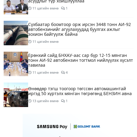
асуудлыг түр хойшлууллаа
11 цагийн өмнө
1
Сүхбаатар боомтоор орж ирсэн 3448 тонн АИ-92
автобензинийг агуулахуудад буулгах ажлыг
зохион байгуулж байна
11 цагийн өмнө
Ерөнхий сайд БНХАУ-аас сар бүр 12-15 мянган
тонн АИ-92 автобензин тогтмол нийлүүлэх хүсэлт
тавилаа
11 цагийн өмнө
4
Өнөөдөр тэгш тоогоор төгссөн автомашинтай
иргэд 50 хүртэлх мянган төгрөгөнд БЕНЗИН авна
13 цагийн өмнө
1
Өнөөдөр” Аавуудын баяр”-ын өдөр
15 цагийн өмнө