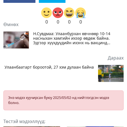
0
0
0
0
Өмнөх
Н.Сувдмаа: Улаанбурхан өвчнөөр 10-14
насныхан хамгийн ихээр өвдөж байна.
Эдгээр хүүхдүүдийн ихэнх нь вакцинд
хамрагдаагүй
Дараах
Улаанбаатарт бороотой, 27 хэм дулаан байна
Энэ мэдээ хуучирсан буюу 2025/05/02-нд нийтлэгдсэн мэдээ
болно.
Төстэй мэдээллүүд: