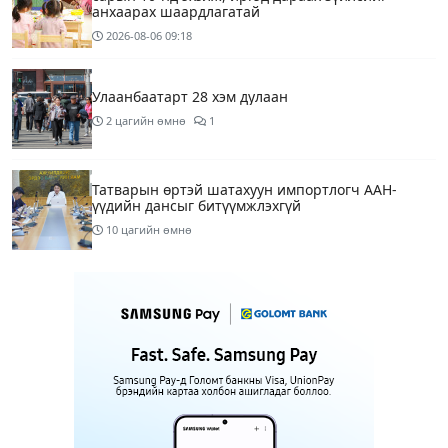
анхаарах шаардлагатай
2026-08-06
09:18
Улаанбаатарт 28 хэм дулаан
2 цагийн өмнө
1
Татварын өртэй шатахуун импортлогч ААН-
үүдийн дансыг битүүмжлэхгүй
10 цагийн өмнө
Маргааш Улаанбаатарт 28 хэм дулаан, багавтар
үүлтэй
13 цагийн өмнө
Шатахууны хомсдолтой холбогдуулан онцын
шаардлагагүй бол Монгол Улсад аялахгүй байхыг
АНУ-ын ЭСЯ-наас зөвлөжээ
15 цагийн өмнө
3