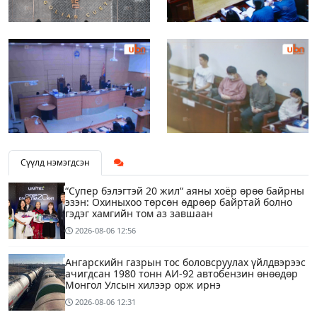
Сүүлд нэмэгдсэн
“Супер бэлэгтэй 20 жил“ аяны хоёр өрөө байрны
эзэн: Охиныхоо төрсөн өдрөөр байртай болно
гэдэг хамгийн том аз завшаан
2026-08-06
12:56
Ангарскийн газрын тос боловсруулах үйлдвэрээс
ачигдсан 1980 тонн АИ-92 автобензин өнөөдөр
Монгол Улсын хилээр орж ирнэ
2026-08-06
12:31