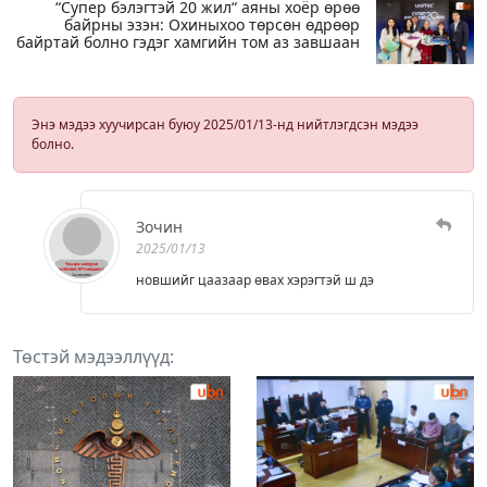
“Супер бэлэгтэй 20 жил“ аяны хоёр өрөө
байрны эзэн: Охиныхоо төрсөн өдрөөр
байртай болно гэдэг хамгийн том аз завшаан
Энэ мэдээ хуучирсан буюу 2025/01/13-нд нийтлэгдсэн мэдээ
болно.
Зочин
2025/01/13
новшийг цаазаар өвах хэрэгтэй ш дэ
Төстэй мэдээллүүд: