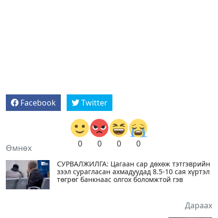
Facebook
Twitter
0
0
0
0
Өмнөх
СУРВАЛЖИЛГА: Цагаан сар дөхөж тэтгэврийн
зээл сурагласан ахмадуудад 8.5-10 сая хүртэл
төгрөг банкнаас олгох боломжтой гэв
Дараах