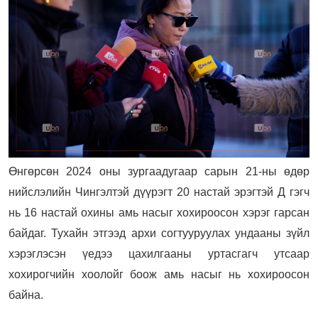
Өнгөрсөн 2024 оны зургаадугаар сарын 21-ны өдөр
нийслэлийн Чингэлтэй дүүрэгт 20 настай эрэгтэй Д гэгч
нь 16 настай охины амь насыг хохироосон хэрэг гарсан
байдаг. Тухайн этгээд архи согтууруулах ундааны зүйл
хэрэглэсэн үедээ цахилгааны уртасгагч утсаар
хохирогчийн хоолойг боож амь насыг нь хохироосон
байна.