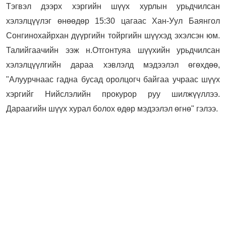
Тэгвэл дээрх хэргийн шүүх хурлын урьдчилсан
хэлэлцүүлэг өнөөдөр 15:30 цагаас Хан-Уул Баянгол
Сонгинохайрхан дүүргийн тойргийн шүүхэд эхэлсэн юм.
Талийгаачийн ээж н.Отгонтуяа шүүхийн урьдчилсан
хэлэлцүүлгийн дараа хэвлэлд мэдээлэл өгөхдөө,
"Алуурчнаас гадна бусад оролцогч байгаа учраас шүүх
хэргийг Нийслэлийн прокурор руу шилжүүллээ.
Дараагийн шүүх хурал болох өдөр мэдээлэл өгнө" гэлээ.