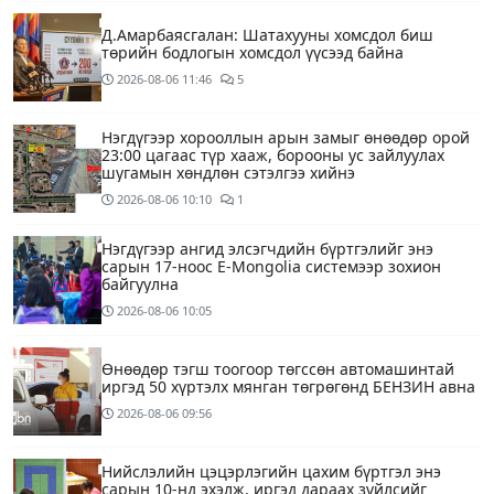
Д.Амарбаясгалан: Шатахууны хомсдол биш
төрийн бодлогын хомсдол үүсээд байна
2026-08-06
11:46
5
Нэгдүгээр хорооллын арын замыг өнөөдөр орой
23:00 цагаас түр хааж, борооны ус зайлуулах
шугамын хөндлөн сэтэлгээ хийнэ
2026-08-06
10:10
1
Нэгдүгээр ангид элсэгчдийн бүртгэлийг энэ
сарын 17-ноос E-Mongolia системээр зохион
байгуулна
2026-08-06
10:05
Өнөөдөр тэгш тоогоор төгссөн автомашинтай
иргэд 50 хүртэлх мянган төгрөгөнд БЕНЗИН авна
2026-08-06
09:56
Нийслэлийн цэцэрлэгийн цахим бүртгэл энэ
сарын 10-нд эхэлж, иргэд дараах зүйлсийг