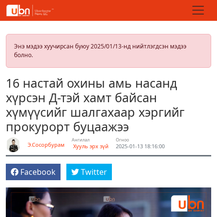
Энэ мэдээ хуучирсан буюу 2025/01/13-нд нийтлэгдсэн мэдээ
болно.
16 настай охины амь насанд
хүрсэн Д-тэй хамт байсан
хүмүүсийг шалгахаар хэргийг
прокурорт буцаажээ
Ангилал
Огноо
Э.Сосорбурам
Хууль эрх зүй
2025-01-13 18:16:00
Facebook
Twitter