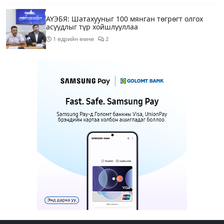
АҮЭБЯ: Шатахууныг 100 мянган төгрөгт олгох
асуудлыг түр хойшлууллаа
1 өдрийн өмнө
2
Сүхбаатар боомтоор орж ирсэн 3448 тонн АИ-92
автобензинийг агуулахуудад буулгах ажлыг
зохион байгуулж байна
1 өдрийн өмнө
Ерөнхий сайд БНХАУ-аас сар бүр 12-15 мянган
тонн АИ-92 автобензин тогтмол нийлүүлэх хүсэлт
тавилаа
1 өдрийн өмнө
4
Өнөөдөр тэгш тоогоор төгссөн автомашинтай
иргэд 50 хүртэлх мянган төгрөгөнд БЕНЗИН авна
1 өдрийн өмнө
1