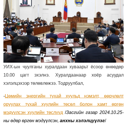
УИХ-ын чуулганы хуралдаан хуваарьт ёсоор өнөөдөр
10.00 цагт эхэлнэ. Хуралдаанаар хоёр асуудал
хэлэлцэхээр төлөвлөжээ. Тодруулбал,
-
Цөмийн энергийн тухай хуульд нэмэлт, өөрчлөлт
оруулах тухай хуулийн төсөл болон хамт өргөн
мэдүүлсэн хуулийн төслүүд
/
Засгийн газар 2024.10.25-
ны өдөр өргөн мэдүүлсэн,
анхны хэлэлцүүлэг
/