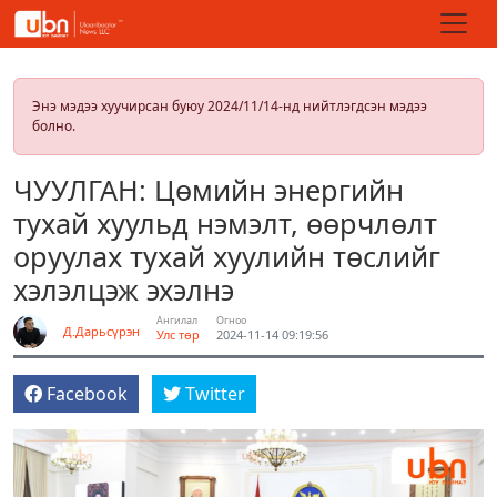
Энэ мэдээ хуучирсан буюу 2024/11/14-нд нийтлэгдсэн мэдээ
болно.
ЧУУЛГАН: Цөмийн энергийн
тухай хуульд нэмэлт, өөрчлөлт
оруулах тухай хуулийн төслийг
хэлэлцэж эхэлнэ
Ангилал
Огноо
Д.Дарьсүрэн
Улс төр
2024-11-14 09:19:56
Facebook
Twitter