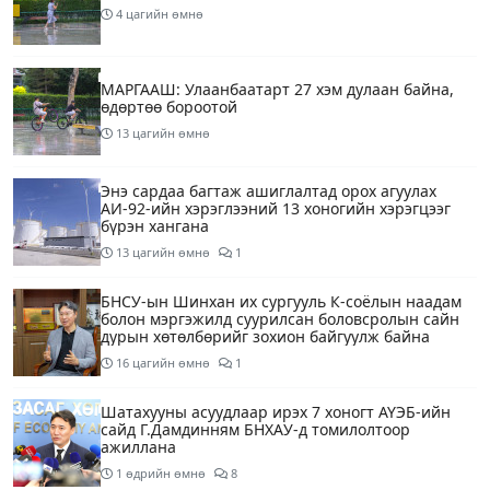
4 цагийн өмнө
МАРГААШ: Улаанбаатарт 27 хэм дулаан байна,
өдөртөө бороотой
13 цагийн өмнө
Энэ сардаа багтаж ашиглалтад орох агуулах
АИ-92-ийн хэрэглээний 13 хоногийн хэрэгцээг
бүрэн хангана
13 цагийн өмнө
1
БНСУ-ын Шинхан их сургууль К-соёлын наадам
болон мэргэжилд суурилсан боловсролын сайн
дурын хөтөлбөрийг зохион байгуулж байна
16 цагийн өмнө
1
Шатахууны асуудлаар ирэх 7 хоногт АҮЭБ-ийн
сайд Г.Дамдинням БНХАУ-д томилолтоор
ажиллана
1 өдрийн өмнө
8