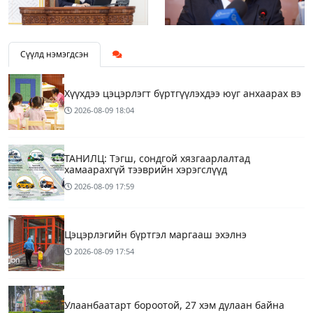
Сүүлд нэмэгдсэн
Хүүхдээ цэцэрлэгт бүртгүүлэхдээ юуг анхаарах вэ
2026-08-09
18:04
ТАНИЛЦ: Тэгш, сондгой хязгаарлалтад
хамаарахгүй тээврийн хэрэгслүүд
2026-08-09
17:59
Цэцэрлэгийн бүртгэл маргааш эхэлнэ
2026-08-09
17:54
Улаанбаатарт бороотой, 27 хэм дулаан байна