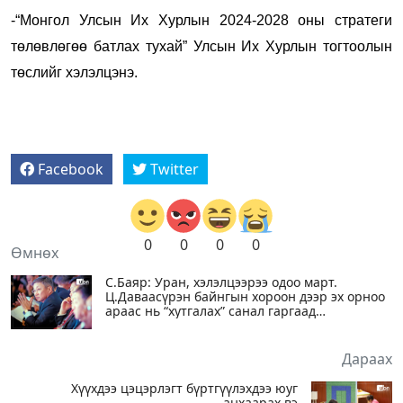
-“Монгол Улсын Их Хурлын 2024-2028 оны стратеги
төлөвлөгөө батлах тухай” Улсын Их Хурлын тогтоолын
төслийг хэлэлцэнэ.
Facebook
Twitter
0
0
0
0
Өмнөх
‪С.Баяр: Уран, хэлэлцээрээ одоо март.
Ц.Даваасүрэн байнгын хороон дээр эх орноо
араас нь “хутгалах” санал гаргаад
Дараах
Хүүхдээ цэцэрлэгт бүртгүүлэхдээ юуг
анхаарах вэ