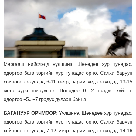
Маргааш нийслэлд үүлшинэ. Шөнөдөө хур тунадас,
өдөртөө бага зэргийн хур тунадас орно. Салхи баруун
хойноос секундэд 6-11 метр, зарим үед секундэд 13-15
метр хүрч ширүүснэ. Шөнөдөө 0...-2 градус хүйтэн,
өдөртөө +5...+7 градус дулаан байна.
БАГАНУУР ОРЧМООР:
Үүлшинэ. Шөнөдөө хур тунадас,
өдөртөө бага зэргийн хур тунадас орно. Салхи баруун
хойноос секундэд 7-12 метр, зарим үед секундэд 14-16