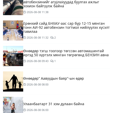
автобензинийг агуулахуудад буулгах ажлыг
зохион байгуулж байна
2026-08-08
11:38
Ерөнхий сайд БНХАУ-аас сар бүр 12-15 мянган
тонн АИ-92 автобензин тогтмол нийлүүлэх хүсэлт
тавилаа
2026-08-08
11:32
2
Өнөөдөр тэгш тоогоор төгссөн автомашинтай
иргэд 50 хүртэлх мянган төгрөгөнд БЕНЗИН авна
2026-08-08
09:43
1
Өнөөдөр” Аавуудын баяр”-ын өдөр
2026-08-08
08:00
Улаанбаатарт 31 хэм дулаан байна
2026-08-08
06:00