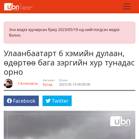
Энэ мэдээ хуучирсан буюу 2023/05/19-нд нийтлэгдсэн мэдээ
болно.
Улаанбаатарт 6 хэмийн дулаан,
өдөртөө бага зэргийн хур тунадас
орно
Ангилал
Огноо
Т.Алтанзагас
Бусад
2023-05-19 06:00:00
Facebook
Twitter