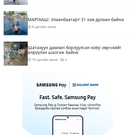
МАРГААШ: Улаанбаатарт 31 хэм дулаан байна
8 цагийн өмнө
Шатахуун дамлан борлуулсан хоёр зөрчлийг
илрүүлэн шалгаж байна
10 цагийн өмнө
3
Энэ сарын 9-13-ныг хүртэлх цаг агаарын
урьдчилсан төлөв
12 цагийн өмнө
Шатахуун дамлаж байгаа асуудалд ТЕГ-аас
холбогдох мэдээллийн дагуу шалгалтын
ажиллагааг эрчимжүүлж байна
15 цагийн өмнө
7