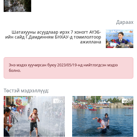
Дараах
Шатахууны асуудлаар ирэх 7 хоногт АҮЭБ-
ийн сайд Г.Дамдинням БНХАУ-д томилолтоор
ажиллана
Энэ мэдээ хуучирсан буюу 2023/05/19-нд нийтлэгдсэн мэдээ
болно.
Төстэй мэдээллүүд: