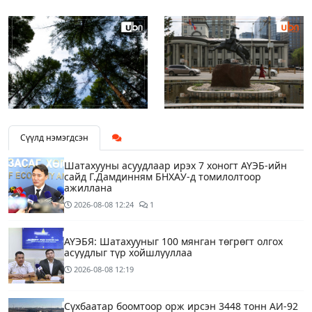
Сүүлд нэмэгдсэн
Шатахууны асуудлаар ирэх 7 хоногт АҮЭБ-ийн
сайд Г.Дамдинням БНХАУ-д томилолтоор
ажиллана
2026-08-08
12:24
1
АҮЭБЯ: Шатахууныг 100 мянган төгрөгт олгох
асуудлыг түр хойшлууллаа
2026-08-08
12:19
Сүхбаатар боомтоор орж ирсэн 3448 тонн АИ-92