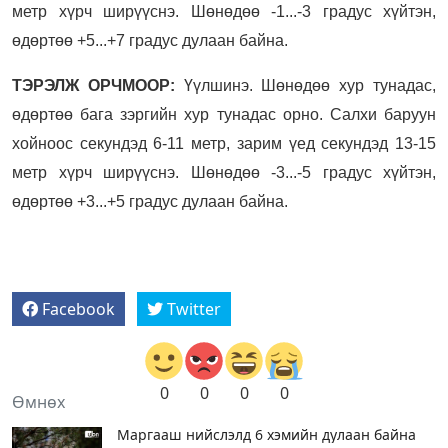
метр хүрч ширүүснэ. Шөнөдөө -1...-3 градус хүйтэн,
өдөртөө +5...+7 градус дулаан байна.
ТЭРЭЛЖ ОРЧМООР:
Үүлшинэ. Шөнөдөө хур тунадас,
өдөртөө бага зэргийн хур тунадас орно. Салхи баруун
хойноос секундэд 6-11 метр, зарим үед секундэд 13-15
метр хүрч ширүүснэ. Шөнөдөө -3...-5 градус хүйтэн,
өдөртөө +3...+5 градус дулаан байна.
Facebook
Twitter
0
0
0
0
Өмнөх
Маргааш нийслэлд 6 хэмийн дулаан байна